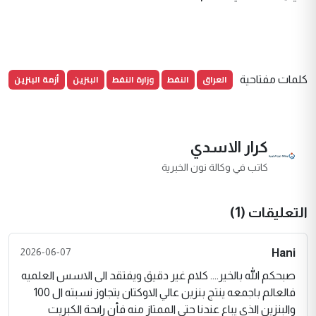
العراق
النفط
وزارة النفط
البنزين
أزمة البنزين
كلمات مفتاحية
كرار الاسدي
كاتب في وكالة نون الخبرية
التعليقات (1)
2026-06-07
Hani
صبحكم الله بالخير.... كلام غير دقيق ويفتقد الى الاسس العلميه
فالعالم باجمعه ينتج بنزين عالي الاوكتان يتجاوز نسبته ال 100
والبنزين الذي يباع عندنا حتى الممتاز منه فأن راىحة الكبريت