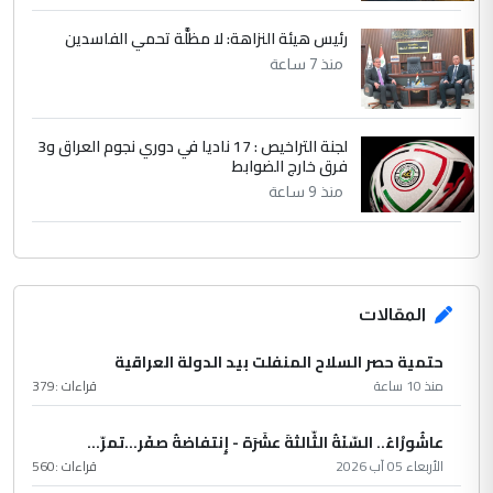
رئيس هيئة النزاهة: لا مظلَّة تحمي الفاسدين
منذ 7 ساعة
لجنة التراخيص : 17 ناديا في دوري نجوم العراق و3
فرق خارج الضوابط
منذ 9 ساعة
المقالات
حتمية حصر السلاح المنفلت بيد الدولة العراقية
منذ 10 ساعة
قراءات :
379
عاشُورْاءُ.. السّنَةُ الثّالثةَ عشَرَة - إِنتفاضةُ صفَر…تمرّ...
الأربعاء 05 آب 2026
قراءات :
560