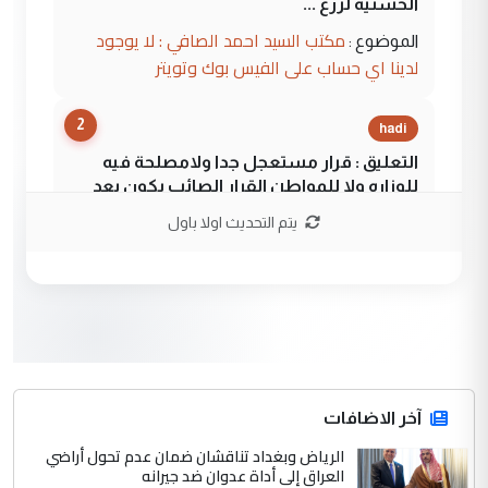
الحسنية لزرع ...
مكتب السيد احمد الصافي : لا يوجود
الموضوع :
لدينا اي حساب على الفيس بوك وتويتر
2
hadi
التعليق : قرار مستعجل جدا ولامصلحة فيه
للوزاره ولا للمواطن القرار الصائب يكون بعد
الاستماع للمدير ومغرفة ...
يتم التحديث اولا باول
وزير الصحة يعفي مدير مستشفى الكرخ
الموضوع :
العام في بغداد
3
سردار
التعليق : واحد من عصابة علي ماما يسقط
جنسية الرافد الثالث للعراق ومن اصول عريقة
ابا فرات ...
آخر الاضافات
الجواهري يرد على صدام حسين سل
الرياض وبغداد تناقشان ضمان عدم تحول أراضي
الموضوع :
العراق إلى أداة عدوان ضد جيرانه
مضجعيك يابن الزنا (نص كامل)