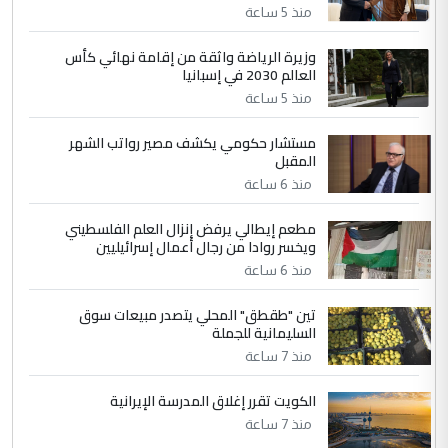
منذ 5 ساعة
4
سردار
وزيرة الرياضة واثقة من إقامة نهائي كأس
العالم 2030 في إسبانيا
التعليق : واحد من عصابة علي ماما يسقط
منذ 5 ساعة
جنسية الرافد الثالث للعراق ومن اصول عريقة
ابا فرات ...
مستشار حكومي يكشف مصير رواتب الشهر
الجواهري يرد على صدام حسين سل
الموضوع :
المقبل
مضجعيك يابن الزنا (نص كامل)
منذ 6 ساعة
مطعم إيطالي يرفض إنزال العلم الفلسطيني
5
حيدر عاشور
ويخسر روادا من رجال أعمال إسرائيليين
التعليق : تحياتي لك استاذ حامدتركان. كلام
منذ 6 ساعة
دقيق ومسؤول؛ فالاستثمار الحقيقي للإنسان
تين "طقطق" المحلي يتصدر مبيعات سوق
وثروات البلد يعتمد على الكفاءة ...
السليمانية للجملة
بين الإهمال واغتصاب الأرض.. بلاد
الموضوع :
منذ 7 ساعة
الرافدين تعاني الجفاف والتصحر!!
الكويت تقرر إغلاق المدرسة الإيرانية
منذ 7 ساعة