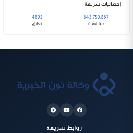
إحصائيات سريعة
4893
643,750,867
مشاهدة
تعليق
روابط سريعة