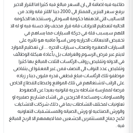
طاغيه فيه اضافة الى ان السعر مبالغ فيه كثيرا اما القرار الاخير
برفع سعر البنزين الممتاز الى 2000 دينا /اللتر فانه واحد من
الاساليب التي اتذهتها حكومة السوداني وستتخذها الحكومه
الحاليه لتعظيم الايرادات قانه قرار مجحف ولا حسنة فيه او له الا
اللهم سيسبب قلة في حركة السيارات مما يساهم في
تخفيض الانبعاثات الحراريه ومن اسوأ مافيه هو تاثيره على
السيارات الصغيره واصحاب سيارات الاجره .... ان تعظيم الموارد
لايتم عبر فرض الرسوم والغرامات بل بأعادة هيكلة الوظائف
في الدوله وتقليص رواتب الرئاسات الثلاث المبالغ بها كثيرا
وتقليص عدد النواب الى النصف فمن غير المعقوا ان يتقاضى
موظفو تلك الرئاسات مبلغ قطعي قدره مليون دينا ر زياده
على الراتب لاشتغالهم في تلك المواقع واعطاء القطاع الخاص
فرصة لممارسة نشاطه بحريه قانونيه بعيدا عن الضغوط
والمساومات ومساعدة الخريجين في انشاء مشاريع صفيره او
تعاونيات لمختلف النشاطات بما في ذلك شركات الانشاءات
والورش الصناعيه او ورش الصيانه والمستشفيات التعاونيه
لكبح جماح المستثمرين الجشعين مما لايهمهم الا الربح المبالغ
فيه .