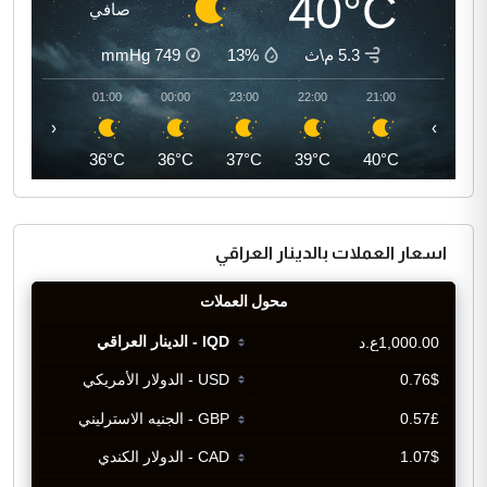
40°C
صافي
5.3 م\ث
13%
749
mmHg
02:00
01:00
00:00
23:00
22:00
21:00
‹
›
35°C
36°C
36°C
37°C
39°C
40°C
اسعار العملات بالدينار العراقي