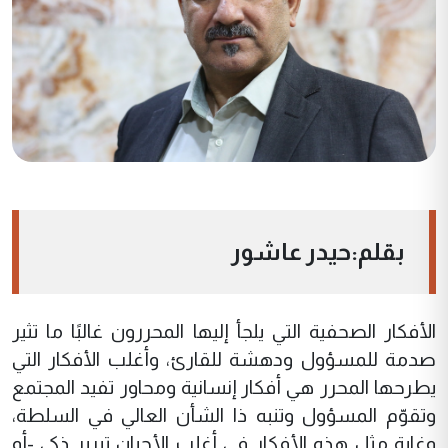
بقلم:حيدر عاشور
الأفكار الصحفية التي يلجأ إليها المحررون غالبًا ما تثير
صدمة للمسؤول ودهشة للقارئ، وأغلب الأفكار التي
يطرحها المحرر هي أفكار إنسانية ومحاور تفيد المجتمع
وتقوّم المسؤول وتنبه ذا الشأن العالي في السلطة،
وغاية مثل هذه الأفكار في أغلب الأحيان تبرير ذكي -أو