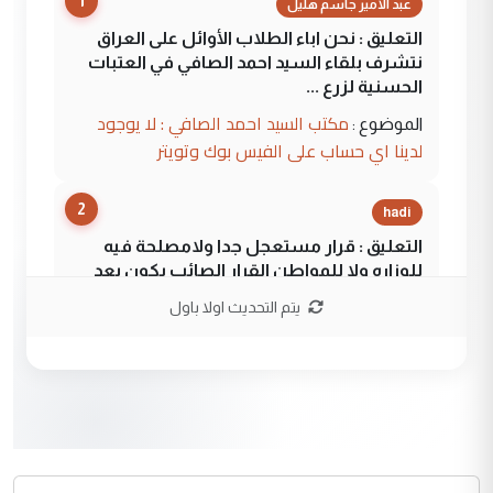
1
عبد الأمير جاسم هليل
التعليق : نحن اباء الطلاب الأوائل على العراق
نتشرف بلقاء السيد احمد الصافي في العتبات
الحسنية لزرع ...
مكتب السيد احمد الصافي : لا يوجود
الموضوع :
لدينا اي حساب على الفيس بوك وتويتر
2
hadi
التعليق : قرار مستعجل جدا ولامصلحة فيه
للوزاره ولا للمواطن القرار الصائب يكون بعد
الاستماع للمدير ومغرفة ...
يتم التحديث اولا باول
وزير الصحة يعفي مدير مستشفى الكرخ
الموضوع :
العام في بغداد
3
سردار
التعليق : واحد من عصابة علي ماما يسقط
جنسية الرافد الثالث للعراق ومن اصول عريقة