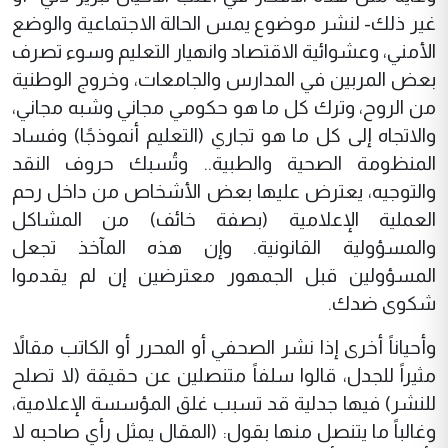
غير ذلك- لنشر موضوع يمس الحالة الاجتماعية والوضع
الأمني، وعشوائية الاقتصاد وانهيار التعليم وسوء تصرف
بعض المربين في المدارس والجامعات، وخروج الوطنية
من الروح، وترك كل ما هو حكومي مجاني وشبه مجاني،
والاتجاه إلى كل ما هو تجاري (التعليم أنموذجًا) وفساد
المنظومة الصحية والطبية.. وتُسبك حروف النقد
والتوجيه، يعترض عليها بعض الأشخاص من داخل رحم
العملية الإعلامية (بصفة خائف) من المشاكل
والمسؤولية القانونية. وإن هذه المآخذ تجعل
المسؤولين قبل الجمهور معترضين إن لم يقدموا
شكوى ضدك.
وأحياناً أخرى إذا نشر الصحفي أو المحرر أو الكاتب مقالاً
مثيراً للجدل، قالوا سلفاً متنصلين عن حقيقة (لا تصلح
للنشر) فيها جدلية قد تسبب غلق المؤسسة الإعلامية،
وغالباً ما يتنصل منها بقول: (المقال يمثل رأي صاحبه لا