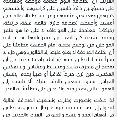
الغريب أن الصحافة اليوم صحافة موجهة ومعتمدة
على مسؤولين دائماً خائفين على كراسيهم وأنفسهم؛
كبيرهم وصغيرهم، مثقفهم ومن تسلط بالجهالة، حتى
أمست وأصبحت (صحافة حائرة، خائفة، قلقة، مرتبكة،
ركيكة..)، معتمدة على العواطف لا على ما هو مثمر
ومفيد، بعيدة كل البعد عن مسؤوليتها وما يحتاجه
المواطن من توضيح يجعله أمام الحقيقة مطمئناً على
أن الكلمة الصادقة لا يعلو عليها إلا القانون، وهي جزء لا
يتجزأ منه؛ لذا يطلق عليها (سلطة رابعة) قادرة على أن
تفضح أي منحرف فاسد ومتسلط وغشاش ولا تعكس
العكس.. حين ترى صرحاً ثقافياً أو طبياً يخدم الإنسان
العراقي بحدود تسعين بالمئة، عليك ألا تلتفت إلى
الهفوات التي تصدر منه، ولا تعلق على خطأ يشبه القدر.
لذا خلقت وتطورت وكثرت وتشعبت الصحافة الحالية
لتتحول إلى صحافة ميتة يقودها رجال ميتون، يتخبطون
في أوهام المجد والاسم والغلو في العناد، والحديث من