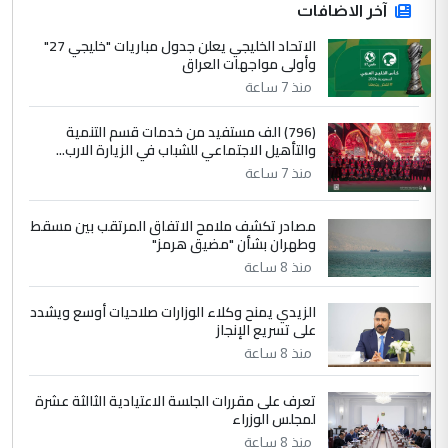
ابا فرات ...
آخر الاضافات
الجواهري يرد على صدام حسين سل
الاتحاد الخليجي يعلن جدول مباريات "خليجي 27"
الموضوع :
وأولى مواجهات العراق
مضجعيك يابن الزنا (نص كامل)
منذ 7 ساعة
4
سردار
(796) الف مستفيد من خدمات قسم التنمية
والتأهيل الاجتماعي للشباب في الزيارة الارب...
التعليق : واحد من عصابة علي ماما يسقط
منذ 7 ساعة
جنسية الرافد الثالث للعراق ومن اصول عريقة
ابا فرات ...
مصادر تكشف ملامح الاتفاق المرتقب بين مسقط
الجواهري يرد على صدام حسين سل
الموضوع :
وطهران بشأن "مضيق هرمز"
مضجعيك يابن الزنا (نص كامل)
منذ 8 ساعة
الزيدي يمنح وكلاء الوزارات صلاحيات أوسع ويشدد
5
حيدر عاشور
على تسريع الإنجاز
التعليق : تحياتي لك استاذ حامدتركان. كلام
منذ 8 ساعة
دقيق ومسؤول؛ فالاستثمار الحقيقي للإنسان
وثروات البلد يعتمد على الكفاءة ...
تعرف على مقررات الجلسة الاعتيادية الثالثة عشرة
بين الإهمال واغتصاب الأرض.. بلاد
لمجلس الوزراء
الموضوع :
الرافدين تعاني الجفاف والتصحر!!
منذ 8 ساعة