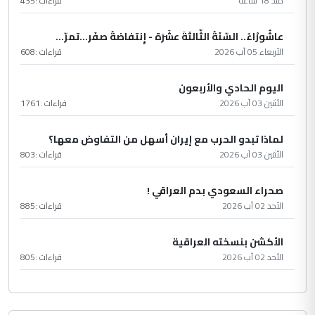
منذ 18 ساعة
قراءات :
435
عاشُورْاءُ.. السّنَةُ الثّالثةَ عشَرَة - إِنتفاضةُ صفَر…تمرّ...
الأربعاء 05 آب 2026
قراءات :
608
اليوم الحادي والأربعون
الأثنين 03 آب 2026
قراءات :
1761
لماذا تبدو الحرب مع إيران أسهل من التفاوض معها؟
الأثنين 03 آب 2026
قراءات :
803
صحراء السعودي بدم العراقي !
الأحد 02 آب 2026
قراءات :
885
الأكشن بنسخته العراقية
الأحد 02 آب 2026
قراءات :
805