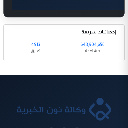
إحصائيات سريعة
4913
643,904,656
مشاهدة
تعليق