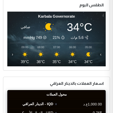
الطقس اليوم
Karbala Governorate
34°C
صافي
5.6 م\ث
21%
749
mmHg
10:00
09:00
08:00
07:00
06:00
05:00
‹
›
41°C
39°C
36°C
35°C
34°C
34°C
اسعار العملات بالدينار العراقي