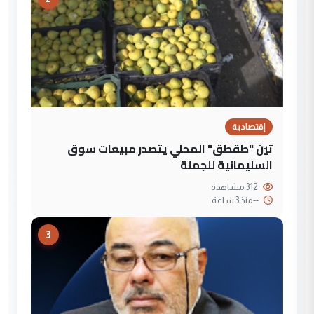
إقتصادية
تين "طقطق" المحلي يتصدر مبيعات سوق
السليمانية للجملة
312 مشاهدة
--
منذ 3 ساعة
3