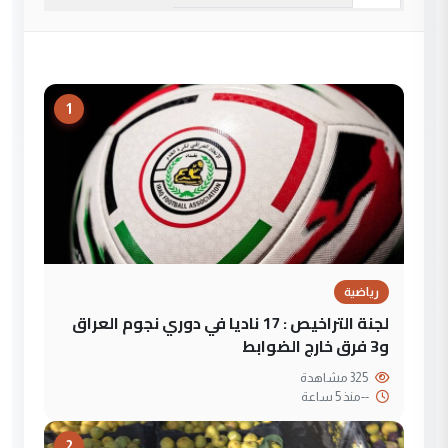
1
رياضية
لجنة التراخيص : 17 ناديا في دوري نجوم العراق
و3 فرق خارج الضوابط
325 مشاهدة
--
منذ 5 ساعة
2