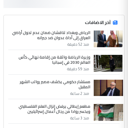
سردار
التعليق : واحد من عصابة علي ماما يسقط
جنسية الرافد الثالث للعراق ومن اصول عريقة
ابا فرات ...
آخر الاضافات
الجواهري يرد على صدام حسين سل
الرياض وبغداد تناقشان ضمان عدم تحول أراضي
الموضوع :
العراق إلى أداة عدوان ضد جيرانه
مضجعيك يابن الزنا (نص كامل)
منذ 52 دقيقة
4
سردار
وزيرة الرياضة واثقة من إقامة نهائي كأس
العالم 2030 في إسبانيا
التعليق : واحد من عصابة علي ماما يسقط
منذ 59 دقيقة
جنسية الرافد الثالث للعراق ومن اصول عريقة
ابا فرات ...
مستشار حكومي يكشف مصير رواتب الشهر
الجواهري يرد على صدام حسين سل
الموضوع :
المقبل
مضجعيك يابن الزنا (نص كامل)
منذ 2 ساعة
مطعم إيطالي يرفض إنزال العلم الفلسطيني
5
حيدر عاشور
ويخسر روادا من رجال أعمال إسرائيليين
التعليق : تحياتي لك استاذ حامدتركان. كلام
منذ 3 ساعة
دقيق ومسؤول؛ فالاستثمار الحقيقي للإنسان