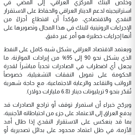
وخلص البنك المركزي العراقي، إلى المضي في
استراتيجيته لدعم الدينار العراقي والحفاظ على الاستقرار
النقدي والاقتصادي، مؤكداً أن اقتطاع أجزاءً من
الإجراءات الروتينية للبنك في هذا المجال وتصويرها على
أنها إجراءات خطيرة هو أمر غير دقيق.
ويعتمد الاقتصاد العراقي بشكل شبه كامل على النفط
الذي يشكل نحو 90 إلى 95% من إيرادات الموازنة، ما
يجعل أي اضطراب في الصادرات تحدياً مباشراً لقدرة
الحكومة على تمويل النفقات التشغيلية، خصوصاً
الرواتب والتقاعد والرعاية الاجتماعية، مع حاجة شهرية
تُقدّر بنحو 9 تريليونات دينار (6.8 مليارات دولار).
ويرجّح خبراء أن استمرار توقف أو تراجع الصادرات قد
يدفع العراق إلى الاعتماد على جزء من احتياطاته الأجنبية،
بما قد ينعكس على الاستقرار النقدي إذا طال أمد
الأزمة، في ظل اعتماد محدود على بدائل تصديرية أو