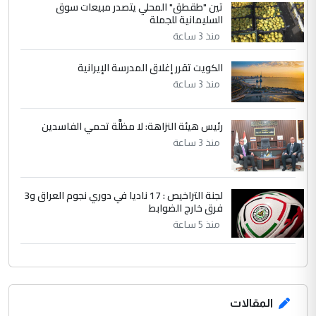
تين "طقطق" المحلي يتصدر مبيعات سوق
وثروات البلد يعتمد على الكفاءة ...
السليمانية للجملة
بين الإهمال واغتصاب الأرض.. بلاد
الموضوع :
منذ 3 ساعة
الرافدين تعاني الجفاف والتصحر!!
الكويت تقرر إغلاق المدرسة الإيرانية
منذ 3 ساعة
رئيس هيئة النزاهة: لا مظلَّة تحمي الفاسدين
منذ 3 ساعة
لجنة التراخيص : 17 ناديا في دوري نجوم العراق و3
فرق خارج الضوابط
منذ 5 ساعة
المقالات