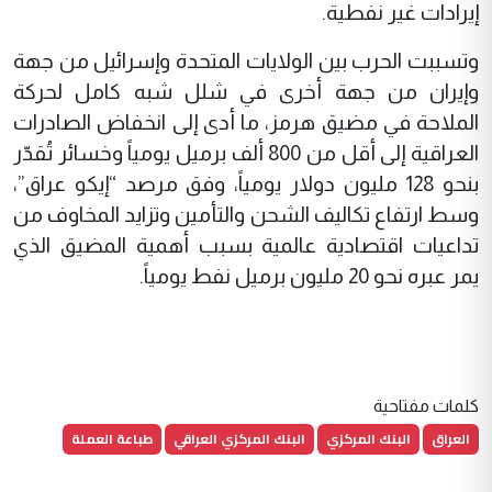
إيرادات غير نفطية.
وتسببت الحرب بين الولايات المتحدة وإسرائيل من جهة
وإيران من جهة أخرى في شلل شبه كامل لحركة
الملاحة في مضيق هرمز، ما أدى إلى انخفاض الصادرات
العراقية إلى أقل من 800 ألف برميل يومياً وخسائر تُقدّر
بنحو 128 مليون دولار يومياً، وفق مرصد “إيكو عراق”،
وسط ارتفاع تكاليف الشحن والتأمين وتزايد المخاوف من
تداعيات اقتصادية عالمية بسبب أهمية المضيق الذي
يمر عبره نحو 20 مليون برميل نفط يومياً.
كلمات مفتاحية
العراق
البنك المركزي
البنك المركزي العراقي
طباعة العملة