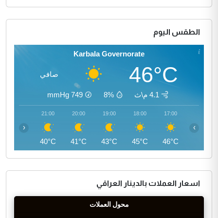
الطقس اليوم
Karbala Governorate
46°C
صافي
4.1 م\ث
8%
749
mmHg
22:00
21:00
20:00
19:00
18:00
17:00
‹
›
39°C
40°C
41°C
43°C
45°C
46°C
اسعار العملات بالدينار العراقي