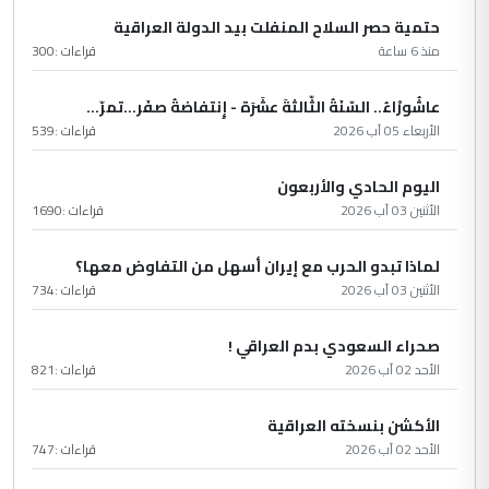
حتمية حصر السلاح المنفلت بيد الدولة العراقية
منذ 6 ساعة
قراءات :
300
عاشُورْاءُ.. السّنَةُ الثّالثةَ عشَرَة - إِنتفاضةُ صفَر…تمرّ...
الأربعاء 05 آب 2026
قراءات :
539
اليوم الحادي والأربعون
الأثنين 03 آب 2026
قراءات :
1690
لماذا تبدو الحرب مع إيران أسهل من التفاوض معها؟
الأثنين 03 آب 2026
قراءات :
734
صحراء السعودي بدم العراقي !
الأحد 02 آب 2026
قراءات :
821
الأكشن بنسخته العراقية
الأحد 02 آب 2026
قراءات :
747