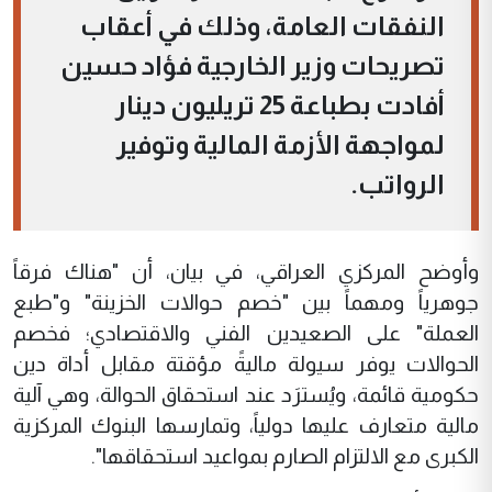
النفقات العامة، وذلك في أعقاب
تصريحات وزير الخارجية فؤاد حسين
أفادت بطباعة 25 تريليون دينار
لمواجهة الأزمة المالية وتوفير
الرواتب.
وأوضح المركزي العراقي، في بيان، أن "هناك فرقاً
جوهرياً ومهماً بين "خصم حوالات الخزينة" و"طبع
العملة" على الصعيدين الفني والاقتصادي؛ فخصم
الحوالات يوفر سيولة ماليةً مؤقتة مقابل أداة دين
حكومية قائمة، ويُسترَد عند استحقاق الحوالة، وهي آلية
مالية متعارف عليها دولياً، وتمارسها البنوك المركزية
الكبرى مع الالتزام الصارم بمواعيد استحقاقها".