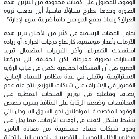
الوقود، للحصول على كميات محدودة من البنزين. هذه
الصورة وحدها تطرح تساؤلاً قاسياً: أين تذهب ثروة
العراق؟ ولماذا يدفع المواطن دائماً ضريبة سوء الإدارة؟.
تحاول الجهات الرسمية في كثير من الأحيان تبرير هذه
الأزمات بأعذار موسمية، كارتفاع درجات الحرارة، أو زيادة
استهلاك الكهرباء، وآخر التبريرات استعمال تبريد
السيارات بصورة مفرطة. لكن الحقيقة التي يدركها
الجميع هي أن المشكلة الحقيقية تكمن في غياب الرؤية
الاستراتيجية، وتتجلى في عدة مظاهر للفساد الإداري.
القصور في الإشراف على شبكات التوزيع ينتج عنه عدم
إنصاف وفاعلية في توزيع المنتجات النفطية على
المحافظات، وضعف الرقابة على المنافذ يسرب حصص
الوقود المخصصة للمواطنين نحو السوق السوداء التي
تنشط بشكل لافت في أوقات الأزمات، مما يدل على
وجود شبكات فساد مستفيدة من معاناة الناس.
ويظهر الخلل اللوجستي التقصير في تحديث البنى التحتية