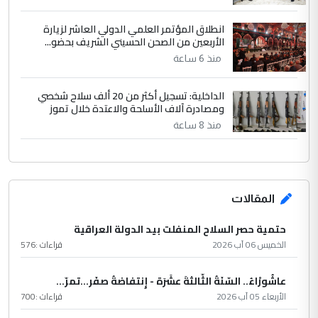
انطلاق المؤتمر العلمي الدولي العاشر لزيارة
الأربعين من الصحن الحسيني الشريف بحضو...
منذ 6 ساعة
الداخلية: تسجيل أكثر من 20 ألف سلاح شخصي
ومصادرة آلاف الأسلحة والاعتدة خلال تموز
منذ 8 ساعة
المقالات
حتمية حصر السلاح المنفلت بيد الدولة العراقية
الخميس 06 آب 2026
قراءات :
576
عاشُورْاءُ.. السّنَةُ الثّالثةَ عشَرَة - إِنتفاضةُ صفَر…تمرّ...
الأربعاء 05 آب 2026
قراءات :
700