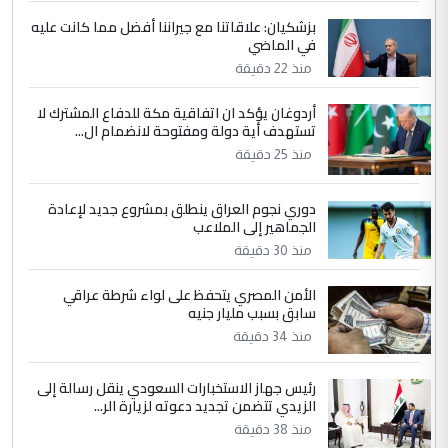
بزشكيان: علاقاتنا مع جيراننا أفضل مما كانت عليه
4
في الماضي
سردار
منذ 22 دقيقة
التعليق : واحد من عصابة علي ماما يسقط
جنسية الرافد الثالث للعراق ومن اصول عريقة
أردوغان يؤكد ان اتفاقية مكة للدفاع المشترك لا
ابا فرات ...
تستهدف أية دولة ومفتوحة لانضمام ال...
الجواهري يرد على صدام حسين سل
الموضوع :
منذ 25 دقيقة
مضجعيك يابن الزنا (نص كامل)
دوري نجوم العراق ينطلق بمشروع جديد لإعادة
الجماهير إلى الملاعب
5
سردار
منذ 30 دقيقة
التعليق : واحد من عصابة علي ماما يسقط
جنسية الرافد الثالث للعراق ومن اصول عريقة
الأمن المصري يتحفظ على لواء شرطة عراقي
ابا فرات ...
سابق بسبب مليار جنيه
الجواهري يرد على صدام حسين سل
منذ 34 دقيقة
الموضوع :
مضجعيك يابن الزنا (نص كامل)
رئيس جهاز الاستخبارات السعودي ينقل رسالة إلى
الزيدي تتضمن تجديد دعوته لزيارة الر...
منذ 38 دقيقة