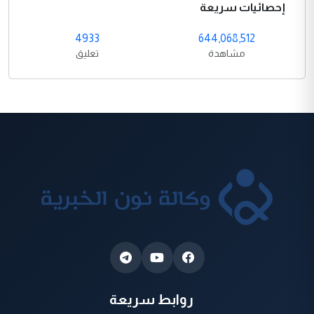
إحصائيات سريعة
4933
644,068,512
مشاهدة
تعليق
روابط سريعة