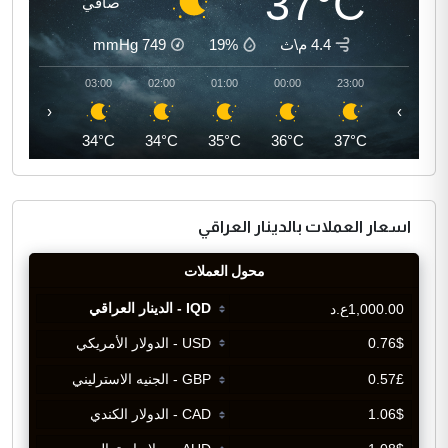
37°C
صافي
4.4 م\ث
19%
749
mmHg
04:00
03:00
02:00
01:00
00:00
23:00
‹
›
33°C
34°C
34°C
35°C
36°C
37°C
اسعار العملات بالدينار العراقي