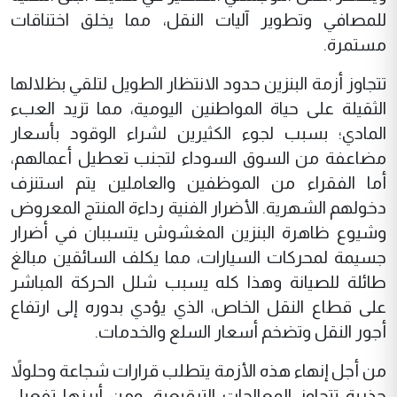
للمصافي وتطوير آليات النقل، مما يخلق اختناقات
مستمرة.
تتجاوز أزمة البنزين حدود الانتظار الطويل لتلقي بظلالها
الثقيلة على حياة المواطنين اليومية، مما تزيد العبء
المادي؛ بسبب لجوء الكثيرين لشراء الوقود بأسعار
مضاعفة من السوق السوداء لتجنب تعطيل أعمالهم،
أما الفقراء من الموظفين والعاملين يتم استنزف
دخولهم الشهرية. الأضرار الفنية رداءة المنتج المعروض
وشيوع ظاهرة البنزين المغشوش يتسببان في أضرار
جسيمة لمحركات السيارات، مما يكلف السائقين مبالغ
طائلة للصيانة وهذا كله يسبب شلل الحركة المباشر
على قطاع النقل الخاص، الذي يؤدي بدوره إلى ارتفاع
أجور النقل وتضخم أسعار السلع والخدمات.
من أجل إنهاء هذه الأزمة يتطلب قرارات شجاعة وحلولاً
جذرية تتجاوز المعالجات الترقيعية، ومن أبرزها تفعيل