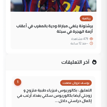
رياضية
برشلونة يلغي مباراة ودية بالمغرب في أعقاب
أزمة الهجرة في سبتة
479 مشاهدة
--
منذ 12 ساعة
آخر التعليقات
1
يوسف غزوان عصمت
التعليق : بكالوريوس فيزياء طبية متزوج و
زوجتي أيضا بكالوريوس سكني بغداد أرغب في
إكمال دراستي داخل ...