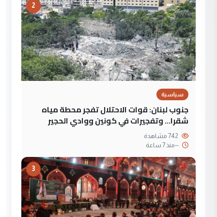
2
سياسية
جنوب لبنان: قوات الاحتلال تفجر محطة مياه
شقرا… وتفجيرات في كونين ووادي الحجير
742 مشاهدة
--
منذ 7 ساعة
3