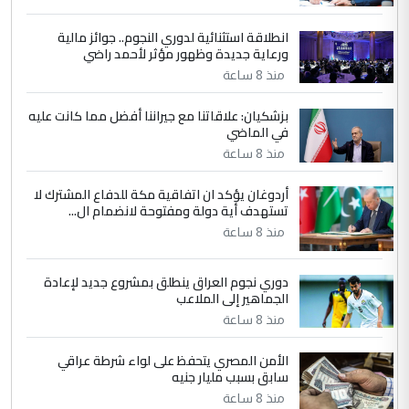
انطلاقة استثنائية لدوري النجوم.. جوائز مالية
5
سردار
ورعاية جديدة وظهور مؤثر لأحمد راضي
التعليق : واحد من عصابة علي ماما يسقط
منذ 8 ساعة
جنسية الرافد الثالث للعراق ومن اصول عريقة
ابا فرات ...
بزشكيان: علاقاتنا مع جيراننا أفضل مما كانت عليه
في الماضي
الجواهري يرد على صدام حسين سل
الموضوع :
مضجعيك يابن الزنا (نص كامل)
منذ 8 ساعة
أردوغان يؤكد ان اتفاقية مكة للدفاع المشترك لا
تستهدف أية دولة ومفتوحة لانضمام ال...
منذ 8 ساعة
دوري نجوم العراق ينطلق بمشروع جديد لإعادة
الجماهير إلى الملاعب
منذ 8 ساعة
الأمن المصري يتحفظ على لواء شرطة عراقي
سابق بسبب مليار جنيه
منذ 8 ساعة