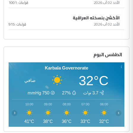
الأحد 02 آب 2026
قراءات :
1001
الأكشن بنسخته العراقية
الأحد 02 آب 2026
قراءات :
915
الطقس اليوم
Karbala Governorate
32°C
صافي
3.7 م\ث
27%
750
mmHg
11:00
10:00
09:00
08:00
07:00
06:00
‹
›
43°C
41°C
38°C
36°C
33°C
32°C