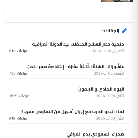
المقالات
حتمية حصر السلاح المنفلت بيد الدولة العراقية
الخميس 06 آب 2026
قراءات :
616
عاشُورْاءُ.. السّنَةُ الثّالثةَ عشَرَة - إِنتفاضةُ صفَر…تمرّ...
الأربعاء 05 آب 2026
قراءات :
736
اليوم الحادي والأربعون
الأثنين 03 آب 2026
قراءات :
1879
لماذا تبدو الحرب مع إيران أسهل من التفاوض معها؟
الأثنين 03 آب 2026
قراءات :
919
صحراء السعودي بدم العراقي !