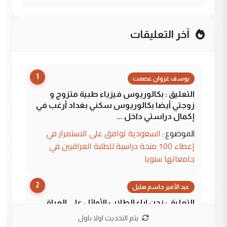
آخر التعليقات
1
يوسف غزوان عصمت
التعليق : بكالوريوس فيزياء طبية متزوج و
زوجتي أيضا بكالوريوس سكني بغداد أرغب في
إكمال دراستي داخل ...
السعودية توافق على الاستمرار في
الموضوع :
إعطاء 100 منحة دراسية للطلبة العراقيين في
جامعاتها سنويا
2
عبد الأمير جاسم هليل
التعليق : نحن اباء الطلاب الأوائل على العراق
نتشرف بلقاء السيد احمد الصافي في العتبات
يتم التحديث اولا باول
الحسنية لزرع ...