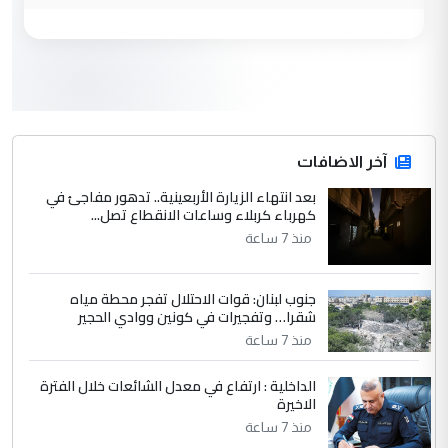
مكتب السيد احمد الصافي : لا يوجود
الموضوع :
لدينا اي حساب على الفيس بوك وتويتر
3
hadi
التعليق : قرار مستعجل جدا ولامصلحة فيه
آخر الاضافات
للوزاره ولا للمواطن القرار الصائب يكون بعد
الاستماع للمدير ومغرفة ...
بعد انتهاء الزيارة الأربعينية.. تدهور مفاجئ في
كهرباء كربلاء وساعات الانقطاع تصل...
وزير الصحة يعفي مدير مستشفى الكرخ
الموضوع :
العام في بغداد
منذ 7 ساعة
جنوب لبنان: قوات الاحتلال تفجر محطة مياه
4
سردار
شقرا… وتفجيرات في كونين ووادي الحجير
التعليق : واحد من عصابة علي ماما يسقط
منذ 7 ساعة
جنسية الرافد الثالث للعراق ومن اصول عريقة
ابا فرات ...
الداخلية : ارتفاع في معدل الشائعات خلال الفترة
الاخيرة
الجواهري يرد على صدام حسين سل
الموضوع :
مضجعيك يابن الزنا (نص كامل)
منذ 7 ساعة