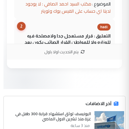
مكتب السيد احمد الصافي : لا يوجود
الموضوع :
لدينا اي حساب على الفيس بوك وتويتر
2
hadi
التعليق : قرار مستعجل جدا ولامصلحة فيه
للوزاره ولا للمواطن القرار الصائب يكون بعد
الاستماع للمدير ومغرفة ...
يتم التحديث اولا باول
وزير الصحة يعفي مدير مستشفى الكرخ
الموضوع :
العام في بغداد
3
سردار
التعليق : واحد من عصابة علي ماما يسقط
جنسية الرافد الثالث للعراق ومن اصول عريقة
ابا فرات ...
آخر الاضافات
الجواهري يرد على صدام حسين سل
اليونيسف توثق استشهاد قرابة 300 طفل في
الموضوع :
غزة منذ تشرين الاول الماضي
مضجعيك يابن الزنا (نص كامل)
منذ 3 ساعة