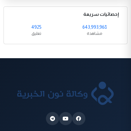
إحصائيات سريعة
4925
643,993,968
مشاهدة
تعليق