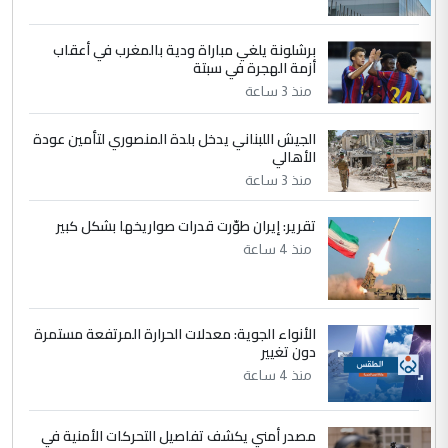
4
سردار
برشلونة يلغي مباراة ودية بالمغرب في أعقاب
التعليق : واحد من عصابة علي ماما يسقط
أزمة الهجرة في سبتة
جنسية الرافد الثالث للعراق ومن اصول عريقة
منذ 3 ساعة
ابا فرات ...
الجواهري يرد على صدام حسين سل
الموضوع :
الجيش اللبناني يدخل بلدة المنصوري لتأمين عودة
مضجعيك يابن الزنا (نص كامل)
الأهالي
منذ 3 ساعة
5
حيدر عاشور
تقرير: إيران طوّرت قدرات صواريخها بشكل كبير
التعليق : تحياتي لك استاذ حامدتركان. كلام
منذ 4 ساعة
دقيق ومسؤول؛ فالاستثمار الحقيقي للإنسان
وثروات البلد يعتمد على الكفاءة ...
بين الإهمال واغتصاب الأرض.. بلاد
الموضوع :
الأنواء الجوية: معدلات الحرارة المرتفعة مستمرة
الرافدين تعاني الجفاف والتصحر!!
دون تغيير
منذ 4 ساعة
مصدر أمني يكشف تفاصيل التحركات الأمنية في