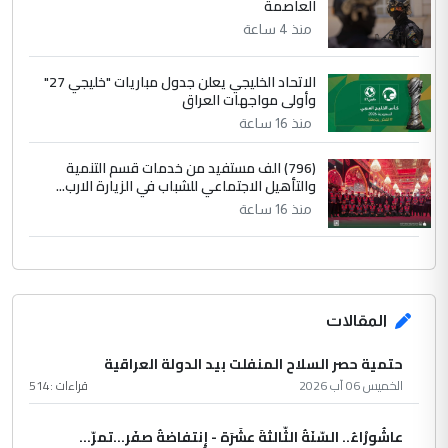
العاصمة
منذ 4 ساعة
الاتحاد الخليجي يعلن جدول مباريات "خليجي 27"
وأولى مواجهات العراق
منذ 16 ساعة
(796) الف مستفيد من خدمات قسم التنمية
والتأهيل الاجتماعي للشباب في الزيارة الارب...
منذ 16 ساعة
المقالات
حتمية حصر السلاح المنفلت بيد الدولة العراقية
الخميس 06 آب 2026
قراءات :
514
عاشُورْاءُ.. السّنَةُ الثّالثةَ عشَرَة - إِنتفاضةُ صفَر…تمرّ...