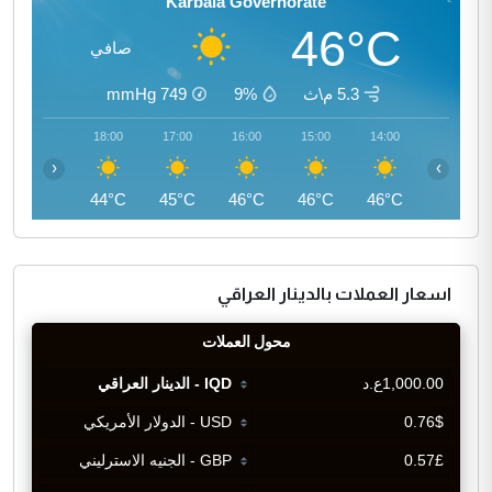
Karbala Governorate
46°C
صافي
5.3 م\ث
9%
749
mmHg
19:00
18:00
17:00
16:00
15:00
14:00
‹
›
42°C
44°C
45°C
46°C
46°C
46°C
اسعار العملات بالدينار العراقي