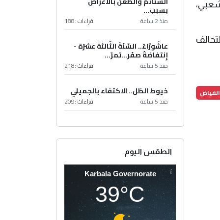
الشتائم والطعن بالأعراض
شعبي،
بسبب...
منذ 2 ساعة
قراءات :
188
تحالف
عاشُورْاءُ.. السّنَةُ الثّالثةَ عشَرَة -
إِنتفاضةُ صفَر…تمرّ...
منذ 5 ساعة
قراءات :
218
خيوط الظل.. الاكتفاء بالجميلي
الفياض
منذ 5 ساعة
قراءات :
209
الطقس اليوم
Karbala Governorate
39°C