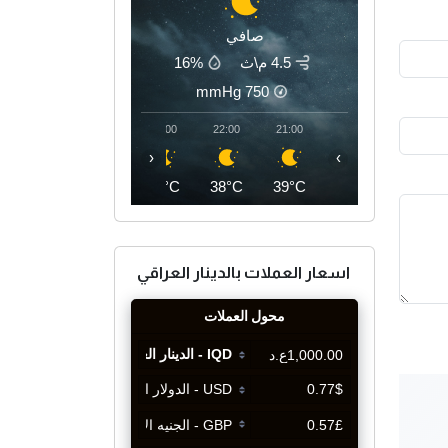
صافي
4.5 م\ث
16%
mmHg
750
01:00
00:00
23:00
22:00
21:00
‹
›
36°C
36°C
37°C
38°C
39°C
اسعار العملات بالدينار العراقي