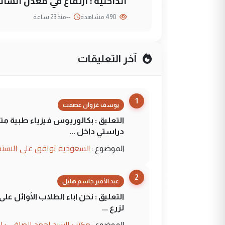
الداخلية : ارتفاع في معدل الشائع
490 مشاهدة
--
منذ 23 ساعة
آخر التعليقات
1
يوسف غزوان عصمت
التعليق : بكالوريوس فيزياء طبية م
دراستي داخل ...
السعودية توافق على الاستمرار في إعطاء 100 منحة دراسية للطل
الموضوع :
2
عبد الأمير جاسم هليل
التعليق : نحن اباء الطلاب الأوائل ع
لزرع ...
مكتب السيد احمد الصافي : ل
الموضوع :