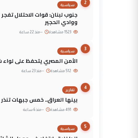
2
سياسية
جنوب لبنان: قوات الاحتلال تفج
ووادي الحجير
1523 مشاهدة
--
منذ 22 ساعة
3
سياسية
الأمن المصري يتحفظ على لواء ش
512 مشاهدة
--
منذ 23 ساعة
4
تقارير
بينها العراق.. خمس جبهات تنذر با
491 مشاهدة
--
منذ 6 ساعة
5
سياسية