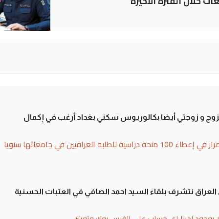
ات خلال الفترة الاخيرة
تزوج و زوجتي أيضا بكالوريوس سكني بغداد أرغب في إكمال
بة العراقيين في جامعاتها سنويا
لى العراق نتشرف بلقاء السيد احمد الصافي في العتبات الحسنية
ا يوجود لدينا اي حساب على الفيس بوك وتويتر