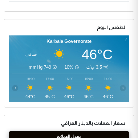
الطقس اليوم
Karbala Governorate
46°C
صافي
3.5 م\ث
10%
749
mmHg
19:00
18:00
17:00
16:00
15:00
14:00
‹
›
42°C
44°C
45°C
46°C
46°C
46°C
اسعار العملات بالدينار العراقي