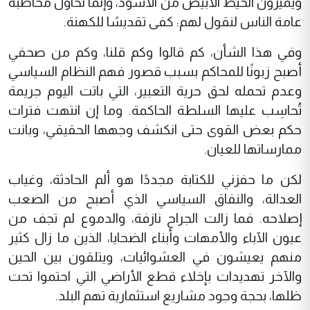
ويميزون الخيط الأبيض من الأسود، وإنما نحاول مخاطبة
عامة الناس لنقول لهم: كفى تقديسًا للكهنة.
وفي هذا الشأن، كم قالوا وكم قلنا، وكم من صحفي
أصبح زبونًا للمحاكم بسبب قصور فهم النظام السياسي
وعدم تحمله لحق حرية التعبير، التي باتت اليوم جريمة
تُحاسِب عليها السلطة الحاكمة. وما إن انتهت فترات
حكم بعض القوى حتى انكشف وجهها الحقيقي، وبانت
ممارساتها للعيان.
لكن ما حفزني للكتابة مجددًا هو ألم الحادثة، وغياب
العدالة، والنفاق السياسي الذي أصبح من الصعب
إصلاحه. فما زالت الجراح نازفة، والدموع لم تجف من
عيون الآباء والأمهات وأبناء الضحايا، الذين ما زال كثير
منهم يعيشون في العشوائيات، ويتلقون بين الحين
والآخر تهديدات بإخلاء قطع الأراضي التي احتموا تحت
ظلها، بحجة وجود مشاريع استثمارية تهم البلد.