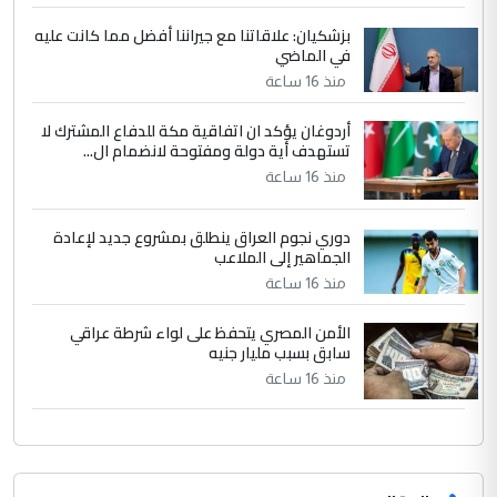
ابا فرات ...
بزشكيان: علاقاتنا مع جيراننا أفضل مما كانت عليه
في الماضي
الجواهري يرد على صدام حسين سل
الموضوع :
مضجعيك يابن الزنا (نص كامل)
منذ 16 ساعة
أردوغان يؤكد ان اتفاقية مكة للدفاع المشترك لا
تستهدف أية دولة ومفتوحة لانضمام ال...
منذ 16 ساعة
دوري نجوم العراق ينطلق بمشروع جديد لإعادة
الجماهير إلى الملاعب
منذ 16 ساعة
الأمن المصري يتحفظ على لواء شرطة عراقي
سابق بسبب مليار جنيه
منذ 16 ساعة