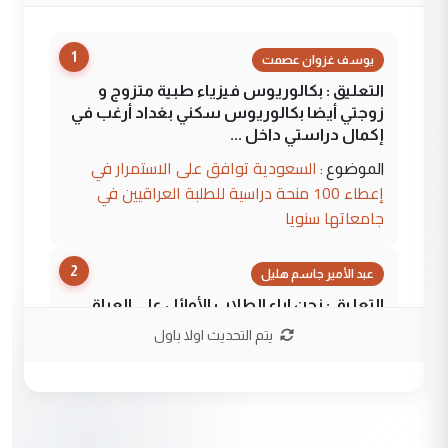
1
يوسف غزوان عصمت
التعليق : بكالوريوس فيزياء طبية متزوج و
زوجتي أيضا بكالوريوس سكني بغداد أرغب في
إكمال دراستي داخل ...
السعودية توافق على الاستمرار في
الموضوع :
إعطاء 100 منحة دراسية للطلبة العراقيين في
جامعاتها سنويا
2
عبد الأمير جاسم هليل
التعليق : نحن اباء الطلاب الأوائل على العراق
نتشرف بلقاء السيد احمد الصافي في العتبات
يتم التحديث اولا باول
الحسنية لزرع ...
مكتب السيد احمد الصافي : لا يوجود
الموضوع :
لدينا اي حساب على الفيس بوك وتويتر