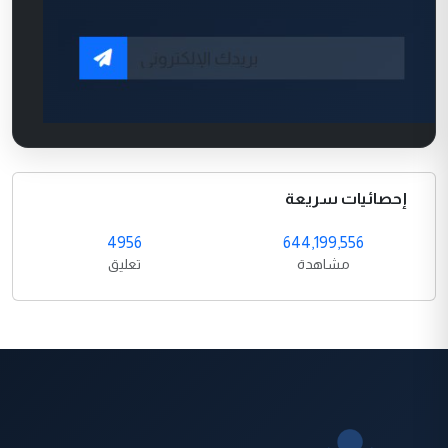
إحصائيات سريعة
4956
644,199,556
مشاهدة
تعليق