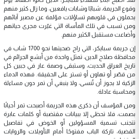
وقوع الجريمة، شبابًا وشابات يافعين، وما زال كثير منهم
يحملون في قلوبهم تساؤلات مؤلمة عن مصير آبائهم
ومن تسبب في تلك المأساة التي غيّرت مجرى حياتهم
وأضاعت مستقبل الكثير منهم.
إن جريمة سبايكر، التي راح ضحيتها نحو 1700 شاب في
محافظة صلاح الدين، تمثل واحدة من أبشع الجرائم في
تاريخ العراق الحديث، وستبقى وصمة عار في جبين كل
من قصّر أو تهاون أو تستر على الحقيقة. فهذه الدماء
الزكية لا يجوز أن تُنسى، ولا ينبغي أن تمر دون مساءلة
ومحاسبة عادلة.
ومن المؤسف أن ذكرى هذه الجريمة أصبحت تمر أحيانًا
بصمت، فلا تحظى إلا ببيانات مقتضبة أو كلمات عابرة
تتجنب تسمية المسؤولين أو الخوض في تفاصيل
القضية، تاركة الباب مفتوحًا أمام التأويلات والروايات