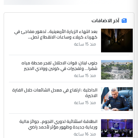
3
hadi
التعليق : قرار مستعجل جدا ولامصلحة فيه
آخر الاضافات
للوزاره ولا للمواطن القرار الصائب يكون بعد
الاستماع للمدير ومغرفة ...
بعد انتهاء الزيارة الأربعينية.. تدهور مفاجئ في
كهرباء كربلاء وساعات الانقطاع تصل...
وزير الصحة يعفي مدير مستشفى الكرخ
الموضوع :
العام في بغداد
منذ 15 ساعة
جنوب لبنان: قوات الاحتلال تفجر محطة مياه
4
سردار
شقرا… وتفجيرات في كونين ووادي الحجير
التعليق : واحد من عصابة علي ماما يسقط
منذ 15 ساعة
جنسية الرافد الثالث للعراق ومن اصول عريقة
ابا فرات ...
الداخلية : ارتفاع في معدل الشائعات خلال الفترة
الاخيرة
الجواهري يرد على صدام حسين سل
الموضوع :
مضجعيك يابن الزنا (نص كامل)
منذ 15 ساعة
انطلاقة استثنائية لدوري النجوم.. جوائز مالية
5
سردار
ورعاية جديدة وظهور مؤثر لأحمد راضي
التعليق : واحد من عصابة علي ماما يسقط
منذ 16 ساعة
جنسية الرافد الثالث للعراق ومن اصول عريقة