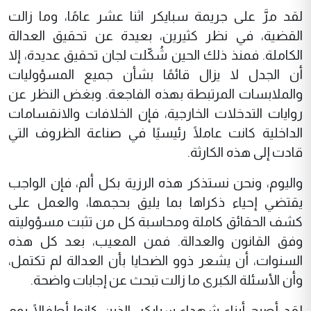
لقد مرَّ على جريمة سبايكر اثنا عشر عامًا، وما زالت
القضية، في نظر كثيرين، بعيدة عن تحقيق العدالة
الكاملة. فمنذ ذلك الحين شُكّلت لجان تحقيق عديدة، إلا
أن الجدل لا يزال قائمًا بشأن جميع المسؤوليات
والملابسات المرتبطة بهذه الفاجعة. وبغض النظر عن
روايات التدخلات الخارجية، فإن الخلافات والانقسامات
الداخلية كانت عاملًا رئيسيًا في صناعة الظروف التي
قادت إلى هذه الكارثة.
واليوم، ونحن نستذكر هذه الرزية بكل ألم، فإن الواجب
يقتضي إحياء ذكراها بما يليق بحجمها، والعمل على
كشف الحقائق كاملة ومحاسبة كل من تثبت مسؤوليته
وفق القانون والعدالة. فمن المعيب، بعد كل هذه
السنوات، أن يشعر ذوو الضحايا بأن العدالة لم تكتمل،
وأن الأسئلة الكبرى ما زالت تبحث عن إجابات واضحة.
لقد أصبح أبناء شهداء سبايكر، الذين كانوا أطفالًا يوم