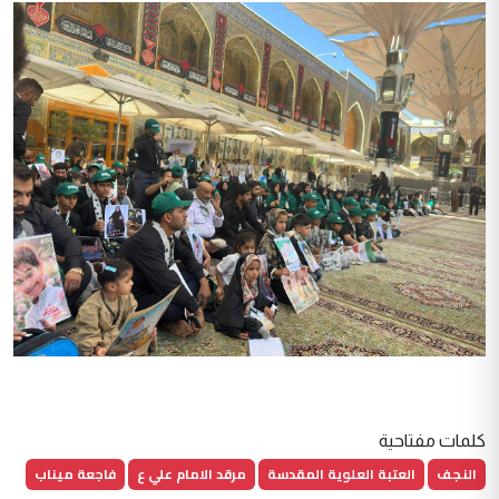
كلمات مفتاحية
النجف
العتبة العلوية المقدسة
مرقد الامام علي ع
فاجعة ميناب