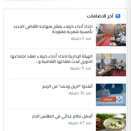
المشترك لا تستهدف أية دولة ومفتوحة لانضمام
الدول الشقيقة
آخر الاضافات
اتحاد أدباء كربلاء يفتتح منهاجه الثقافي الجديد
4
بأمسية شعرية مفتوحة
يوسف غزوان عصمت
منذ 5 دقيقة
التعليق : بكالوريوس فيزياء طبية متزوج و
زوجتي أيضا بكالوريوس سكني بغداد أرغب في
إكمال دراستي داخل ...
الهيئة الإدارية لاتحاد أدباء كربلاء تعقد اجتماعها
السعودية توافق على الاستمرار في
الدوري لبحث ملفاتها الثقافية و...
الموضوع :
إعطاء 100 منحة دراسية للطلبة العراقيين في
منذ 11 دقيقة
جامعاتها سنويا
أنقذوا "الريل وحمد" من الرجم
5
منذ 35 دقيقة
عبد الأمير جاسم هليل
التعليق : نحن اباء الطلاب الأوائل على العراق
نتشرف بلقاء السيد احمد الصافي في العتبات
الحسنية لزرع ...
أفضل نظام غذائي في الطقس الحار
مكتب السيد احمد الصافي : لا يوجود
منذ 47 دقيقة
الموضوع :