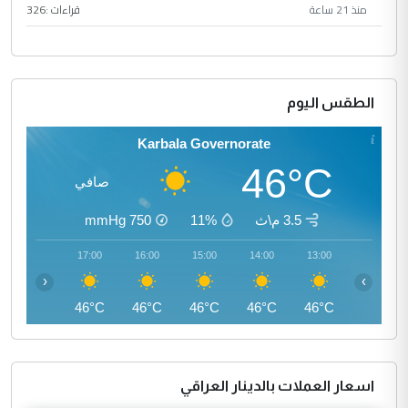
منذ 21 ساعة
قراءات :
326
الطقس اليوم
Karbala Governorate
46°C
صافي
3.5 م\ث
11%
750
mmHg
18:00
17:00
16:00
15:00
14:00
13:00
‹
›
45°C
46°C
46°C
46°C
46°C
46°C
اسعار العملات بالدينار العراقي