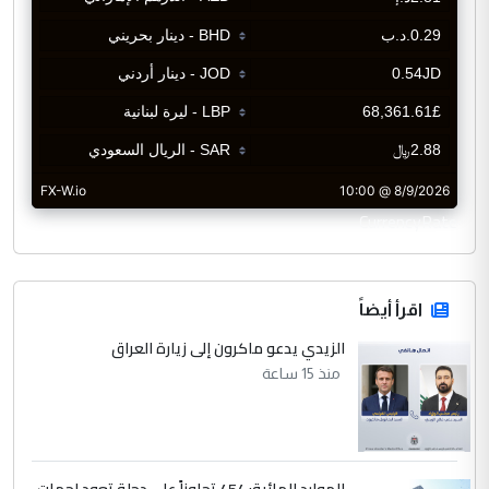
CurrencyRate
اقرأ أيضاً
الزيدي يدعو ماكرون إلى زيارة العراق
منذ 15 ساعة
الموارد المائية: 454 تجاوزاً على دجلة تعود لجهات