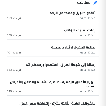
المقالات
أنقذوا "الريل وحمد" من الرجم
منذ 35 دقيقة
قراءات :
139
إعادة تعريف الإرهاب ..
منذ 17 ساعة
قراءات :
538
صناعة العقول لا تُدار بالبصمة
منذ 17 ساعة
قراءات :
401
رسالة إلى شيعة العراق.. استعدوا يرحمكم الله
منذ 18 ساعة
قراءات :
433
انهيار الأخلاق الرقمية.. ظاهرة الشتائم والطعن بالأعراض
بسبب...
منذ 18 ساعة
قراءات :
415
عاشُورْاءُ.. السّنَةُ الثّالثةَ عشَرَة - إِنتفاضةُ صفَر…تمرّ...