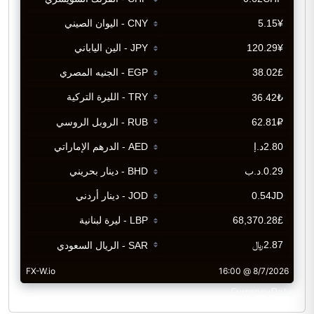
CurrencyRate