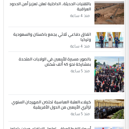
بالتقنيات الحديثة.. الداخلية تعلن تعزيز أمن الحدود
ابا فرات ...
العراقية
الجواهري يرد على صدام حسين سل
الموضوع :
منذ 4 ساعة
مضجعيك يابن الزنا (نص كامل)
اتفاق دفاعي ثلاثي يجمع باكستان والسعودية
5
سردار
وتركيا
التعليق : واحد من عصابة علي ماما يسقط
منذ 4 ساعة
جنسية الرافد الثالث للعراق ومن اصول عريقة
ابا فرات ...
بالصور: مسيرة للأربعين في الولايات المتحدة
بمشاركة نحو 45 ألف شخص
الجواهري يرد على صدام حسين سل
الموضوع :
منذ 5 ساعة
مضجعيك يابن الزنا (نص كامل)
كربلاء:العتبة العباسية تحتضن المهرجان السنوي
لزائري الأربعين من الدول الأفريقية
منذ 5 ساعة
أسعار النفط العراقي تواصل الارتفاع، وبرنت يتجاوز