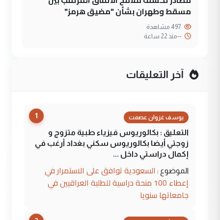
مصادر تكشف ملامح الاتفاق المرتقب بين
مسقط وطهران بشأن "مضيق هرمز"
497 مشاهدة
--
منذ 22 ساعة
آخر التعليقات
1
يوسف غزوان عصمت
التعليق : بكالوريوس فيزياء طبية متزوج و
زوجتي أيضا بكالوريوس سكني بغداد أرغب في
إكمال دراستي داخل ...
السعودية توافق على الاستمرار في
الموضوع :
إعطاء 100 منحة دراسية للطلبة العراقيين في
جامعاتها سنويا