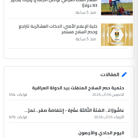
83 دولارًا
منذ 5 ساعة
خلية الإعلام الأمني: الدكات العشائرية تتراجع
وحصر السلاح مستمر
منذ 5 ساعة
المقالات
حتمية حصر السلاح المنفلت بيد الدولة العراقية
الخميس 06 آب 2026
قراءات :
554
عاشُورْاءُ.. السّنَةُ الثّالثةَ عشَرَة - إِنتفاضةُ صفَر…تمرّ...
الأربعاء 05 آب 2026
قراءات :
679
اليوم الحادي والأربعون