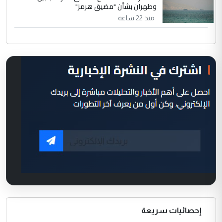
وطهران بشأن "مضيق هرمز"
منذ 22 ساعة
إحصائيات سريعة