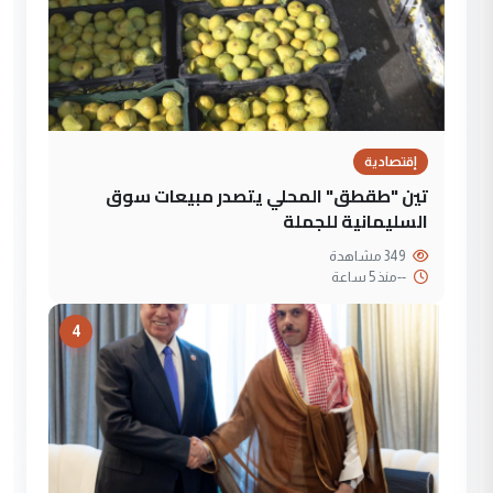
إقتصادية
تين "طقطق" المحلي يتصدر مبيعات سوق
السليمانية للجملة
349 مشاهدة
--
منذ 5 ساعة
4