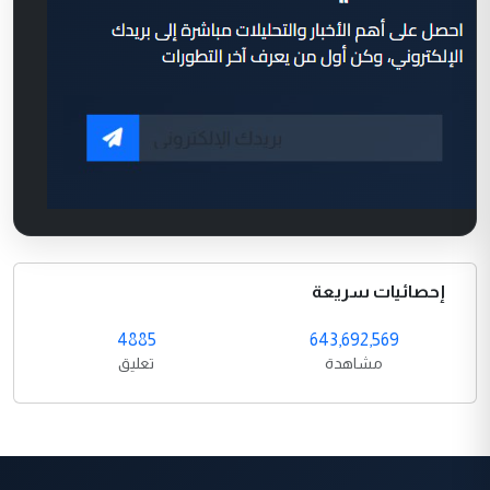
إحصائيات سريعة
4885
643,692,569
مشاهدة
تعليق