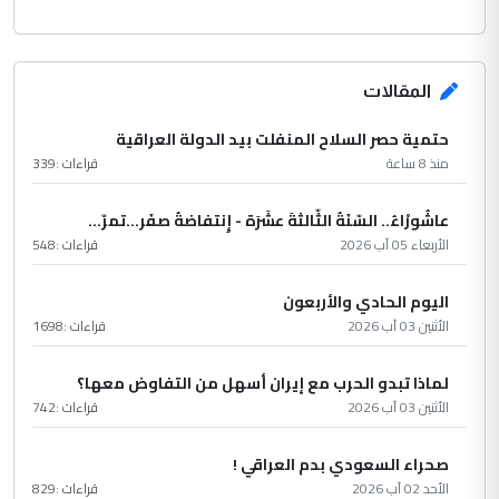
المقالات
حتمية حصر السلاح المنفلت بيد الدولة العراقية
منذ 8 ساعة
قراءات :
339
عاشُورْاءُ.. السّنَةُ الثّالثةَ عشَرَة - إِنتفاضةُ صفَر…تمرّ...
الأربعاء 05 آب 2026
قراءات :
548
اليوم الحادي والأربعون
الأثنين 03 آب 2026
قراءات :
1698
لماذا تبدو الحرب مع إيران أسهل من التفاوض معها؟
الأثنين 03 آب 2026
قراءات :
742
صحراء السعودي بدم العراقي !
الأحد 02 آب 2026
قراءات :
829