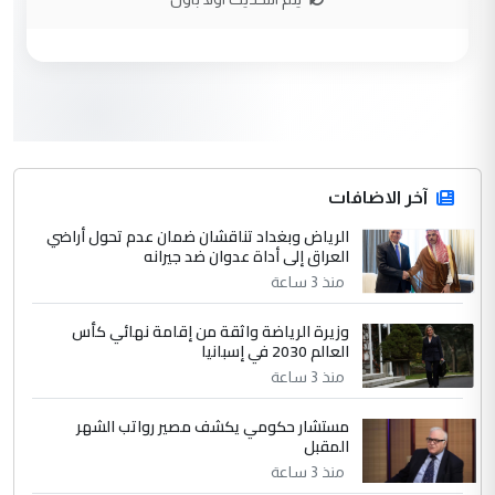
وزير الصحة يعفي مدير مستشفى الكرخ
الموضوع :
العام في بغداد
3
سردار
التعليق : واحد من عصابة علي ماما يسقط
جنسية الرافد الثالث للعراق ومن اصول عريقة
ابا فرات ...
آخر الاضافات
الجواهري يرد على صدام حسين سل
الرياض وبغداد تناقشان ضمان عدم تحول أراضي
الموضوع :
العراق إلى أداة عدوان ضد جيرانه
مضجعيك يابن الزنا (نص كامل)
منذ 3 ساعة
4
سردار
وزيرة الرياضة واثقة من إقامة نهائي كأس
العالم 2030 في إسبانيا
التعليق : واحد من عصابة علي ماما يسقط
منذ 3 ساعة
جنسية الرافد الثالث للعراق ومن اصول عريقة
ابا فرات ...
مستشار حكومي يكشف مصير رواتب الشهر
الجواهري يرد على صدام حسين سل
الموضوع :
المقبل
مضجعيك يابن الزنا (نص كامل)
منذ 3 ساعة