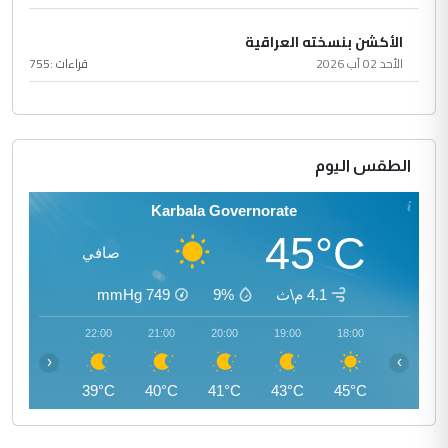
الأكشن بنسخته العراقية
الأحد 02 آب 2026
قراءات :
755
الطقس اليوم
Karbala Governorate
45°C
صافي
4.1 م\ث
9%
749
mmHg
23:00
22:00
21:00
20:00
19:00
18:00
‹
›
37°C
39°C
40°C
41°C
43°C
45°C