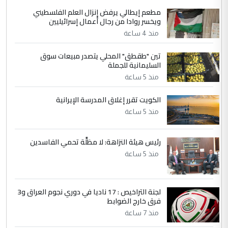
مطعم إيطالي يرفض إنزال العلم الفلسطيني
5
حيدر عاشور
ويخسر روادا من رجال أعمال إسرائيليين
التعليق : تحياتي لك استاذ حامدتركان. كلام
منذ 4 ساعة
دقيق ومسؤول؛ فالاستثمار الحقيقي للإنسان
تين "طقطق" المحلي يتصدر مبيعات سوق
وثروات البلد يعتمد على الكفاءة ...
السليمانية للجملة
بين الإهمال واغتصاب الأرض.. بلاد
الموضوع :
منذ 5 ساعة
الرافدين تعاني الجفاف والتصحر!!
الكويت تقرر إغلاق المدرسة الإيرانية
منذ 5 ساعة
رئيس هيئة النزاهة: لا مظلَّة تحمي الفاسدين
منذ 5 ساعة
لجنة التراخيص : 17 ناديا في دوري نجوم العراق و3
فرق خارج الضوابط
منذ 7 ساعة