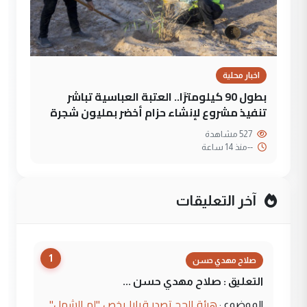
اخبار محلية
بطول 90 كيلومترًا.. العتبة العباسية تباشر
تنفيذ مشروع لإنشاء حزام أخضر بمليون شجرة
527 مشاهدة
--
منذ 14 ساعة
آخر التعليقات
1
صلاح مهدي حسن
التعليق : صلاح مهدي حسن ...
هيئة الحج تصدر قرارا يخص "لم الشمل"
الموضوع :