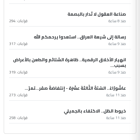
صناعة العقول لا تُدار بالبصمة
منذ 8 ساعة
قراءات :
294
رسالة إلى شيعة العراق.. استعدوا يرحمكم الله
منذ 9 ساعة
قراءات :
317
انهيار الأخلاق الرقمية.. ظاهرة الشتائم والطعن بالأعراض
بسبب...
منذ 9 ساعة
قراءات :
319
عاشُورْاءُ.. السّنَةُ الثّالثةَ عشَرَة - إِنتفاضةُ صفَر…تمرّ...
منذ 11 ساعة
قراءات :
273
خيوط الظل.. الاكتفاء بالجميلي
منذ 11 ساعة
قراءات :
258