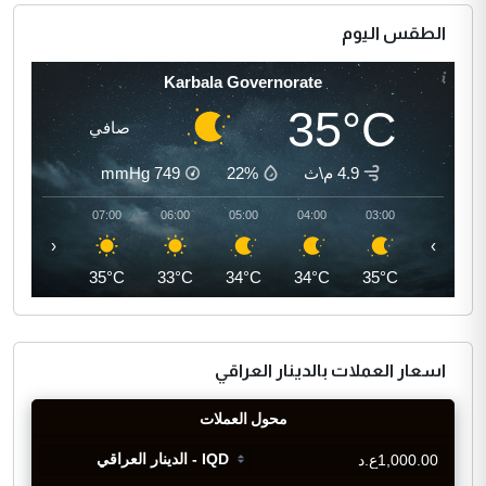
الطقس اليوم
Karbala Governorate
35°C
صافي
4.9 م\ث
22%
749
mmHg
08:00
07:00
06:00
05:00
04:00
03:00
‹
›
37°C
35°C
33°C
34°C
34°C
35°C
اسعار العملات بالدينار العراقي