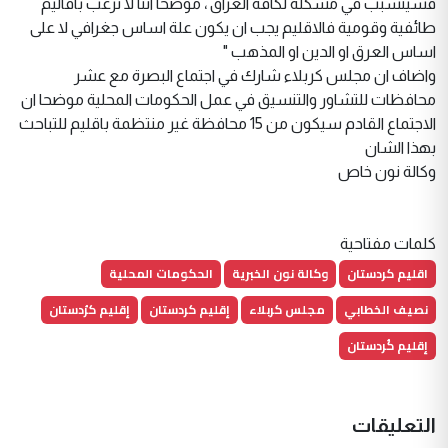
فسيتسبب في مشكلة لكافة العراق ، موضحا اننا لا نرغب باقاليم
طائفية وقومية فالاقليم يجب ان يكون علة اساس جغرافي لا على
اساس العرق او الدين او المذهب "
واضاف ان مجلس كربلاء شارك في اجتماع البصرة مع عشر
محافظات للتشاور والتنسيق في عمل الحكومات المحلية موضحا ان
الاجتماع القادم سيكون من 15 محافظة غير منتظمة باقليم للتباحث
بهذا الشان
وكالة نون خاص
كلمات مفتاحية
اقليم كردستان
وكالة نون الخبرية
الحكومات المحلية
نصيف الخطابي
مجلس كربلاء
إقليم كردستان
إقليم كرُدستان
إقليم كُردستان
التعليقات