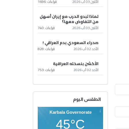
الأثنين 03 آب 2026
قراءات :
1696
لماذا تبدو الحرب مع إيران أسهل
من التفاوض معها؟
الأثنين 03 آب 2026
قراءات :
740
صحراء السعودي بدم العراقي !
الأحد 02 آب 2026
قراءات :
828
الأكشن بنسخته العراقية
الأحد 02 آب 2026
قراءات :
753
الطقس اليوم
Karbala Governorate
45°C