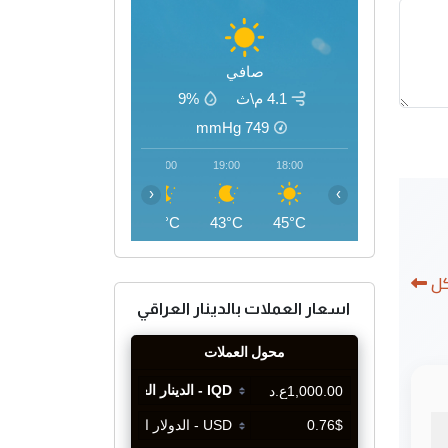
صافي
4.1 م\ث
9%
mmHg
749
22:00
21:00
20:00
19:00
18:00
‹
›
39°C
40°C
41°C
43°C
45°C
كل
اسعار العملات بالدينار العراقي