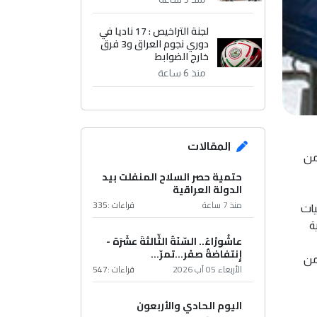
لجنة التراخيص : 17 ناديا في
دوري نجوم العراق و3 فرق
خارج الضوابط
منذ 6 ساعة
المقالات
الممتدة من
حتمية حصر السلاح المنفلت بيد
الدولة العراقية
منذ 7 ساعة
قراءات :
335
يات
ية
عاشُورْاءُ.. السّنَةُ الثّالثةَ عشَرَة -
إِنتفاضةُ صفَر…تمرّ...
من
الأربعاء 05 آب 2026
قراءات :
547
اليوم الحادي والأربعون