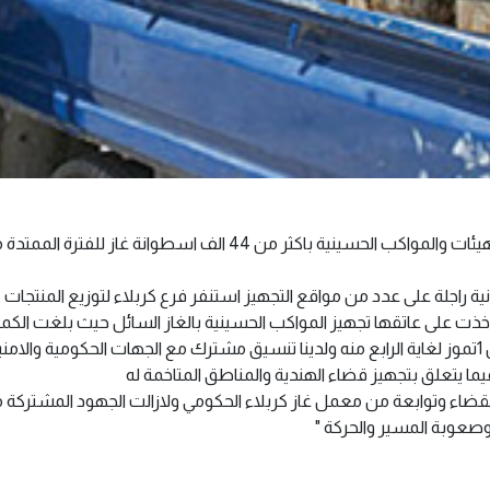
اعلن فرع كربلاء لتوزيع المنتجات النفطية عن تجهيز الهيئات والمواكب الحسينية باكثر من 44 الف اسطوانة غاز للفترة 
راجلة على عدد من مواقع التجهيز استنفر فرع كربلاء لتوزيع المنتجات
ت على عاتقها تجهيز المواكب الحسينية بالغاز السائل حيث بلغت الكم
المجهزة 44الف و30 اسطوانة خلال الفترة الممتدة من 1تموز لغاية الرابع منه ولدينا تنسيق مشترك مع الجهات الحكومية والامن
ما يتعلق بتجهيز قضاء الهندية والمناطق المتاخمة له
 القضاء وتوابعة من معمل غاز كربلاء الحكومي ولازالت الجهود المشتركة 
 وصعوبة المسير والحركة "