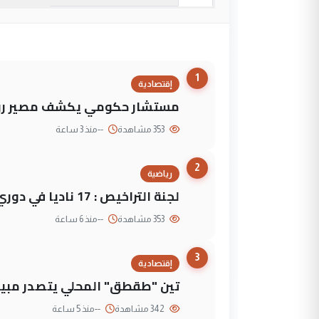
1
إقتصادية
مستشار حكومي يكشف مصير روا
353 مشاهدة
--
منذ 3 ساعة
2
رياضية
لجنة التراخيص : 17 ناديا في دوري نجوم العراق و3 فرق خارج الضوابط
353 مشاهدة
--
منذ 6 ساعة
3
إقتصادية
تين "طقطق" المحلي يتصدر مبيع
342 مشاهدة
--
منذ 5 ساعة