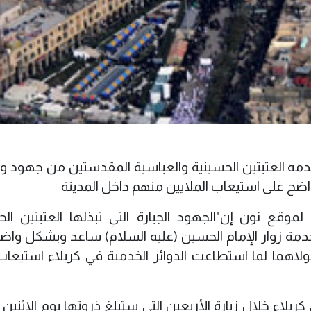
اتقدمه العتبتين الحسينية والعباسية المقدستين من جهود 
اضح على استيعاب الملايين منهم داخل المدينة
موقع نون إن"الجهود الجبارة التي تبذلها العتبتين الح
دمة زوار الإمام الحسين (عليه السلام) ساعد وبشكل واض
 لولاهما لما استطاعت الدوائر الخدمية في كربلاء استيعا
ربلاء خلال زيارة الأربعين التي ستبلغ ذروتها يوم الاثنين 