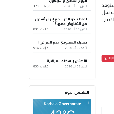
اليوم الحادي والأربعون
النقل ستوفد
الأثنين 03 آب 2026
قراءات :
1790
بة نقل
لماذا تبدو الحرب مع إيران أسهل
رك في
من التفاوض معها؟
الأثنين 03 آب 2026
قراءات :
831
صحراء السعودي بدم العراقي !
الأحد 02 آب 2026
قراءات :
916
الزائرين
الأكشن بنسخته العراقية
الأحد 02 آب 2026
قراءات :
830
الطقس اليوم
Karbala Governorate