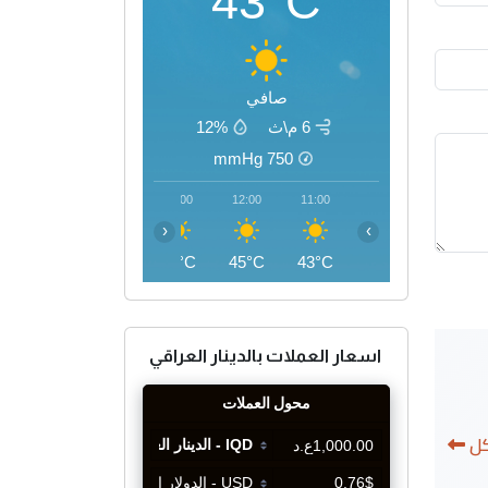
43°C
صافي
6 م\ث
12%
mmHg
750
15:00
14:00
13:00
12:00
11:00
‹
›
46°C
46°C
46°C
45°C
43°C
اسعار العملات بالدينار العراقي
كل