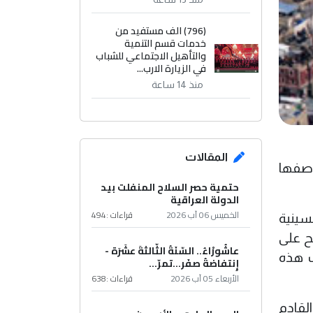
(796) الف مستفيد من
خدمات قسم التنمية
والتأهيل الاجتماعي للشباب
في الزيارة الارب...
منذ 14 ساعة
المقالات
وصفها
حتمية حصر السلاح المنفلت بيد
الدولة العراقية
الخميس 06 آب 2026
قراءات :
494
سينية
ح على
عاشُورْاءُ.. السّنَةُ الثّالثةَ عشَرَة -
ب هذه
إِنتفاضةُ صفَر…تمرّ...
الأربعاء 05 آب 2026
قراءات :
638
القادم