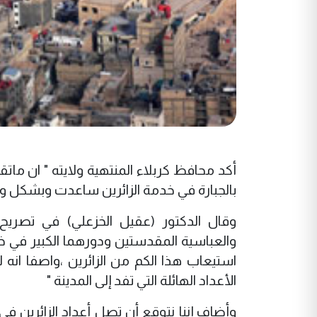
أكد محافظ كربلاء المنتهية ولايته " ان م
بالجبارة في خدمة الزائرين ساعدت وبشكل و
وقال الدكتور (عقيل الخزعلي) في تصريح ل
والعباسية المقدستين ودورهما الكبير في خ
استيعاب هذا الكم من الزائرين ،واصفا انه
الأعداد الهائلة التي تفد إلى المدينة "
وأضاف إننا نتوقع أن تصل أعداد الزائرين في ك