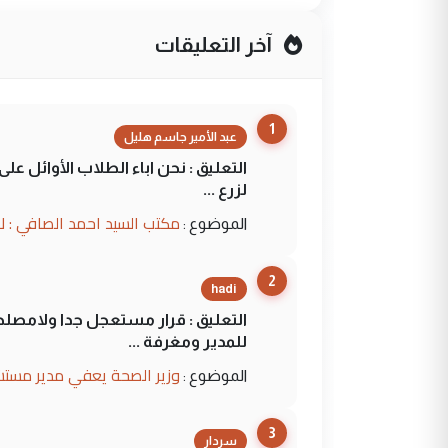
آخر التعليقات
1
عبد الأمير جاسم هليل
التعليق : نحن اباء الطلاب الأوائل ع
لزرع ...
مكتب السيد احمد الصافي : ل
الموضوع :
2
hadi
التعليق : قرار مستعجل جدا ولامصلحة
للمدير ومغرفة ...
وزير الصحة يعفي مدير مستش
الموضوع :
3
سردار