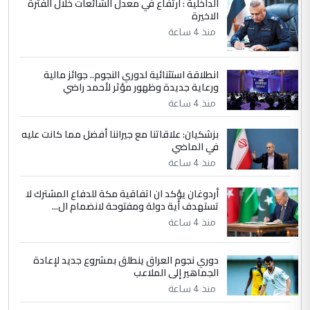
الداخلية : ارتفاع في معدل الشائعات خلال الفترة
الاخيرة
الجواهري يرد على صدام حسين سل
الموضوع :
مضجعيك يابن الزنا (نص كامل)
منذ 4 ساعة
انطلاقة استثنائية لدوري النجوم.. جوائز مالية
5
سردار
ورعاية جديدة وظهور مؤثر لأحمد راضي
التعليق : واحد من عصابة علي ماما يسقط
منذ 4 ساعة
جنسية الرافد الثالث للعراق ومن اصول عريقة
ابا فرات ...
بزشكيان: علاقاتنا مع جيراننا أفضل مما كانت عليه
في الماضي
الجواهري يرد على صدام حسين سل
الموضوع :
مضجعيك يابن الزنا (نص كامل)
منذ 4 ساعة
أردوغان يؤكد ان اتفاقية مكة للدفاع المشترك لا
تستهدف أية دولة ومفتوحة لانضمام ال...
منذ 4 ساعة
دوري نجوم العراق ينطلق بمشروع جديد لإعادة
الجماهير إلى الملاعب
منذ 4 ساعة