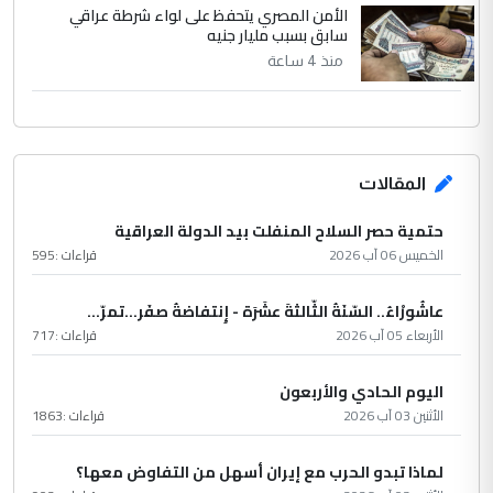
الأمن المصري يتحفظ على لواء شرطة عراقي
سابق بسبب مليار جنيه
منذ 4 ساعة
المقالات
حتمية حصر السلاح المنفلت بيد الدولة العراقية
الخميس 06 آب 2026
قراءات :
595
عاشُورْاءُ.. السّنَةُ الثّالثةَ عشَرَة - إِنتفاضةُ صفَر…تمرّ...
الأربعاء 05 آب 2026
قراءات :
717
اليوم الحادي والأربعون
الأثنين 03 آب 2026
قراءات :
1863
لماذا تبدو الحرب مع إيران أسهل من التفاوض معها؟