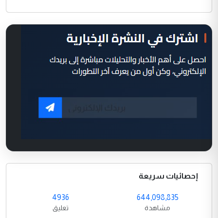
إحصائيات سريعة
4936
644,098,835
مشاهدة
تعليق