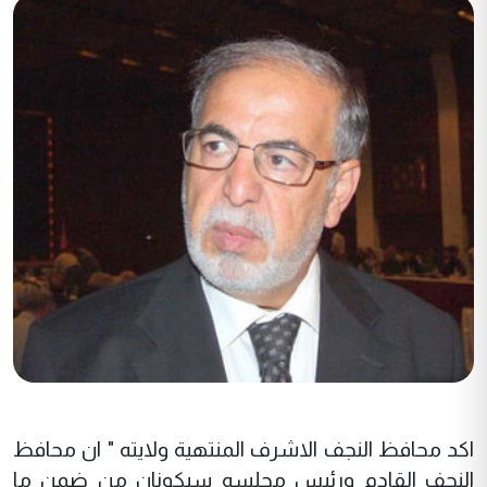
اكد محافظ النجف الاشرف المنتهية ولايته " ان محافظ
النجف القادم ورئيس مجلسه سيكونان من ضمن ما