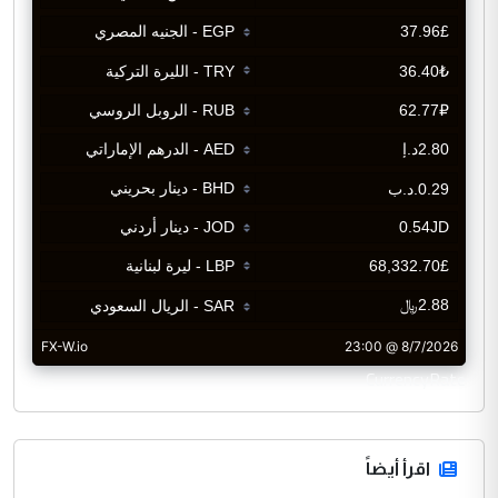
CurrencyRate
اقرأ أيضاً