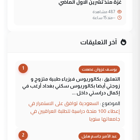
غزة منذ تشرين الاول الماضي
487 مشاهدة
--
منذ 15 ساعة
آخر التعليقات
1
يوسف غزوان عصمت
التعليق : بكالوريوس فيزياء طبية متزوج و
زوجتي أيضا بكالوريوس سكني بغداد أرغب في
إكمال دراستي داخل ...
السعودية توافق على الاستمرار في
الموضوع :
إعطاء 100 منحة دراسية للطلبة العراقيين في
جامعاتها سنويا
2
عبد الأمير جاسم هليل