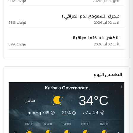
الأثنين 03 آب 2026
قراءات :
902
صحراء السعودي بدم العراقي !
الأحد 02 آب 2026
قراءات :
986
الأكشن بنسخته العراقية
الأحد 02 آب 2026
قراءات :
899
الطقس اليوم
Karbala Governorate
34°C
صافي
4.4 م\ث
21%
749
mmHg
07:00
06:00
05:00
04:00
03:00
02:00
‹
›