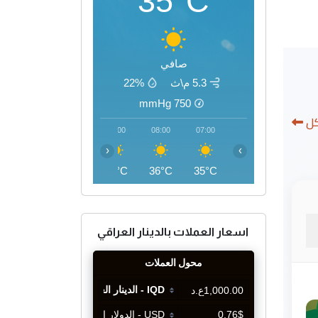
35°C
صافي
5.3 م\ث
22%
mmHg
750
كل
11:00
10:00
09:00
08:00
07:00
‹
›
43°C
41°C
39°C
36°C
35°C
اسعار العملات بالدينار العراقي