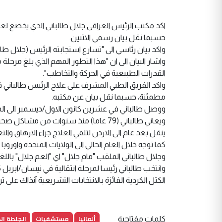
اكد مكتب الرئيس العراقي جلال طالباني الذي يخضع لعل
حسبما نقل بيان رسمي الاثنين.
واكد بيان رئاسي الى "تسارع استجابته الرئيس (جلال طال
واشار البيان الى ان "هذا التطور المهم الذي بلغ مرحلة
القدرات الطبيعية في الحركة والتخاطب".
واكد الفريق الطبي المشرف على علاج الرئيس طالباني في 
مطمئنة، حسبما نقل بيان عن مكتبه.
ووصل طالباني في عشرين كانون الاول/ديسمبر الى المان
ينقل بعد عام الى الاردن لتلقي العلاج جراء الارهاق والت
كما توجه خلال العام الحالي الى الولايات المتحدة واورو
وجلال طالباني الملقب "مام جلال" اي "العم جلال" باللغ
الكتل الكردية الفائزة بالانتخابات التشريعية آنذاك على ت
ألمانيا
مستشفيات
الجلطة ال
كلمات مفتاحية