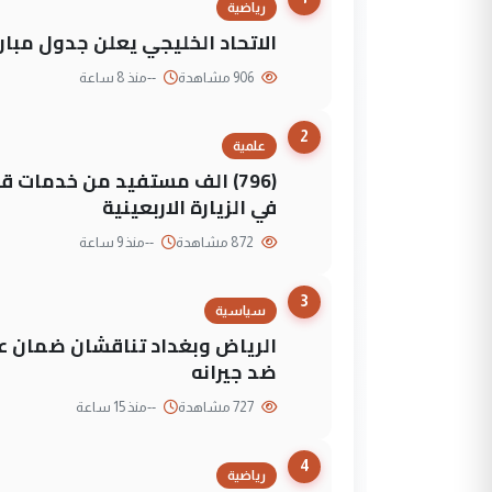
رياضية
الاتحاد الخليجي يعلن جدول مباريات "خليجي 27" وأ
906 مشاهدة
--
منذ 8 ساعة
2
علمية
(796) الف مستفيد من خدمات 
في الزيارة الاربعينية
872 مشاهدة
--
منذ 9 ساعة
3
سياسية
الرياض وبغداد تناقشان ضمان عد
ضد جيرانه
727 مشاهدة
--
منذ 15 ساعة
4
رياضية