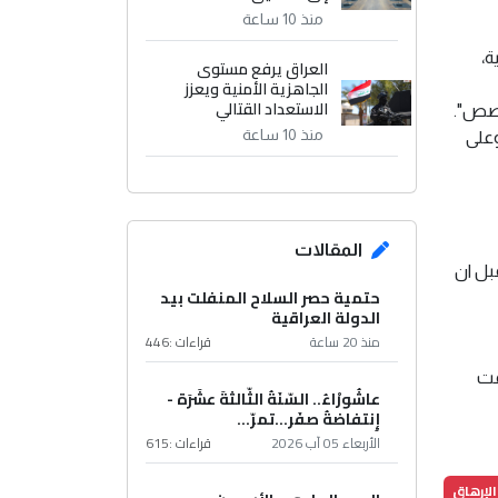
منذ 10 ساعة
ة،
العراق يرفع مستوى
الجاهزية الأمنية ويعزز
الاستعداد القتالي
تخصص".
منذ 10 ساعة
وعلى
المقالات
سنوات من مشاكل صحية. وقد اجريت له عملية جراحية للقلب في الولايات المتحدة في اب 2008، قبل ان
حتمية حصر السلاح المنفلت بيد
الدولة العراقية
منذ 20 ساعة
قراءات :
446
ما توافقت
عاشُورْاءُ.. السّنَةُ الثّالثةَ عشَرَة -
إِنتفاضةُ صفَر…تمرّ...
الأربعاء 05 آب 2026
قراءات :
615
الإرهاق