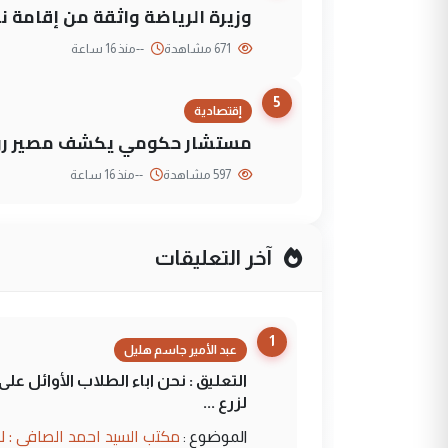
وزيرة الرياضة واثقة من إقامة نهائي كأس 
671 مشاهدة
--
منذ 16 ساعة
5
إقتصادية
مستشار حكومي يكشف مصير روا
597 مشاهدة
--
منذ 16 ساعة
آخر التعليقات
1
عبد الأمير جاسم هليل
التعليق : نحن اباء الطلاب الأوائل ع
لزرع ...
مكتب السيد احمد الصافي : ل
الموضوع :