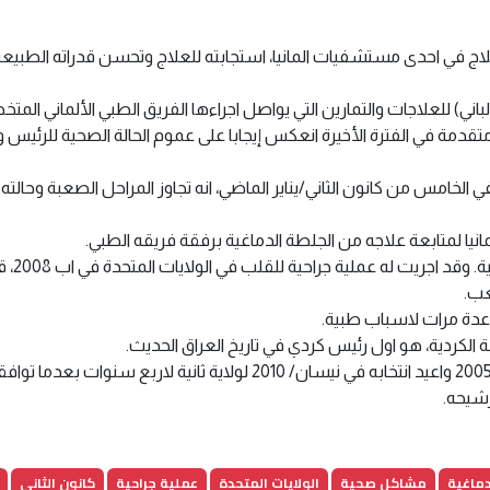
اج في احدى مستشفيات المانيا، استجابته للعلاج وتحسن قدراته الطبيعي
باني) للعلاجات والتمارين التي يواصل اجراءها الفريق الطبي الألماني الم
 متقدمة في الفترة الأخيرة انعكس إيجابا على عموم الحالة الصحية للرئيس 
الخامس من كانون الثاني/يناير الماضي، انه تجاوز المراحل الصعبة وحالته
يا لمتابعة علاجه من الجلطة الدماغية برفقة فريقه الطبي.
ويعاني طالباني (79 عاما) منذ 
عب.
با عدة مرات لاسباب طبية.
ة الكردية، هو اول رئيس كردي في تاريخ العراق الحديث.
وانتخب طالباني رئيسا لمرحلة انتقالية في نيسان/ابريل 2005 واعيد انتخابه في نيسان/ 2010 لولاية ثانية لاربع سنوات بعد
رشيحه.
دماغية
مشاكل صحية
الولايات المتحدة
عملية جراحية
كانون الثاني