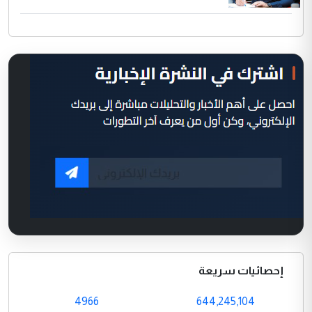
إحصائيات سريعة
4966
644,245,104