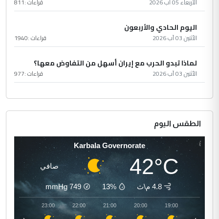
الأربعاء 05 آب 2026
قراءات :
811
اليوم الحادي والأربعون
الأثنين 03 آب 2026
قراءات :
1940
لماذا تبدو الحرب مع إيران أسهل من التفاوض معها؟
الأثنين 03 آب 2026
قراءات :
977
الطقس اليوم
Karbala Governorate
42°C
صافي
4.8 م\ث
13%
749
mmHg
00:00
23:00
22:00
21:00
20:00
19:00