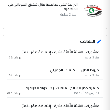
النزاهة تنفي مداهمة منزل شقيق السوداني في
الكاظمية
منذ 2 ساعة
المقالات
عاشُورْاءُ.. السّنَةُ الثّالثةَ عشَرَة - إِنتفاضةُ صفَر…تمرّ...
منذ 3 ساعة
قراءات :
176
خيوط الظل.. الاكتفاء بالجميلي
منذ 3 ساعة
قراءات :
154
حتمية حصر السلاح المنفلت بيد الدولة العراقية
الخميس 06 آب 2026
قراءات :
696
عاشُورْاءُ.. السّنَةُ الثّالثةَ عشَرَة - إِنتفاضةُ صفَر…تمرّ...