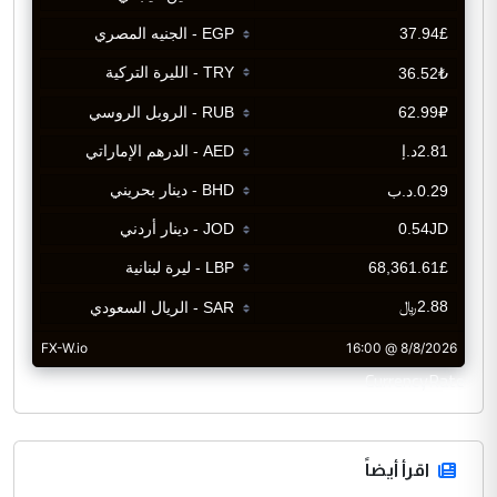
CurrencyRate
اقرأ أيضاً