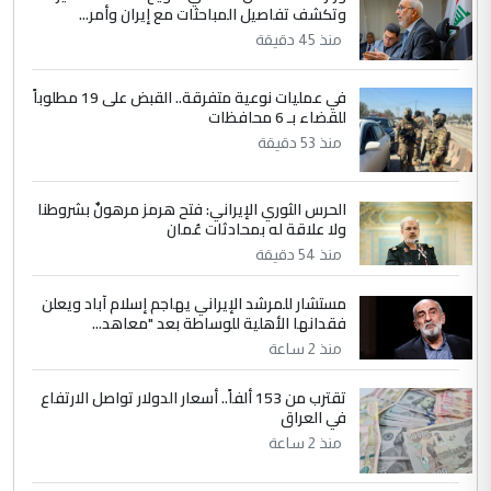
وتكشف تفاصيل المباحثات مع إيران وأمر...
الجواهري يرد على صدام حسين سل
الموضوع :
منذ 45 دقيقة
مضجعيك يابن الزنا (نص كامل)
في عمليات نوعية متفرقة.. القبض على 19 مطلوباً
5
سردار
للقضاء بـ 6 محافظات
منذ 53 دقيقة
التعليق : واحد من عصابة علي ماما يسقط
جنسية الرافد الثالث للعراق ومن اصول عريقة
ابا فرات ...
الحرس الثوري الإيراني: فتح هرمز مرهونٌ بشروطنا
الجواهري يرد على صدام حسين سل
ولا علاقة له بمحادثات عُمان
الموضوع :
مضجعيك يابن الزنا (نص كامل)
منذ 54 دقيقة
مستشار للمرشد الإيراني يهاجم إسلام آباد ويعلن
فقدانها الأهلية للوساطة بعد "معاهد...
منذ 2 ساعة
تقترب من 153 ألفاً.. أسعار الدولار تواصل الارتفاع
في العراق
منذ 2 ساعة