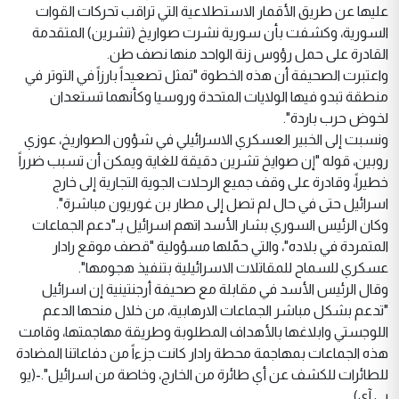
عليها عن طريق الأقمار الاستطلاعية التي تراقب تحركات القوات
السورية، وكشفت بأن سورية نشرت صواريخ (تشرين) المتقدمة
القادرة على حمل رؤوس زنة الواحد منها نصف طن.
واعتبرت الصحيفة أن هذه الخطوة "تمثل تصعيداً بارزاً في التوتر في
منطقة تبدو فيها الولايات المتحدة وروسيا وكأنهما تستعدان
لخوض حرب باردة".
ونسبت إلى الخبير العسكري الاسرائيلي في شؤون الصواريخ، عوزي
روبين، قوله "إن صوايخ تشرين دقيقة للغاية ويمكن أن تسبب ضرراً
خطيراً، وقادرة على وقف جميع الرحلات الجوية التجارية إلى خارج
اسرائيل حتى في حال لم تصل إلى مطار بن غوريون مباشرة".
وكان الرئيس السوري بشار الأسد اتهم اسرائيل بـ"دعم الجماعات
المتمردة في بلاده"، والتي حمّلها مسؤولية "قصف موقع رادار
عسكري للسماح للمقاتلات الاسرائيلية بتنفيذ هجومها".
وقال الرئيس الأسد في مقابلة مع صحيفة أرجنتينية إن اسرائيل
"تدعم بشكل مباشر الجماعات الارهابية، من خلال منحها الدعم
اللوجستي وابلاغها بالأهداف المطلوبة وطريقة مهاجمتها، وقامت
هذه الجماعات بمهاجمة محطة رادار كانت جزءاً من دفاعاتنا المضادة
للطائرات للكشف عن أي طائرة من الخارج، وخاصة من اسرائيل".-(يو
بي آي)