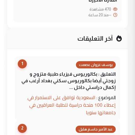
470 مشاهدة
--
منذ 20 ساعة
آخر التعليقات
1
يوسف غزوان عصمت
التعليق : بكالوريوس فيزياء طبية متزوج و
زوجتي أيضا بكالوريوس سكني بغداد أرغب في
إكمال دراستي داخل ...
السعودية توافق على الاستمرار في
الموضوع :
إعطاء 100 منحة دراسية للطلبة العراقيين في
جامعاتها سنويا
2
عبد الأمير جاسم هليل