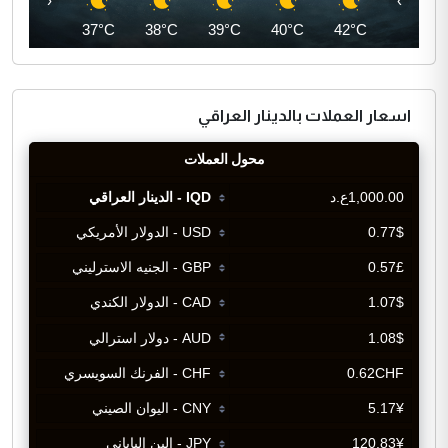
‹
›
36°C
37°C
38°C
39°C
40°C
42°C
اسعار العملات بالدينار العراقي