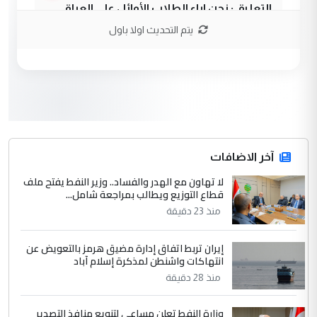
التعليق : نحن اباء الطلاب الأوائل على العراق
نتشرف بلقاء السيد احمد الصافي في العتبات
يتم التحديث اولا باول
الحسنية لزرع ...
مكتب السيد احمد الصافي : لا يوجود
الموضوع :
لدينا اي حساب على الفيس بوك وتويتر
3
hadi
التعليق : قرار مستعجل جدا ولامصلحة فيه
آخر الاضافات
للوزاره ولا للمواطن القرار الصائب يكون بعد
الاستماع للمدير ومغرفة ...
لا تهاون مع الهدر والفساد.. وزير النفط يفتح ملف
قطاع التوزيع ويطالب بمراجعة شامل...
وزير الصحة يعفي مدير مستشفى الكرخ
الموضوع :
العام في بغداد
منذ 23 دقيقة
إيران تربط اتفاق إدارة مضيق هرمز بالتعويض عن
4
سردار
انتهاكات واشنطن لمذكرة إسلام آباد
التعليق : واحد من عصابة علي ماما يسقط
منذ 28 دقيقة
جنسية الرافد الثالث للعراق ومن اصول عريقة
ابا فرات ...
وزارة النفط تعلن مساعي لتنويع منافذ التصدير