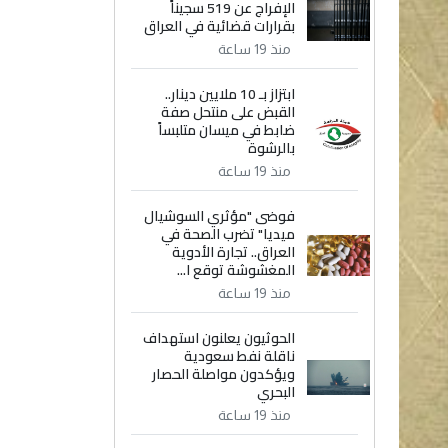
الإفراج عن 519 سجيناً
بقرارات قضائية في العراق
منذ 19 ساعة
ابتزاز بـ 10 ملايين دينار..
القبض على منتحل صفة
ضابط في ميسان متلبساً
بالرشوة
منذ 19 ساعة
فوضى "مؤثري السوشيال
ميديا" تضرب الصحة في
العراق.. تجارة الأدوية
المغشوشة توقع ا...
منذ 19 ساعة
الحوثيون يعلنون استهداف
ناقلة نفط سعودية
ويؤكدون مواصلة الحصار
البحري
منذ 19 ساعة