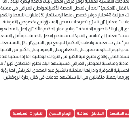
مناخات النفسية الفعلية توفر فرص أفضل لبناء قاعدة لإدارة البلاد". اما
فقال (الحكيم) " لابد أن تعطى الحصة الأكبرللمواطن العراقي في عملية ب
البنى التحتية الخدمية التي توفر له الحياة الكريمة فإن هناك ميزانية 48مليار دولار خصص منها للإستثمار (5 )مليارات ل
ات ". معتبرا "ان تسرّع تصريحات بعض المسؤولين بخصوص التموينية
الى ارباك الصورة الحقيقة ". وتابع عمار الحكيم قائلا "ان اصل المبدا 
 الشعب" معتبرا ان "تنافس الشركات سيقدم افضل الخدمات وبأقل الاسعا
 على حد تعبيره. واضاف (الحكيم) لموقع نون الخبري"ان كل المجتمعات 
ة ،واليوم الحكومة تنفق على الطعام وعلى الوقود وعلى الكثير من الاحتيا
اد المالي والذي تضيع فيه الكثير من الثروات الوطنية، اما إذا سحبنا هذه
ة عادلة ومناسبة للموطن العراقي فسيشهد البلد تطور اقتصادي كبير". م
الحسينية الموقرة وادارتها المتمثلة بالشيخ عبد المهدي الكربلائي لها رؤية 
ويرمما يجعلنا متفائلين في اننا سنشهد خدمات في ظل إدارة الروضتين
اء المقدسة
المناطق الساخنة
الإمام الحسين
التطورات السياسية