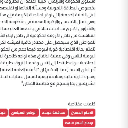
مستوى الحكومة والبرلمان" مبيناً "اعتقد أن الظروف وال
بخصوص البطاقة التموينية ومسألة الغائها او تقليصها 
وهي تمثل الاسس والركيزة المهمة في منظومة الخدم
والشؤون الاخرى قد احدث خللا في وضعها العام مما ادى 
المنافسة من داخل الأروقة الحكومية الى داخل ابناء
للمواطن الذي سيحصل على مصادر كافية لعيشه الكريم "
تتمتع بحالة اقتصادية قوية لايوجد فيها دعم من الحكوم
اليومية للناس وفي عملية الانفاق هذه تواجه ظاهرة الفس
الصلاحيات واعطيناها الى الناس وقدمنا الثروة بطريق
آخر اعلن السيد (عمار الحكيم) ان "الأمانة العامة للعتبة 
وقدرة ادارية عالية ومتابعة يومية لمجمل عمليات التط
الشريفتين بما ينسجم مع قداسة المكان".
كلمات مفتاحية
الامام الحسين
محافظة كربلاء
الوضع السياسي
كربل
ارتفاع أسعار النفط