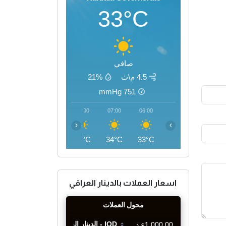
33°C
صافي
4.5 م\ث
21%
mmHg
751
10:00
09:00
08:00
07:00
06:00
‹
›
42°C
40°C
37°C
34°C
33°C
اسعار العملات بالدينار العراقي