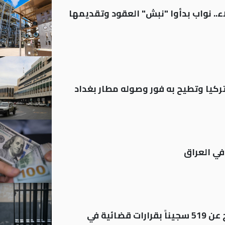
.. نواب بدأوا "نبش" العقود وتقديمها
تركيا وتطيح به فور وصوله مطار بغداد
في العراق
بينهم مشمولون بالعفو.. الإفراج عن 519 سجيناً بقرارات قضائية في