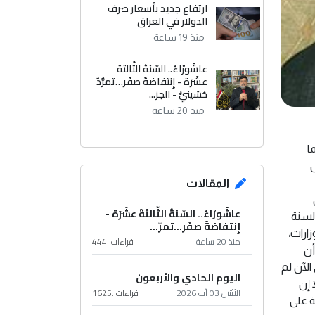
ارتفاع جديد بأسعار صرف
الدولار في العراق
منذ 19 ساعة
عاشُورْاءُ.. السّنَةُ الثّالثةَ
عشَرَة - إِنتفاضةُ صفَر…تمرُّدٌ
حُسَينيٌّ - الجز...
منذ 20 ساعة
ما
ن
المقالات
عاشُورْاءُ.. السّنَةُ الثّالثةَ عشَرَة -
السنة
إِنتفاضةُ صفَر…تمرّ...
زارات،
منذ 20 ساعة
قراءات :
444
أن
الآن لم
اليوم الحادي والأربعون
 إن
الأثنين 03 آب 2026
قراءات :
1625
ة على