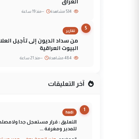
العراق
534 مشاهدة
--
منذ 19 ساعة
5
تقارير
من سداد الديون إلى تأجيل العلاج
البيوت العراقية
484 مشاهدة
--
منذ 21 ساعة
آخر التعليقات
1
hadi
التعليق : قرار مستعجل جدا ولامصلحة
للمدير ومغرفة ...
وزير الصحة يعفي مدير مستش