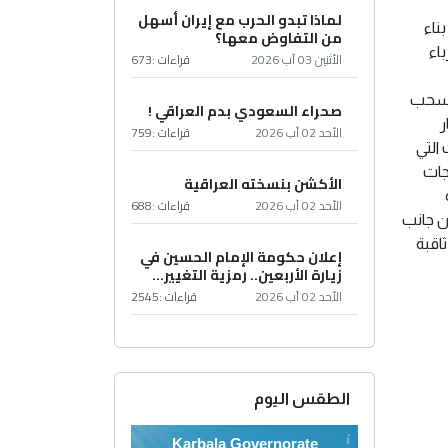
لماذا تبدو الحرب مع إيران أسهل
ناء
من التفاوض معها؟
لنفط والكهرباء
الأثنين 03 آب 2026
قراءات :
673
هوسحب
صحراء السعودي بدم العراقي !
ر
الأحد 02 آب 2026
قراءات :
759
التي
جات
الأكشن بنسخته العراقية
الأحد 02 آب 2026
قراءات :
688
ن جانب
ثاقبة
إعلان حكومة الإمام الحسين في
زيارة الأربعين.. رمزية التغيير...
الأحد 02 آب 2026
قراءات :
2545
الطقس اليوم
Karbala Governorate