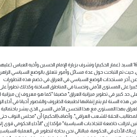
زار محافظة كربلاء المقدسة بعد ظهر اليوم الأحد 16/12 السيد (عمار الحكيم) وتشرف بزيارة الإمام الحسين وأخيه العباس (عليه
ين، حيث تم التباحث حول عدة مسائل وأمور تتعلق بالوضع السياسي الراه
له عن أخر مستجدات الوضع السياسي في العراق في خضم هذه التطورات
را على المستوى الأمني وتحسنا في المناطق الساخنة وكذلك تطوراً على
 حد كبير في تطوير ميزانية العراق" مضيفا "كما هو معروف إن ميزانية 
مليارات تدور من هذه السنة لم يتم إنفاقها لطبيعة الظروف والقصور أحيانا في أداء الو
خ العراق بهذا المستوى مع هذا التحسن الأمني النسبي الذي يبشر باحتمالية 
المطاليب الحقة للشعب العراقي". وأضاف(الحكيم) أن "مجلس النواب حتى 
 لازالت خاضعة للتجاذبات السياسية" مؤكدا إن "الأداء الحكومي قوى إلا
اك الأداء في الحكومة، فبالتالي نحن بحاجة لتطوير في العملية السياسي