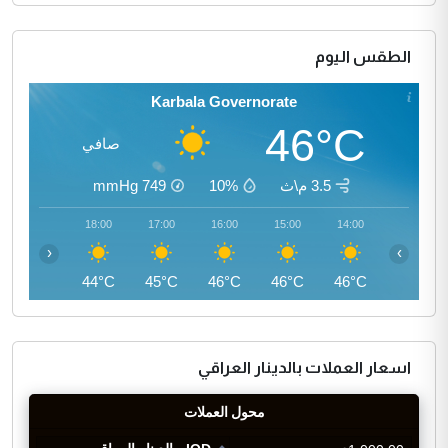
الطقس اليوم
Karbala Governorate
46°C
صافي
3.5 م\ث
10%
749
mmHg
19:00
18:00
17:00
16:00
15:00
14:00
‹
›
42°C
44°C
45°C
46°C
46°C
46°C
اسعار العملات بالدينار العراقي