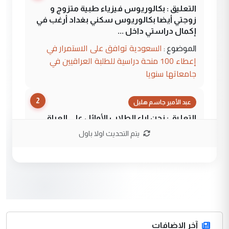
التعليق : بكالوريوس فيزياء طبية متزوج و
زوجتي أيضا بكالوريوس سكني بغداد أرغب في
إكمال دراستي داخل ...
السعودية توافق على الاستمرار في
الموضوع :
إعطاء 100 منحة دراسية للطلبة العراقيين في
جامعاتها سنويا
2
عبد الأمير جاسم هليل
التعليق : نحن اباء الطلاب الأوائل على العراق
نتشرف بلقاء السيد احمد الصافي في العتبات
يتم التحديث اولا باول
الحسنية لزرع ...
مكتب السيد احمد الصافي : لا يوجود
الموضوع :
لدينا اي حساب على الفيس بوك وتويتر
3
hadi
التعليق : قرار مستعجل جدا ولامصلحة فيه
آخر الاضافات
للوزاره ولا للمواطن القرار الصائب يكون بعد