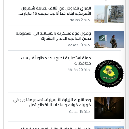
الاستماع للمدير ومغرفة ...
العراق يتفاوض مع ائتلاف بزعامة شيفرون
الأمريكية لبناء خط أنابيب بقيمة 15 مليار د...
وزير الصحة يعفي مدير مستشفى الكرخ
الموضوع :
العام في بغداد
منذ 2 دقيقة
وصول قوة عسكرية باكستانية الى السعودية
4
ضمن اتفاقية الدفاع المشترك
سردار
منذ 10 دقيقة
التعليق : واحد من عصابة علي ماما يسقط
جنسية الرافد الثالث للعراق ومن اصول عريقة
حملة استخبارية تطيح بـ19 مطلوباً في ست
ابا فرات ...
محافظات
الجواهري يرد على صدام حسين سل
الموضوع :
منذ 20 دقيقة
مضجعيك يابن الزنا (نص كامل)
5
سردار
بعد انتهاء الزيارة الأربعينية.. تدهور مفاجئ في
التعليق : واحد من عصابة علي ماما يسقط
كهرباء كربلاء وساعات الانقطاع تصل...
جنسية الرافد الثالث للعراق ومن اصول عريقة
منذ 15 ساعة
ابا فرات ...
الجواهري يرد على صدام حسين سل
الموضوع :