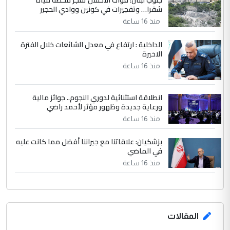
جنوب لبنان: قوات الاحتلال تفجر محطة مياه
مضجعيك يابن الزنا (نص كامل)
شقرا… وتفجيرات في كونين ووادي الحجير
منذ 16 ساعة
الداخلية : ارتفاع في معدل الشائعات خلال الفترة
الاخيرة
منذ 16 ساعة
انطلاقة استثنائية لدوري النجوم.. جوائز مالية
ورعاية جديدة وظهور مؤثر لأحمد راضي
منذ 16 ساعة
بزشكيان: علاقاتنا مع جيراننا أفضل مما كانت عليه
في الماضي
منذ 16 ساعة
المقالات