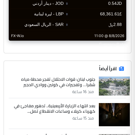
CurrencyRate
اقرأ أيضاً
جنوب لبنان: قوات الاحتلال تفجر محطة مياه
شقرا… وتفجيرات في كونين ووادي الحجير
منذ 16 ساعة
بعد انتهاء الزيارة الأربعينية.. تدهور مفاجئ في
كهرباء كربلاء وساعات الانقطاع تصل...
منذ 15 ساعة