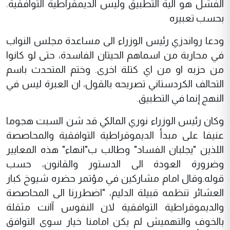
الفشل هو آلية التطبيق وليس الديمقراطية التوافقية.
بحسب تعبيره
ودعا رواندزي رئيس الوزراء الى مساعدة مجلس النواب
في محاربة من اسماهم الحيتان الفاسدة، حتى لو كانوا
من حزبه او من اي كتلة اخرى. وختم المتحدث باسم
التحالف الكردستاني تصريحه بالقول، ان العبرة ليس في
النهج إنما في التطبيق.
وكان رئيس الوزراء نوري المالكي قد شن السبت هجوما
عنيفا على مبدأ الديموقراطية التوافقية والمحاصصة
اللذين "يجلبان الفساد" وطالب ب"انهاء" هذه المعايير
وضرورة العودة الى الدستور والقانون، حسب
قوله.وقال امام مشاركين في مؤتمر حضره شيوخ كبار
العشائر تنظمه قبيلة الدليم، "اضطررنا الى المحاصصة
والديموقراطية التوافقية لان النفوس آانت مثقلة
بالخوف والتهميش لم يكن امامنا خيار سوى التوافق