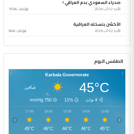
صحراء السعودي بدم العراقي !
الأحد 02 آب 2026
قراءات :
1034
الأكشن بنسخته العراقية
الأحد 02 آب 2026
قراءات :
946
الطقس اليوم
Karbala Governorate
45°C
صافي
4 م\ث
11%
750
mmHg
18:00
17:00
16:00
15:00
14:00
13:00
‹
›
44°C
45°C
46°C
46°C
46°C
45°C