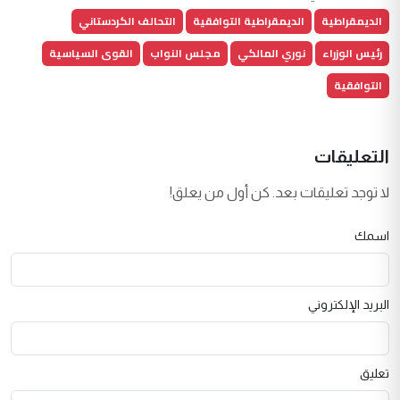
الديمقراطية
الديمقراطية التوافقية
التحالف الكردستاني
رئيس الوزراء
نوري المالكي
مجلس النواب
القوى السياسية
التوافقية
التعليقات
لا توجد تعليقات بعد. كن أول من يعلق!
اسمك
البريد الإلكتروني
تعليق