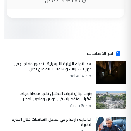
يتم التحديث اولا باول
الحسنية لزرع ...
مكتب السيد احمد الصافي : لا يوجود
الموضوع :
لدينا اي حساب على الفيس بوك وتويتر
3
hadi
التعليق : قرار مستعجل جدا ولامصلحة فيه
آخر الاضافات
للوزاره ولا للمواطن القرار الصائب يكون بعد
الاستماع للمدير ومغرفة ...
بعد انتهاء الزيارة الأربعينية.. تدهور مفاجئ في
كهرباء كربلاء وساعات الانقطاع تصل...
وزير الصحة يعفي مدير مستشفى الكرخ
الموضوع :
العام في بغداد
منذ 14 ساعة
جنوب لبنان: قوات الاحتلال تفجر محطة مياه
4
سردار
شقرا… وتفجيرات في كونين ووادي الحجير
التعليق : واحد من عصابة علي ماما يسقط
منذ 15 ساعة
جنسية الرافد الثالث للعراق ومن اصول عريقة
ابا فرات ...
الداخلية : ارتفاع في معدل الشائعات خلال الفترة
الاخيرة
الجواهري يرد على صدام حسين سل
الموضوع :