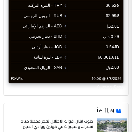
CurrencyRate
اقرأ أيضاً
جنوب لبنان: قوات الاحتلال تفجر محطة مياه
شقرا… وتفجيرات في كونين ووادي الحجير