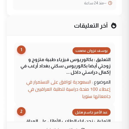
--
منذ 24 ساعة
آخر التعليقات
1
يوسف غزوان عصمت
التعليق : بكالوريوس فيزياء طبية متزوج و
زوجتي أيضا بكالوريوس سكني بغداد أرغب في
إكمال دراستي داخل ...
السعودية توافق على الاستمرار في
الموضوع :
إعطاء 100 منحة دراسية للطلبة العراقيين في
جامعاتها سنويا
2
عبد الأمير جاسم هليل
التعليق : نحن اباء الطلاب الأوائل على العراق
نتشرف بلقاء السيد احمد الصافي في العتبات