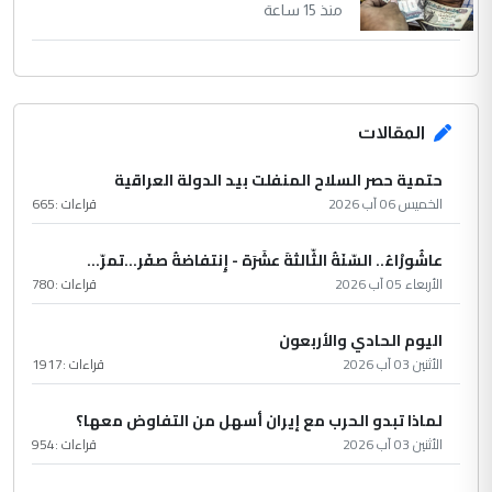
منذ 15 ساعة
المقالات
حتمية حصر السلاح المنفلت بيد الدولة العراقية
الخميس 06 آب 2026
قراءات :
665
عاشُورْاءُ.. السّنَةُ الثّالثةَ عشَرَة - إِنتفاضةُ صفَر…تمرّ...
الأربعاء 05 آب 2026
قراءات :
780
اليوم الحادي والأربعون
الأثنين 03 آب 2026
قراءات :
1917
لماذا تبدو الحرب مع إيران أسهل من التفاوض معها؟
الأثنين 03 آب 2026
قراءات :
954