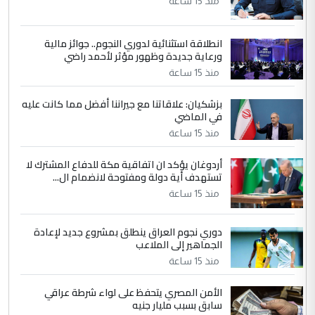
مضجعيك يابن الزنا (نص كامل)
منذ 15 ساعة
انطلاقة استثنائية لدوري النجوم.. جوائز مالية
5
سردار
ورعاية جديدة وظهور مؤثر لأحمد راضي
التعليق : واحد من عصابة علي ماما يسقط
منذ 15 ساعة
جنسية الرافد الثالث للعراق ومن اصول عريقة
ابا فرات ...
بزشكيان: علاقاتنا مع جيراننا أفضل مما كانت عليه
في الماضي
الجواهري يرد على صدام حسين سل
الموضوع :
مضجعيك يابن الزنا (نص كامل)
منذ 15 ساعة
أردوغان يؤكد ان اتفاقية مكة للدفاع المشترك لا
تستهدف أية دولة ومفتوحة لانضمام ال...
منذ 15 ساعة
دوري نجوم العراق ينطلق بمشروع جديد لإعادة
الجماهير إلى الملاعب
منذ 15 ساعة
الأمن المصري يتحفظ على لواء شرطة عراقي
سابق بسبب مليار جنيه