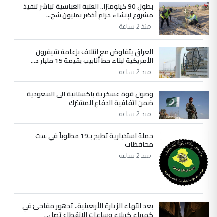
بطول 90 كيلومترًا.. العتبة العباسية تباشر تنفيذ
4
سردار
مشروع لإنشاء حزام أخضر بمليون شج...
التعليق : واحد من عصابة علي ماما يسقط
منذ 2 ساعة
جنسية الرافد الثالث للعراق ومن اصول عريقة
ابا فرات ...
العراق يتفاوض مع ائتلاف بزعامة شيفرون
الجواهري يرد على صدام حسين سل
الأمريكية لبناء خط أنابيب بقيمة 15 مليار د...
الموضوع :
مضجعيك يابن الزنا (نص كامل)
منذ 2 ساعة
وصول قوة عسكرية باكستانية الى السعودية
5
سردار
ضمن اتفاقية الدفاع المشترك
التعليق : واحد من عصابة علي ماما يسقط
منذ 2 ساعة
جنسية الرافد الثالث للعراق ومن اصول عريقة
حملة استخبارية تطيح بـ19 مطلوباً في ست
ابا فرات ...
محافظات
الجواهري يرد على صدام حسين سل
الموضوع :
منذ 2 ساعة
مضجعيك يابن الزنا (نص كامل)
بعد انتهاء الزيارة الأربعينية.. تدهور مفاجئ في
كهرباء كربلاء وساعات الانقطاع تصل...