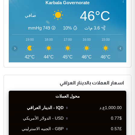
Karbala Governorate
46°C
صافي
3.6 م\ث
10%
749
mmHg
20:00
19:00
18:00
17:00
16:00
15:00
‹
›
40°C
42°C
44°C
45°C
46°C
46°C
اسعار العملات بالدينار العراقي