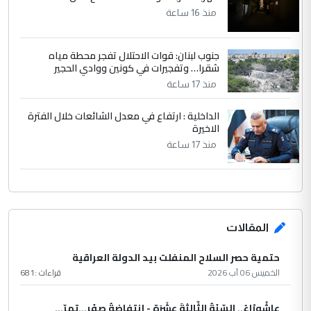
منذ 16 ساعة
جنوب لبنان: قوات الاحتلال تفجر محطة مياه
شقرا… وتفجيرات في كونين ووادي الحجير
منذ 17 ساعة
الداخلية : ارتفاع في معدل الشائعات خلال الفترة
الاخيرة
منذ 17 ساعة
المقالات
حتمية حصر السلاح المنفلت بيد الدولة العراقية
الخميس 06 آب 2026
قراءات :
681
عاشُورْاءُ.. السّنَةُ الثّالثةَ عشَرَة - إِنتفاضةُ صفَر…تمرّ...