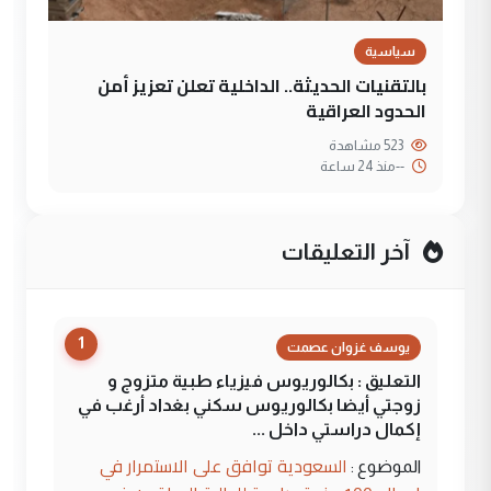
سياسية
بالتقنيات الحديثة.. الداخلية تعلن تعزيز أمن
الحدود العراقية
523 مشاهدة
--
منذ 24 ساعة
آخر التعليقات
1
يوسف غزوان عصمت
التعليق : بكالوريوس فيزياء طبية متزوج و
زوجتي أيضا بكالوريوس سكني بغداد أرغب في
إكمال دراستي داخل ...
السعودية توافق على الاستمرار في
الموضوع :