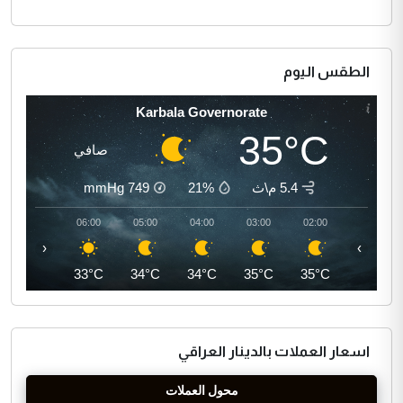
الطقس اليوم
Karbala Governorate
35°C
صافي
5.4 م\ث
21%
749
mmHg
07:00
06:00
05:00
04:00
03:00
02:00
‹
›
35°C
33°C
34°C
34°C
35°C
35°C
اسعار العملات بالدينار العراقي