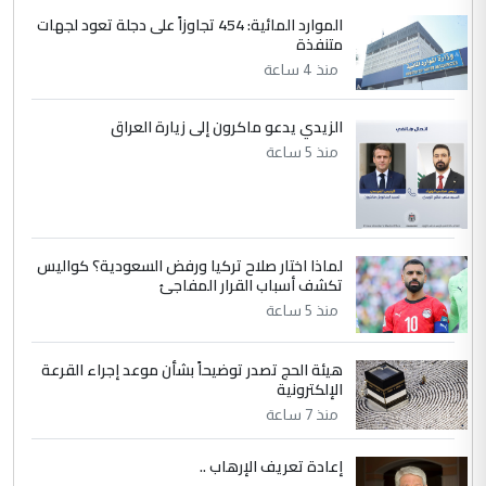
الموارد المائية: 454 تجاوزاً على دجلة تعود لجهات
4
متنفذة
يوسف غزوان عصمت
منذ 4 ساعة
التعليق : بكالوريوس فيزياء طبية متزوج و
زوجتي أيضا بكالوريوس سكني بغداد أرغب في
إكمال دراستي داخل ...
الزيدي يدعو ماكرون إلى زيارة العراق
السعودية توافق على الاستمرار في
منذ 5 ساعة
الموضوع :
إعطاء 100 منحة دراسية للطلبة العراقيين في
جامعاتها سنويا
لماذا اختار صلاح تركيا ورفض السعودية؟ كواليس
5
عبد الأمير جاسم هليل
تكشف أسباب القرار المفاجئ
التعليق : نحن اباء الطلاب الأوائل على العراق
منذ 5 ساعة
نتشرف بلقاء السيد احمد الصافي في العتبات
الحسنية لزرع ...
هيئة الحج تصدر توضيحاً بشأن موعد إجراء القرعة
مكتب السيد احمد الصافي : لا يوجود
الإلكترونية
الموضوع :
لدينا اي حساب على الفيس بوك وتويتر
منذ 7 ساعة
إعادة تعريف الإرهاب ..