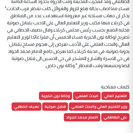
الطالقاني وقد انفجرت القذيفة وقت الذروة بحدود الساعة الثامنة
مساء مما اصاب بحالة هلع للزوار والعوائل كانت تفطر قرب الحادث"
يذكر ان جهات مسلحة غير معروفة استهدفت عدد من المناطق
في كربلاء منها مكتب وزير التعليم العالي علي الاديب بقنابل صوتية
محلية الصنع بحسب رئيس مجلس كربلاء وقال نصيف الخطابي في
تصريح لوكالة نون الخبرية مساء الخميس أن مقرا عائدا لوزير التعليم
العالي والبحث العلمي علي الأديب تعرض إلى هجوم مسلح بقنابل
يدوية صوتية، في مدينة كربلاء كما تعرض جامع الامام محمد الجواد
في حي الاسرة والشارع المشجر في حي الحسين الى قنابل صوتية
ايضا وجميعها وقت الافطار " وكالة نون خاص
كلمات مفتاحية
التعليم العالي
البحث العلمي
وكالة نون الخبرية
وزير التعليم العالي والبحث العلمي
قنابل صوتية
نصيف الخطابي
علي الطالقاني
الامام محمد الجواد