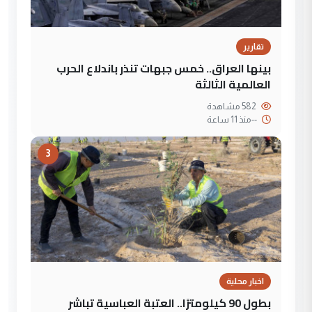
تقارير
بينها العراق.. خمس جبهات تنذر باندلاع الحرب
العالمية الثالثة
582 مشاهدة
--
منذ 11 ساعة
3
اخبار محلية
بطول 90 كيلومترًا.. العتبة العباسية تباشر