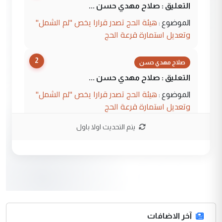
التعليق : صلاح مهدي حسن ...
هيئة الحج تصدر قرارا يخص "لم الشمل"
الموضوع :
وتعديل استمارة قرعة الحج
2
صلاح مهدي حسن
التعليق : صلاح مهدي حسن ...
هيئة الحج تصدر قرارا يخص "لم الشمل"
الموضوع :
وتعديل استمارة قرعة الحج
يتم التحديث اولا باول
3
hadi
التعليق : تحيه اخويه حسينيه اي انسان مهما
كان محدود المعرفه بتفاصيل احداث المنطقه
يقول بما لايقبل ...
أردوغان يؤكد ان اتفاقية مكة للدفاع
الموضوع :
المشترك لا تستهدف أية دولة ومفتوحة لانضمام
الدول الشقيقة
آخر الاضافات