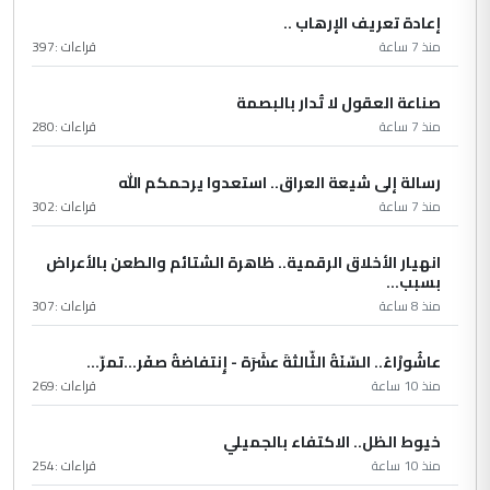
إعادة تعريف الإرهاب ..
منذ 7 ساعة
قراءات :
397
صناعة العقول لا تُدار بالبصمة
منذ 7 ساعة
قراءات :
280
رسالة إلى شيعة العراق.. استعدوا يرحمكم الله
منذ 7 ساعة
قراءات :
302
انهيار الأخلاق الرقمية.. ظاهرة الشتائم والطعن بالأعراض
بسبب...
منذ 8 ساعة
قراءات :
307
عاشُورْاءُ.. السّنَةُ الثّالثةَ عشَرَة - إِنتفاضةُ صفَر…تمرّ...
منذ 10 ساعة
قراءات :
269
خيوط الظل.. الاكتفاء بالجميلي
منذ 10 ساعة
قراءات :
254