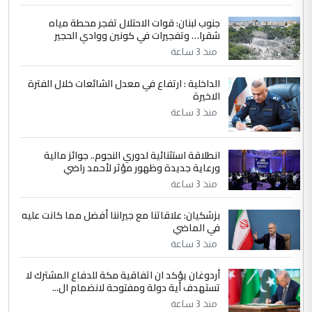
جنوب لبنان: قوات الاحتلال تفجر محطة مياه
4
سردار
شقرا… وتفجيرات في كونين ووادي الحجير
التعليق : واحد من عصابة علي ماما يسقط
منذ 3 ساعة
جنسية الرافد الثالث للعراق ومن اصول عريقة
ابا فرات ...
الداخلية : ارتفاع في معدل الشائعات خلال الفترة
الاخيرة
الجواهري يرد على صدام حسين سل
الموضوع :
مضجعيك يابن الزنا (نص كامل)
منذ 3 ساعة
انطلاقة استثنائية لدوري النجوم.. جوائز مالية
5
سردار
ورعاية جديدة وظهور مؤثر لأحمد راضي
التعليق : واحد من عصابة علي ماما يسقط
منذ 3 ساعة
جنسية الرافد الثالث للعراق ومن اصول عريقة
ابا فرات ...
بزشكيان: علاقاتنا مع جيراننا أفضل مما كانت عليه
في الماضي
الجواهري يرد على صدام حسين سل
الموضوع :
مضجعيك يابن الزنا (نص كامل)
منذ 3 ساعة
أردوغان يؤكد ان اتفاقية مكة للدفاع المشترك لا
تستهدف أية دولة ومفتوحة لانضمام ال...
منذ 3 ساعة