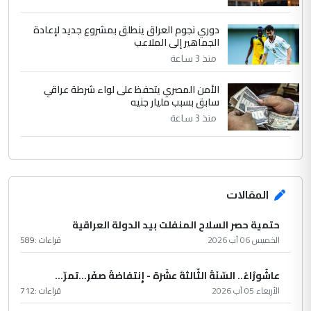
دوري نجوم العراق ينطلق بمشروع جديد لإعادة
الجماهير إلى الملاعب
منذ 3 ساعة
الأمن المصري يتحفظ على لواء شرطة عراقي
سابق بسبب مليار جنيه
منذ 3 ساعة
المقالات
حتمية حصر السلاح المنفلت بيد الدولة العراقية
الخميس 06 آب 2026
قراءات :
589
عاشُورْاءُ.. السّنَةُ الثّالثةَ عشَرَة - إِنتفاضةُ صفَر…تمرّ...
الأربعاء 05 آب 2026
قراءات :
712