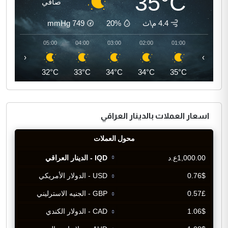
35°C
صافي
4.4 م\ث
20%
749
mmHg
06:00
05:00
04:00
03:00
02:00
01:00
‹
›
32°C
32°C
33°C
34°C
34°C
35°C
اسعار العملات بالدينار العراقي