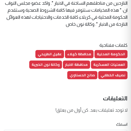
النازحين من مناطقهم الساخنة في الانبار ". واكد عضو مجلس النواب
ان: " هذه المخيامات ستتوفر فيها كافة الشروط الصحية وستقدم
الحكومة المحلية في كربلاء كافة الخدمات والاحتياجات لهذه العوائل
النازحة من الانبار ". وكالة نون خاص
كلمات مفتاحية
الحكومة المحلية
محافظة كربلاء
عقيل الطريحي
العمليات العسكرية
محافظة الانبار
وكالة نون الخبرية
نصيف الخطابي
صالح الحسناوي
التعليقات
لا توجد تعليقات بعد. كن أول من يعلق!
اسمك