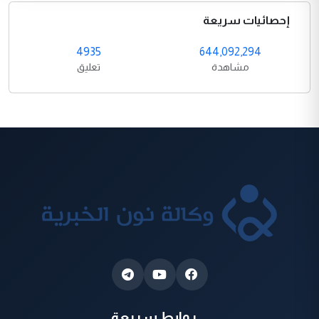
إحصائيات سريعة
4935
644,092,294
مشاهدة
تعليق
روابط سريعة