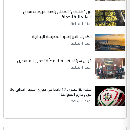
دقيق ومسؤول؛ فالاستثمار الحقيقي للإنسان
تين "طقطق" المحلي يتصدر مبيعات سوق
وثروات البلد يعتمد على الكفاءة ...
السليمانية للجملة
بين الإهمال واغتصاب الأرض.. بلاد
الموضوع :
منذ 4 ساعة
الرافدين تعاني الجفاف والتصحر!!
الكويت تقرر إغلاق المدرسة الإيرانية
منذ 4 ساعة
رئيس هيئة النزاهة: لا مظلَّة تحمي الفاسدين
منذ 4 ساعة
لجنة التراخيص : 17 ناديا في دوري نجوم العراق و3
فرق خارج الضوابط
منذ 6 ساعة