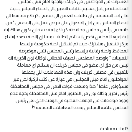
العشرات من المواطنين في كربلاء تواجدوا امام مبنى مجلس
المحافظة من اجل تقديم طلبات التعيين الى اعضاء المجلس حيث
قال احد المتقدمين ان طلبات التعيين الى مصفى كربلاء نقدمها الى
اعضاء المجلس من اجل الحصول على فرص عمل في المصفى " من
جانبه نفى رئيس مجلس محافظة كربلاء المقدسة ان تكون هناك اية
الية اقرها المجلس تخص استلام الطلبات مبينا ان اللجنة بصدد انشاء
مركز تشغيل مشترك حيث تم تشكيل لجنة حكومية يراسها
المحافظ ولجنة رقابية يراسها رئيس المجلس تتبنى موضوعة
التعيينات " واوضح المهندس نصيف الخطابي لوكالة نون الخبرية انه
ليس من حق اي عضو في مجلس كربلاء ان يستلم اي معاملة
للتعيين في مصفى كربلاء وان هذه المعاملات التي يحملها
المواطنون امام مبنى المجلس هي عبارة عن كتب تزكية نحن غير
مسؤولون عنها " هذا ومنعت قوات الامن في مجلس المحافظة
رئيس تحرير وكالة نون من التصوير امام مبنى المحافظة بحجة عدم
وجود موافقات من الجهات المحلية في الوقت الذي نفى رئيس
المجلس علاقة المجلس بهذه المعاملات المقدمة ؟!
كلمات مفتاحية