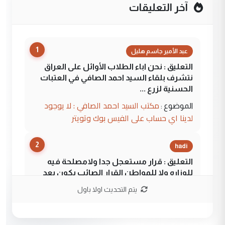
آخر التعليقات
1
عبد الأمير جاسم هليل
التعليق : نحن اباء الطلاب الأوائل على العراق
نتشرف بلقاء السيد احمد الصافي في العتبات
الحسنية لزرع ...
مكتب السيد احمد الصافي : لا يوجود
الموضوع :
لدينا اي حساب على الفيس بوك وتويتر
2
hadi
التعليق : قرار مستعجل جدا ولامصلحة فيه
للوزاره ولا للمواطن القرار الصائب يكون بعد
الاستماع للمدير ومغرفة ...
يتم التحديث اولا باول
وزير الصحة يعفي مدير مستشفى الكرخ
الموضوع :
العام في بغداد