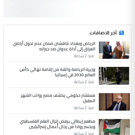
3
سردار
التعليق : واحد من عصابة علي ماما يسقط
جنسية الرافد الثالث للعراق ومن اصول عريقة
ابا فرات ...
آخر الاضافات
الجواهري يرد على صدام حسين سل
الرياض وبغداد تناقشان ضمان عدم تحول أراضي
الموضوع :
العراق إلى أداة عدوان ضد جيرانه
مضجعيك يابن الزنا (نص كامل)
منذ 2 ساعة
4
سردار
وزيرة الرياضة واثقة من إقامة نهائي كأس
العالم 2030 في إسبانيا
التعليق : واحد من عصابة علي ماما يسقط
منذ 2 ساعة
جنسية الرافد الثالث للعراق ومن اصول عريقة
ابا فرات ...
مستشار حكومي يكشف مصير رواتب الشهر
الجواهري يرد على صدام حسين سل
الموضوع :
المقبل
مضجعيك يابن الزنا (نص كامل)
منذ 2 ساعة
مطعم إيطالي يرفض إنزال العلم الفلسطيني
5
حيدر عاشور
ويخسر روادا من رجال أعمال إسرائيليين
التعليق : تحياتي لك استاذ حامدتركان. كلام
منذ 3 ساعة