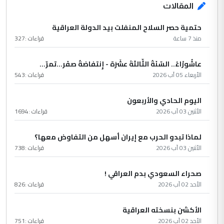
المقالات
حتمية حصر السلاح المنفلت بيد الدولة العراقية
منذ 7 ساعة
قراءات :
327
عاشُورْاءُ.. السّنَةُ الثّالثةَ عشَرَة - إِنتفاضةُ صفَر…تمرّ...
الأربعاء 05 آب 2026
قراءات :
543
اليوم الحادي والأربعون
الأثنين 03 آب 2026
قراءات :
1694
لماذا تبدو الحرب مع إيران أسهل من التفاوض معها؟
الأثنين 03 آب 2026
قراءات :
738
صحراء السعودي بدم العراقي !
الأحد 02 آب 2026
قراءات :
826
الأكشن بنسخته العراقية
الأحد 02 آب 2026
قراءات :
751