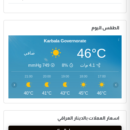
الطقس اليوم
Karbala Governorate
46°C
صافي
4.1 م\ث
8%
749
mmHg
22:00
21:00
20:00
19:00
18:00
17:00
‹
›
39°C
40°C
41°C
43°C
45°C
46°C
اسعار العملات بالدينار العراقي