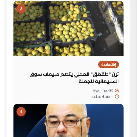
2
إقتصادية
تين "طقطق" المحلي يتصدر مبيعات سوق
السليمانية للجملة
333 مشاهدة
--
منذ 4 ساعة
3