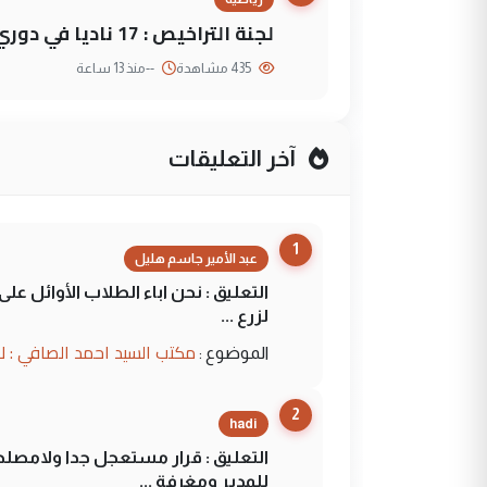
لجنة التراخيص : 17 ناديا في دوري نجوم العراق و3 فرق خارج الضوابط
435 مشاهدة
--
منذ 13 ساعة
آخر التعليقات
1
عبد الأمير جاسم هليل
التعليق : نحن اباء الطلاب الأوائل ع
لزرع ...
مكتب السيد احمد الصافي : ل
الموضوع :
2
hadi
التعليق : قرار مستعجل جدا ولامصلحة
للمدير ومغرفة ...