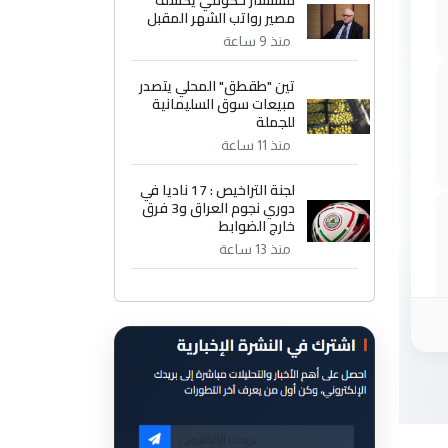
مستشار حكومي يكشف
مصير رواتب الشهر المقبل
منذ 9 ساعة
تين "طقطق" المحلي يتصدر
مبيعات سوق السليمانية
للجملة
منذ 11 ساعة
لجنة التراخيص : 17 ناديا في
دوري نجوم العراق و3 فرق
خارج الضوابط
منذ 13 ساعة