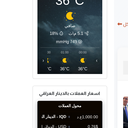
36°C
كل
صافي
5.1 م\ث
18%
mmHg
749
04:00
03:00
02:00
01:00
00:00
‹
›
35°C
35°C
35°C
36°C
36°C
اسعار العملات بالدينار العراقي