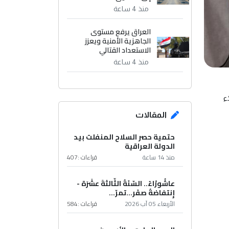
منذ 4 ساعة
العراق يرفع مستوى
الجاهزية الأمنية ويعزز
الاستعداد القتالي
منذ 4 ساعة
ء
المقالات
حتمية حصر السلاح المنفلت بيد
الدولة العراقية
منذ 14 ساعة
قراءات :
407
عاشُورْاءُ.. السّنَةُ الثّالثةَ عشَرَة -
إِنتفاضةُ صفَر…تمرّ...
الأربعاء 05 آب 2026
قراءات :
584