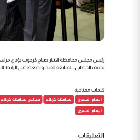
رئيس مجلس محافظة الانبار صباح كرحوت يؤدي مراسيم 
نصيف الخطابي....لمتابعة الفيديو اضغط على الرابط التالي http://goo.gl/MGgp1z وكالة نو
كلمات مفتاحية
الامام الحسين
محافظة كربلاء
مجلس محافظة كربلاء
الإمام الحسين
التعليقات