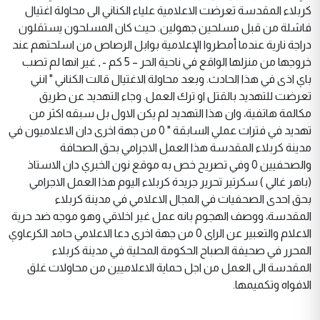
كربلاء المقدسة تعرضت الاعلامية علياء الكناني الى محاولة اغتيال
فاشلة من قبل مسلحين جهولين. حيث كان المسلحون يستقلون
دراجة نارية عندما أمطروا الإعلامية بوابل الرصاص من اسلحتهم عند
خروجها من منزلها الواقع في ناحية الحر – 5 كم - , غير انها لم تصب
باي اذى في هذا الحادث. وبعد محاولة الاغتيال قالت الكناني " انني
تعرضت للتهديد بالقتل او ترك العمل. وجاء التهديد عن طريق
مكالمة هاتفية، وان هذا التهديد لم يكن الاول بل سبقه اكثر من
تهديد في فترات عملي السابقة " 0 من جهة اخرى دان الاعلاميون في
مدينة كربلاء المقدسة هذا العمل الاجرامي بحق الصحافة
والصحفيين 0 وفي تصريح خص به موقع نون الخبري دان الاستاذ
(باهر غالي ) سكرتير تحرير جريدة كربلاء اليوم هذا العمل الاجرامي
بحق احدى الصحفيات في المجال الاعلامي في مدينة كربلاء
المقدسة، ووصف الهجوم بانه عمل غير اخلاقي وهو موجه ضد حرية
الاعلام والتعبير عن الراى 0 من جهة اخرى دعا الاعلامي حامد الكرعاوي
المحرر في صحيفة الصباح الحكومة المحلية في مدينة كربلاء
المقدسة الى العمل من اجل حماية الاعلاميين من محاولات غلق
الافواه وتكميمها.