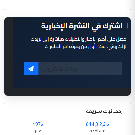
إحصائيات سريعة
4976
644,312,616
مشاهدة
تعليق