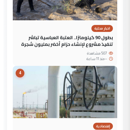
اخبار محلية
بطول 90 كيلومترًا.. العتبة العباسية تباشر
تنفيذ مشروع لإنشاء حزام أخضر بمليون شجرة
507 مشاهدة
--
منذ 11 ساعة
4
إقتصادية