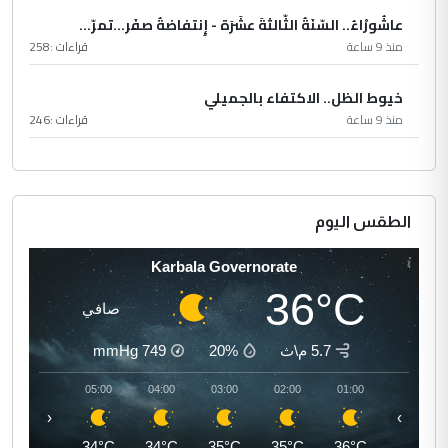
عاشُورْاءُ.. السّنَةُ الثّالثةَ عشَرَة - إِنتفاضةُ صفَر…تمرّ...
منذ 9 ساعة
قراءات :
258
خيوط الظل.. الاكتفاء بالجميلي
منذ 9 ساعة
قراءات :
246
الطقس اليوم
Karbala Governorate
36°C
صافي
5.7 م\ث
20%
749
mmHg
06:00
05:00
04:00
03:00
02:00
01:00
‹
›
33°C
34°C
34°C
35°C
35°C
36°C