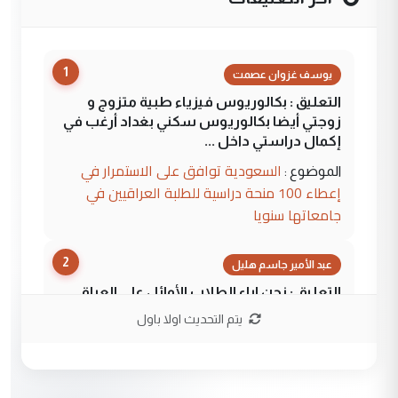
1
يوسف غزوان عصمت
التعليق : بكالوريوس فيزياء طبية متزوج و
زوجتي أيضا بكالوريوس سكني بغداد أرغب في
إكمال دراستي داخل ...
السعودية توافق على الاستمرار في
الموضوع :
إعطاء 100 منحة دراسية للطلبة العراقيين في
جامعاتها سنويا
2
عبد الأمير جاسم هليل
التعليق : نحن اباء الطلاب الأوائل على العراق
نتشرف بلقاء السيد احمد الصافي في العتبات
يتم التحديث اولا باول
الحسنية لزرع ...
مكتب السيد احمد الصافي : لا يوجود
الموضوع :
لدينا اي حساب على الفيس بوك وتويتر