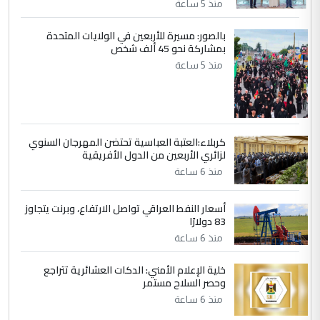
منذ 5 ساعة
جنسية الرافد الثالث للعراق ومن اصول عريقة
ابا فرات ...
بالصور: مسيرة للأربعين في الولايات المتحدة
بمشاركة نحو 45 ألف شخص
الجواهري يرد على صدام حسين سل
الموضوع :
منذ 5 ساعة
مضجعيك يابن الزنا (نص كامل)
كربلاء:العتبة العباسية تحتضن المهرجان السنوي
لزائري الأربعين من الدول الأفريقية
منذ 6 ساعة
أسعار النفط العراقي تواصل الارتفاع، وبرنت يتجاوز
83 دولارًا
منذ 6 ساعة
خلية الإعلام الأمني: الدكات العشائرية تتراجع
وحصر السلاح مستمر
منذ 6 ساعة