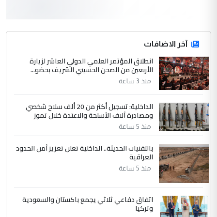
3
hadi
التعليق : قرار مستعجل جدا ولامصلحة فيه
آخر الاضافات
للوزاره ولا للمواطن القرار الصائب يكون بعد
الاستماع للمدير ومغرفة ...
انطلاق المؤتمر العلمي الدولي العاشر لزيارة
الأربعين من الصحن الحسيني الشريف بحضو...
وزير الصحة يعفي مدير مستشفى الكرخ
الموضوع :
العام في بغداد
منذ 3 ساعة
الداخلية: تسجيل أكثر من 20 ألف سلاح شخصي
4
سردار
ومصادرة آلاف الأسلحة والاعتدة خلال تموز
التعليق : واحد من عصابة علي ماما يسقط
منذ 5 ساعة
جنسية الرافد الثالث للعراق ومن اصول عريقة
بالتقنيات الحديثة.. الداخلية تعلن تعزيز أمن الحدود
ابا فرات ...
العراقية
الجواهري يرد على صدام حسين سل
الموضوع :
منذ 5 ساعة
مضجعيك يابن الزنا (نص كامل)
اتفاق دفاعي ثلاثي يجمع باكستان والسعودية
5
سردار
وتركيا
التعليق : واحد من عصابة علي ماما يسقط