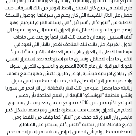
تشريع الابواب للسراق والمهربين الذين وقعوا نهباً للآثار وتهريباً الى
خارج البلاد. في حين كان للاحتلال الحظ الاوفر من تلك السرقات حيث
حصل على الاثار النفيسة التي كان يحلم في سرقتها. ووصول النسخة
الاصلية من "التوراة" الى "اسرائيل" التي ارسلها العراق للترميم, وهو
اوضح صورة لسرقة الاحتلال لاثار العراق الثمينة التي يعود عمرها الى
آلاف السنيين. وبعد ان ذهبت تلك الاثار نهباً ووزعت على متحاف
الدول الغربية, حتى باتت تلك المتاحف تغص بالاثار التي تعود في
موطنها الاصلي الى العراق, تاتي اليوم العصابات الاجرامية "داعش"
لتكمل ما بدأه الاحتلال, وتسرق ما تم استرجاعه بعد استقرار النسبي
للدولة العراقية ابان عام 2008 المنصرم. و الاسلوب التخريبي سواء
كان بايادي امريكية مباشرة , او عن طريق داعش فهو يجتمع بهدف
واحد هو تدمير الارث الحضاري للبلد, حيث اخذ تنظيم داعش يمول
زبانيته مما يحصل عليه من تلك الاثار بالاضافة الى اثار تدمر في سوريا.
وتشير منظمة "اليونسكو" التابعة الى الامم المتحدة بأن خمس
المواقع الأثرية من بين 10 آلاف موقع رسمي معروف على مستوى
العالم في العراق وقعت تحت سيطرة داعش وتم نهبها بشكل كبير,
مايعني بان العراق قد جفف من "الاثار" كما جفف من النفط ومن
جميع مايملك. اذا ان تنظيم "داعش" لم يسيطر على المناطق
النفطية فقط , ولم يأتي لتحقيق اغراض سياسية واستراتيجية تخدم