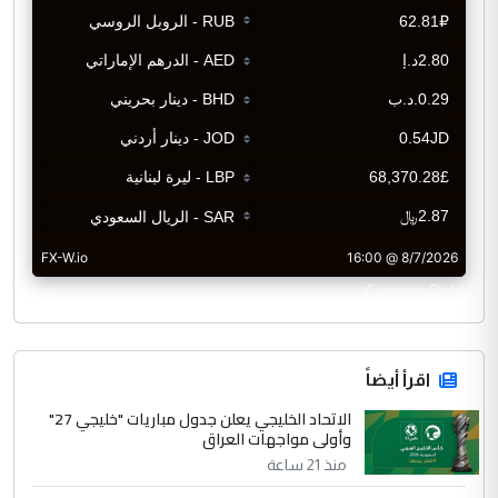
CurrencyRate
اقرأ أيضاً
الاتحاد الخليجي يعلن جدول مباريات "خليجي 27"
وأولى مواجهات العراق
منذ 21 ساعة