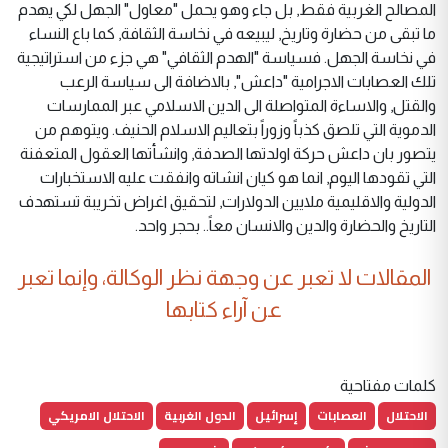
المصالح الغربية فقط, بل جاء وهو يحمل "معاول" الجهل لكي يهدم
ما تبقى من حضارة وتاريخ, ليبيعه في نخاسة الثقافة, كما باع النساء
في نخاسة الجهل. فسياسة "الهدم الثقافي" هي جزء من استراتيجية
تلك العصابات الاجرامية "داعش", بالاضافة الى سياسة الرعب
والقتل, والاساءة المتواصلة الى الدين الاسلامي عبر الممارسات
الدموية التي تلصق كذباً وزوراً بتعاليم الاسلام الحنيف. ويتوهم من
يتصور بان داعش حركة اولدتها الصدفة, وانشأتها العقول المتعفنة
التي تقودها اليوم, انما هو كيان انشاته وانفقت عليه الاستخبارات
الدولية والاقليمية ملايين الدولارات, لتحقيق اغراض تخريبة تستهدف
التاريخ والحضارة والدين والانسان معاً.. بحجر واحد.
المقالات لا تعبر عن وجهة نظر الوكالة، وإنما تعبر
عن آراء كتابها
كلمات مفتاحية
الاحتلال
العصابات
إسرائيل
الدول الغربية
الاحتلال الامريكي