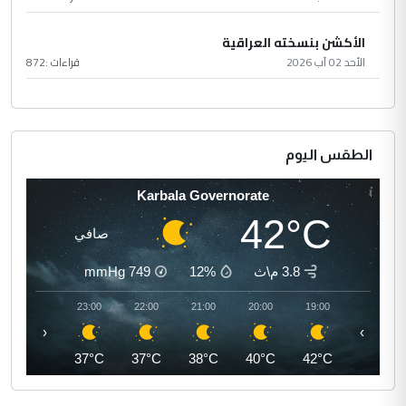
الأكشن بنسخته العراقية
الأحد 02 آب 2026
قراءات :
872
الطقس اليوم
Karbala Governorate
42°C
صافي
3.8 م\ث
12%
749
mmHg
00:00
23:00
22:00
21:00
20:00
19:00
‹
›
36°C
37°C
37°C
38°C
40°C
42°C