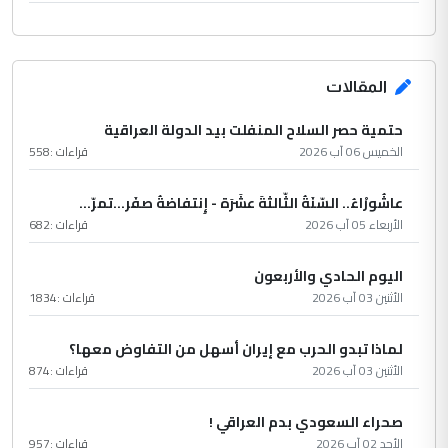
المقالات
حتمية حصر السلاح المنفلت بيد الدولة العراقية
الخميس 06 آب 2026
قراءات :
558
عاشُورْاءُ.. السّنَةُ الثّالثةَ عشَرَة - إِنتفاضةُ صفَر…تمرّ...
الأربعاء 05 آب 2026
قراءات :
682
اليوم الحادي والأربعون
الأثنين 03 آب 2026
قراءات :
1834
لماذا تبدو الحرب مع إيران أسهل من التفاوض معها؟
الأثنين 03 آب 2026
قراءات :
874
صحراء السعودي بدم العراقي !
الأحد 02 آب 2026
قراءات :
957