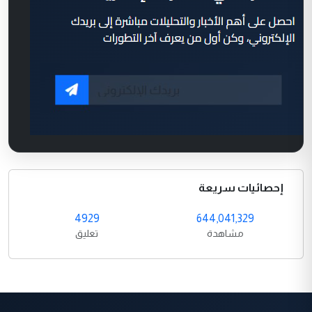
إحصائيات سريعة
4929
644,041,329
مشاهدة
تعليق