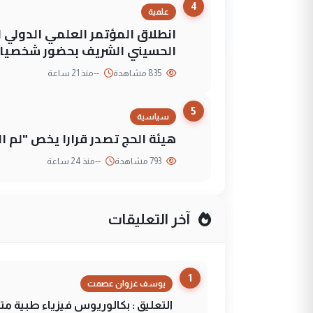
4
علمية
انطلاق المؤتمر العلمي الدولي ا
الحسيني الشريف بحضور شخصيات
835 مشاهدة
--
منذ 21 ساعة
5
سياسية
هيئة الحج تصدر قرارا يخص "لم 
793 مشاهدة
--
منذ 24 ساعة
آخر التعليقات
1
يوسف غزوان عصمت
التعليق : بكالوريوس فيزياء طبية م