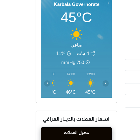
Karbala Governorate
45°C
صافي
4 م\ث
11%
mmHg
750
17:00
16:00
15:00
14:00
13:00
‹
›
45°C
46°C
46°C
46°C
45°C
اسعار العملات بالدينار العراقي