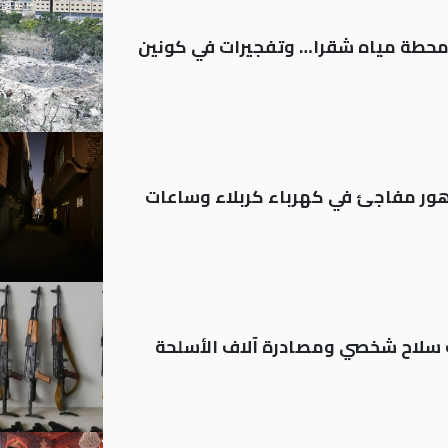
ر محطة مياه شقرا… وتفجيرات في كونين
 تدهور مفاجئ في كهرباء كربلاء وساعات
ة: تسجيل أكثر من 20 ألف سلاح شخصي ومصادرة آلاف الأسلحة