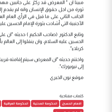
مبينا ان " المعرض قد ركـّز على جانبين مهم
ثورة من اجل حقوق الإنسان وانه لم يقدم إ
الجانب الثاني على ما قيل في الرأي العام ال
الأجنبية التي أشادت بثورة الإمام الحسين علي
وتابع الدكتور (صاحب الحكيم ) حديثه "ان عل
الحسين عليه السلام، وان ينقلوا إلى العالم
كربلاء".
واختتم حديثه "ان المعرض سيتم إقامته قريب
إلى نيويورك".
موقع نون الخبري
كلمات مفتاحية
الامام الحسين
الحكومة المحلية
الحكومة العراقية