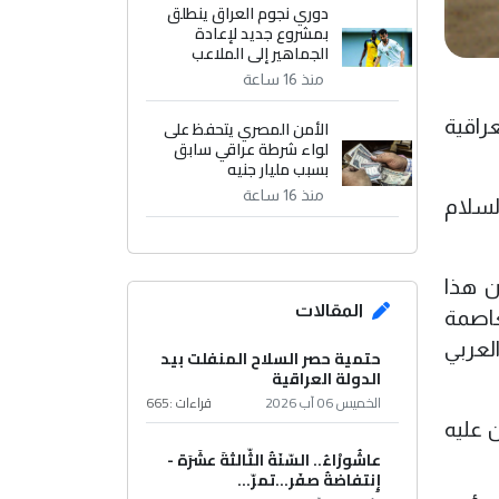
دوري نجوم العراق ينطلق
بمشروع جديد لإعادة
الجماهير إلى الملاعب
منذ 16 ساعة
راقية
الأمن المصري يتحفظ على
لواء شرطة عراقي سابق
بسبب مليار جنيه
منذ 16 ساعة
لسلام
ن هذا
المقالات
عاصمة
لعربي
حتمية حصر السلاح المنفلت بيد
الدولة العراقية
الخميس 06 آب 2026
قراءات :
665
الحسين عليه
عاشُورْاءُ.. السّنَةُ الثّالثةَ عشَرَة -
إِنتفاضةُ صفَر…تمرّ...