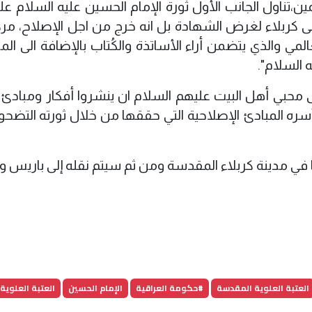
ين،تناول الجانب الأول ثورة الإمام الحسين عليه السلام عل
لى كربلاء لغرض الشهادة بل انه خرج من اجل الإصلاح، مرك
عالمي والذي يتضمن أراء الأساتذة والكُتاب بالإضافة الى ال
ه السلام".
ى محبي أهل البيت عليهم السلام ان ينشروا أفكار ومبادئ ا
 بأسره المبادئ الإصلاحية التي حققها من خلال ثورته التضح
ا في مدينة كربلاء المقدسة ومن ثم سيتم نقله إلى باريس و
العتبة العلوية المقدسة
#حكومة العراقية
الإمام الحسين
العتبة العلوية