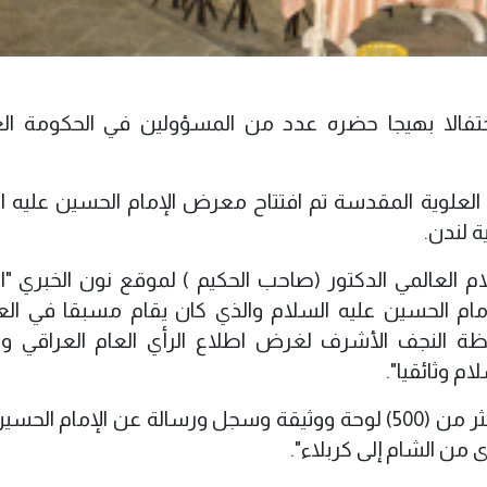
الا بهيجا حضره عدد من المسؤولين في الحكومة الع
العلوية المقدسة تم افتتاح معرض الإمام الحسين عليه ا
ة لندن.
العالمي الدكتور (صاحب الحكيم ) لموقع نون الخبري "ا
إمام الحسين عليه السلام والذي كان يقام مسبقا في ال
حافظة النجف الأشرف لغرض اطلاع الرأي العام العراقي وا
م وثائقيا".
وأضاف ( الحكيم) "ان المعرض يحتوي على أكثر من (500) لوحة ووثيقة وسجل ورسالة عن الإمام 
من الشام إلى كربلاء".