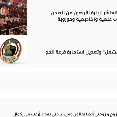
لعاشر لزيارة الأربعين من الصحن
 علمية واكاديمية وحوزوية
الشمل" وتعديل استمارة قرعة الحج
تزوج و زوجتي أيضا بكالوريوس سكني بغداد أرغب في إكمال