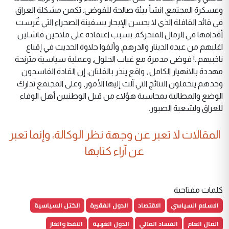
وعسكرة المجتمع, انشأ بيئة صالحة للفوضى. تكمن مشكلة العراق
في قائد القافلة الذي لا يحسن الإبحار بسفينة الصحراء التي غٌرست
أقدامها في الرمال المتحركة, بسبب اعتماده على ملاحين فاشلين
اغلبهم من عبده الدينار والدرهم, وألفوا حلاوة الحديث في إقناع
ناخبيهم..! فوضى مدمرة مع غياب الحلول, وعملية سياسية مترنحة
مهددة بالانهيار الكامل , واقع ينذر بالفلتان, إن القادة الفاسدون
وحدهم يتحملون النتائج التي آلت إليها الأمور, وعلى المجتمع تدارك
الوضع والمطالبة بمحاسبة هؤلاء من قبل الوطنيين أهل الوفاء
للعراق ولشعبة الصبور.
المقالات لا تعبر عن وجهة نظر الوكالة، وإنما تعبر
عن آراء كتابها
كلمات مفتاحية
الاسلام السياسي
الاقتصاد
الدول الفقيرة
الكتل السياسية
المال العام
الفساد المالي
الدول الغربية
النفط والغاز