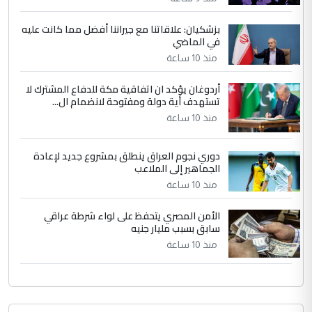
جنسية الرافد الثالث للعراق ومن اصول عريقة
ابا فرات ...
بزشكيان: علاقاتنا مع جيراننا أفضل مما كانت عليه
في الماضي
الجواهري يرد على صدام حسين سل
الموضوع :
مضجعيك يابن الزنا (نص كامل)
منذ 10 ساعة
أردوغان يؤكد ان اتفاقية مكة للدفاع المشترك لا
تستهدف أية دولة ومفتوحة لانضمام ال...
منذ 10 ساعة
دوري نجوم العراق ينطلق بمشروع جديد لإعادة
الجماهير إلى الملاعب
منذ 10 ساعة
الأمن المصري يتحفظ على لواء شرطة عراقي
سابق بسبب مليار جنيه
منذ 10 ساعة