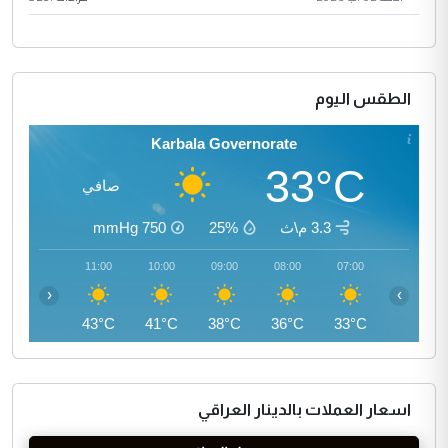
الطقس اليوم
Karbala Governorate
33°C
صافي
3.3 م\ث
25%
750
mmHg
12:00
11:00
10:00
09:00
08:00
07:00
‹
›
44°C
43°C
41°C
38°C
36°C
33°C
اسعار العملات بالدينار العراقي