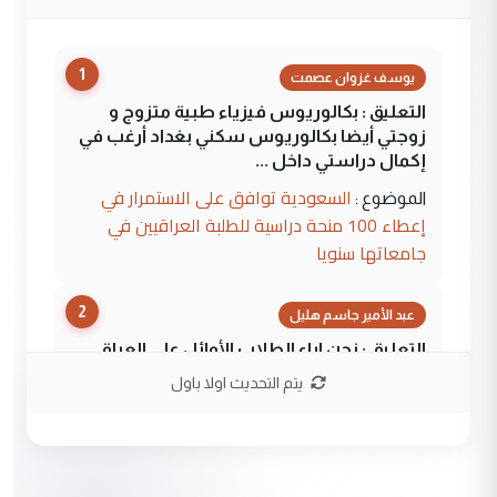
1
يوسف غزوان عصمت
التعليق : بكالوريوس فيزياء طبية متزوج و
زوجتي أيضا بكالوريوس سكني بغداد أرغب في
إكمال دراستي داخل ...
السعودية توافق على الاستمرار في
الموضوع :
إعطاء 100 منحة دراسية للطلبة العراقيين في
جامعاتها سنويا
2
عبد الأمير جاسم هليل
التعليق : نحن اباء الطلاب الأوائل على العراق
نتشرف بلقاء السيد احمد الصافي في العتبات
يتم التحديث اولا باول
الحسنية لزرع ...
مكتب السيد احمد الصافي : لا يوجود
الموضوع :
لدينا اي حساب على الفيس بوك وتويتر