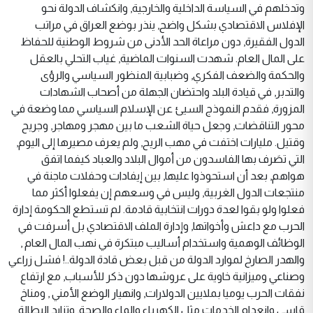
وتدخلهم في السياسة الداخلية والخارجية, وانكشاف الدولة نحو
الإفلاس الاقتصادي بشكل واضح, ينذر بوضع العراق في مراتب
الدول الفقيرة, دون مراعاة الحد الأدنى من شروط الوطنية للحفاظ
على المال العام. شهدت السنوات الماضية, غياب التحلي بالعقل
والحكمة والضعف الفكري, وضبابية المنظور السياسي والرؤى
والتدبر, في قيادة البلد واحتضان الجهلة من أصحاب الشهادات
المزورة, فقدم النموذج السيئ عن الإسلام السياسي مما وضعة في
محور التناقضات, وجعل حياة الشعب ما بين مهجر ومهاجر, وجريح
وقتيل. مليارات اختفت في مهب الريح, ولم يعرف مصيرها إلى اليوم,
التي تصَرف بها الفاسدون من أموال البلاد والعباد كيفما اتفق
هواهم, بعد أن استحوذوا عليها, بين إيفادات وحفلات ماجنة في
منتجعات الدول الغربية, وليس في وسعهم إن يفعلوا أكثر مما
فعلوا ولو بقوا لعدة دورات انتخابية قادمة. لم تستطع الحكومة إدارة
الحرب مع داعش وأخواتها, وإدارة الملف الاقتصادي بل أسرفت في
الوظائف الوهمية واستخدام أساليب مبتكرة في نهب المال العام ,
والهدر الصارخ لموارد الدولة من قبل بعض قادة الدولة..! فشل زراعي
وصناعي وميزانية خاوية على عروشها دون ذكر للأسباب, مع ارتفاع
نفقات الحرب يوميا بملايين الدولارات, وانهيار الوضع الأمني , ومناخ
قاسي وانعدام الخدمات مثل الكهرباء والماء والصحة, وتزايد البطالة