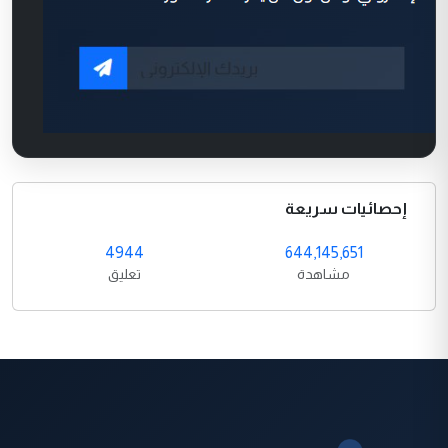
إحصائيات سريعة
4944
644,145,651
مشاهدة
تعليق