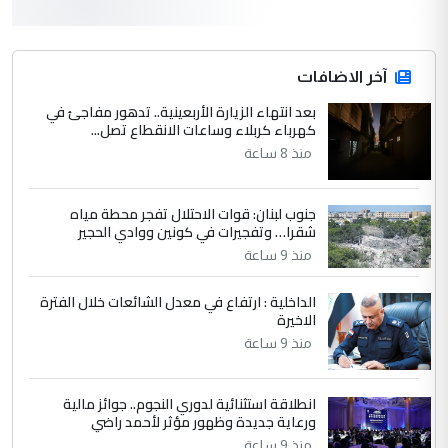
3
hadi
التعليق : قرار مستعجل جدا ولامصلحة فيه
آخر الاضافات
للوزاره ولا للمواطن القرار الصائب يكون بعد
الاستماع للمدير ومغرفة ...
بعد انتهاء الزيارة الأربعينية.. تدهور مفاجئ في
كهرباء كربلاء وساعات الانقطاع تصل...
وزير الصحة يعفي مدير مستشفى الكرخ
الموضوع :
العام في بغداد
منذ 8 ساعة
جنوب لبنان: قوات الاحتلال تفجر محطة مياه
4
سردار
شقرا… وتفجيرات في كونين ووادي الحجير
التعليق : واحد من عصابة علي ماما يسقط
منذ 9 ساعة
جنسية الرافد الثالث للعراق ومن اصول عريقة
ابا فرات ...
الداخلية : ارتفاع في معدل الشائعات خلال الفترة
الاخيرة
الجواهري يرد على صدام حسين سل
الموضوع :
مضجعيك يابن الزنا (نص كامل)
منذ 9 ساعة
انطلاقة استثنائية لدوري النجوم.. جوائز مالية
5
سردار
ورعاية جديدة وظهور مؤثر لأحمد راضي
التعليق : واحد من عصابة علي ماما يسقط
منذ 9 ساعة