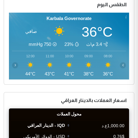
الطقس اليوم
Karbala Governorate
36°C
صافي
3.4 م\ث
23%
750
mmHg
13:00
12:00
11:00
10:00
09:00
08:00
‹
›
45°C
44°C
43°C
41°C
38°C
36°C
اسعار العملات بالدينار العراقي