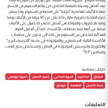
يعد أفضل وسيلة طبيعية للتخلص من تراكم السموم في الجسم،
فهذه الألياف لها قدرة "خارقة" على امتصاص السموم، ولذا ينصح
خبراء التغذية بضرورة تناول ما لا يقل عن 60 غراما من الألياف يوميا.
وتعد الخضروات والفواكه هي أفضل مصدر للحصول على الألياف،
فضلا عن أنها غنية بمضادات الأكسدة، علما أن أفضل المواد
الغذائية للتخلص من السموم هي تلك التي تحتوي على مضادات
الأكسدة التالية: السيليمارين والموجودة في عشبة "الحرشف البري"
والكلوريلا وكيرسيتين الموجودة في البصل، ومستخلص بذور العنب.
وفيتامين "D3".
كلمات مفتاحية
الارهاق
البكتيريا
الجهاز المناعي
جسم الانسان
الجهاز الهضمي
صحة الانسان
الاطعمة
الإرهاق
التعليقات