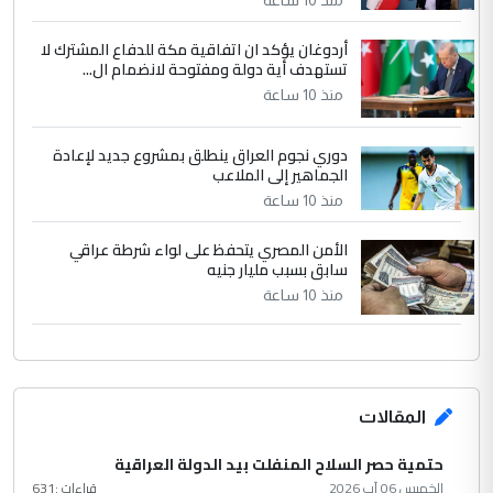
مضجعيك يابن الزنا (نص كامل)
أردوغان يؤكد ان اتفاقية مكة للدفاع المشترك لا
تستهدف أية دولة ومفتوحة لانضمام ال...
منذ 10 ساعة
دوري نجوم العراق ينطلق بمشروع جديد لإعادة
الجماهير إلى الملاعب
منذ 10 ساعة
الأمن المصري يتحفظ على لواء شرطة عراقي
سابق بسبب مليار جنيه
منذ 10 ساعة
المقالات
حتمية حصر السلاح المنفلت بيد الدولة العراقية
الخميس 06 آب 2026
قراءات :
631