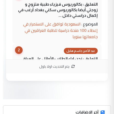
التعليق : بكالوريوس فيزياء طبية متزوج و
زوجتي أيضا بكالوريوس سكني بغداد أرغب في
إكمال دراستي داخل ...
السعودية توافق على الاستمرار في
الموضوع :
إعطاء 100 منحة دراسية للطلبة العراقيين في
جامعاتها سنويا
2
عبد الأمير جاسم هليل
التعليق : نحن اباء الطلاب الأوائل على العراق
نتشرف بلقاء السيد احمد الصافي في العتبات
يتم التحديث اولا باول
الحسنية لزرع ...
مكتب السيد احمد الصافي : لا يوجود
الموضوع :
لدينا اي حساب على الفيس بوك وتويتر
3
hadi
التعليق : قرار مستعجل جدا ولامصلحة فيه
آخر الاضافات
للوزاره ولا للمواطن القرار الصائب يكون بعد