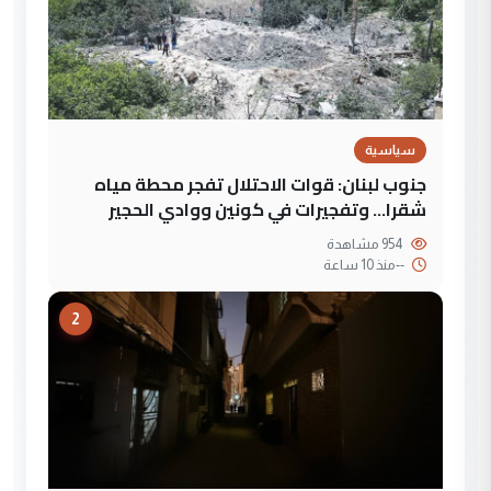
سياسية
جنوب لبنان: قوات الاحتلال تفجر محطة مياه
شقرا… وتفجيرات في كونين ووادي الحجير
954 مشاهدة
--
منذ 10 ساعة
2