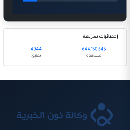
إحصائيات سريعة
4944
644,150,645
مشاهدة
تعليق