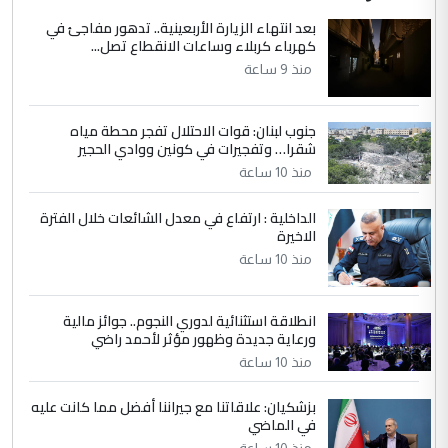
الاستماع للمدير ومغرفة ...
بعد انتهاء الزيارة الأربعينية.. تدهور مفاجئ في
كهرباء كربلاء وساعات الانقطاع تصل...
وزير الصحة يعفي مدير مستشفى الكرخ
الموضوع :
العام في بغداد
منذ 9 ساعة
جنوب لبنان: قوات الاحتلال تفجر محطة مياه
4
سردار
شقرا… وتفجيرات في كونين ووادي الحجير
التعليق : واحد من عصابة علي ماما يسقط
منذ 10 ساعة
جنسية الرافد الثالث للعراق ومن اصول عريقة
ابا فرات ...
الداخلية : ارتفاع في معدل الشائعات خلال الفترة
الاخيرة
الجواهري يرد على صدام حسين سل
الموضوع :
مضجعيك يابن الزنا (نص كامل)
منذ 10 ساعة
انطلاقة استثنائية لدوري النجوم.. جوائز مالية
5
سردار
ورعاية جديدة وظهور مؤثر لأحمد راضي
التعليق : واحد من عصابة علي ماما يسقط
منذ 10 ساعة
جنسية الرافد الثالث للعراق ومن اصول عريقة
ابا فرات ...
بزشكيان: علاقاتنا مع جيراننا أفضل مما كانت عليه
في الماضي
الجواهري يرد على صدام حسين سل
الموضوع :
منذ 10 ساعة