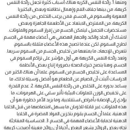
ومنها: 1. رائحة النفس الكريه هناك أسباب كثيرة تجعل رائحة النفس
كريهة، من بينها جفاف الفم وإهمال نظافته وبعض البكتيريا
المعوية والسموم في الجسم، فمن يرغب التخلص من رائحة النفس
الكريهة، من المفترض الابتعاد عن الأطعمة الجاهزة وبعض
مستحضرات التجميل، ليتمكن الجسم من إفراز السموم والملوثات.
لاشك أن الجلد والكبد والجهاز الهضمي هي أعضاء مهمة في الجسم
لطرح السموم، لكن عندما تصبح هذه الأعضاء مثقلة بالسموم،
تتعرض للإجهاد، ما يمنعها من تخليص الجسم من السموم سريعا.
وتعد رائحة النفس الكريهة هي أول مؤشر على تراكم السموم في
الجسم، وهنا ينصح خبراء الصحة بضرورة إتباع بعض الأنظمة
المساعدة على تخليص الجسم من السموم، علما أن هناك الكثير من
الدراسات أثبتت أن الصيام عن الطعام هو أفضل وسيلة لذلك، ما
يساعد بدوره على التخلص من رائحة النفس الكريهة. 2. عدم القدرة
على تخفيض الوزن للملوثات البيئية تأثير سلبي على الهرمونات، ما
يؤدي إلى الإصابة بأمراض استقلابية، وما يزيد الأمر خطورة هو أن
هذه الملوثات غير قابلة للذوبان ما يسهل امتصاصها من قبل الخلايا
الدهنية، علما أن الجسم يقوم بتخزين المواد المضرة في الخلايا
الدهنية لحماية الأعضاء المهمة في الجسم. 3. الحساسية المفاجئة
تجاه بعض الروائح يشعر البعض أحيانا أن روائح معينة أصبحت كريهة