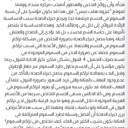
فجأة، وأن روائح التدخين والعطور أصبحت مركزة بشدة، ووفقا
لموقع "غيزوندهايت تيبس"، فإن هذا قد يكون مؤشرا على أن نسبة
السموم في الجسم مرتفعة جدا، ويرجع خبراء الصحة سبب الحساسية
الزائدة للروائح، إلى خلل في وظائف الكبد. وهذه الحساسية لا يقتصر
تأثيرها على حاسة الشم فحسب، بل قد تؤدي إلى الصداع والغثيان
أحيانا، وهنا ينصح خبراء الصحة بضرورة التخلص من مشكلة تراكم
السموم في الجسم والابتعاد عن تناول الأغذية التي تسبب تراكم
السموم، فضلا عن ضرورة الحذر من السموم الموجودة في
مستحضرات التجميل. 4. التبول بشكل متكرر تكرار الحاجة للتبول، ربما
يكون مؤشرا على أن الجسم يحاول طرد السموم عبر جهاز الإطراح،
وقبل البدء بمعالجة تراكم السموم، ينصح خبراء الصحة بالتأكد من
عدم وجود التهاب بالمثانة والتي تزيد الشعور بضرورة التبول، علما أن
التهاب المثانة، قد يكون سببه فيروسي أو يعود لتراكم السموم في
الجسم، وفي كلا الحالتين يسعى الجسم للتخلص سريعا من الأجسام
الغريبة الموجودة داخل الجسم، وهو ما يزيد الرغبة بالتبول لدى تراكم
البول في المثانة ولو بكميات قليلة. ومهما كان سبب هذه الأعراض،
يرى خبراء الصحة أن أفضل وسيلة لطرد السموم المتراكمة في
المثانة يكون بشرب الكثير من الماء. كيف نتخلص من تراكم السموم؟
ووفقا لموقع "غيرزوندهايت هويته" فإن الإكثار من تناول الألياف،