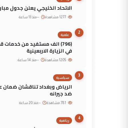
الاتحاد الخليجي يعلن جدول مباريات "خليجي 27" وأ
1277 مشاهدة
--
منذ 13 ساعة
2
علمية
(796) الف مستفيد من خدمات 
في الزيارة الاربعينية
1205 مشاهدة
--
منذ 14 ساعة
3
سياسية
الرياض وبغداد تناقشان ضمان عد
ضد جيرانه
781 مشاهدة
--
منذ 20 ساعة
4
رياضية