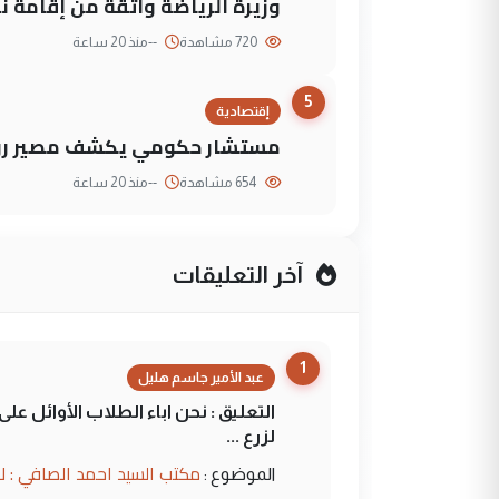
وزيرة الرياضة واثقة من إقامة نهائي كأس 
720 مشاهدة
--
منذ 20 ساعة
5
إقتصادية
مستشار حكومي يكشف مصير روا
654 مشاهدة
--
منذ 20 ساعة
آخر التعليقات
1
عبد الأمير جاسم هليل
التعليق : نحن اباء الطلاب الأوائل ع
لزرع ...
مكتب السيد احمد الصافي : ل
الموضوع :