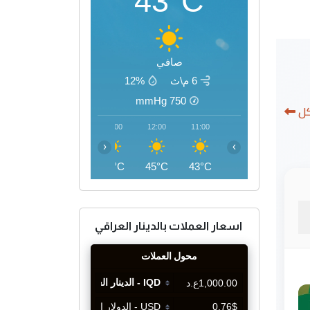
43°C
صافي
6 م\ث
12%
mmHg
750
كل
15:00
14:00
13:00
12:00
11:00
‹
›
46°C
46°C
46°C
45°C
43°C
اسعار العملات بالدينار العراقي