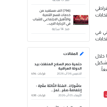
قراطي
(796) الف مستفيد من
خدمات قسم التنمية
خابات
والتأهيل الاجتماعي للشباب
في الزيارة الارب...
منذ 14 ساعة
ني في
خابات
المقالات
 خلال
تشكيل
حتمية حصر السلاح المنفلت بيد
الدولة العراقية
اً.
الخميس 06 آب 2026
قراءات :
494
عاشُورْاءُ.. السّنَةُ الثّالثةَ عشَرَة -
إِنتفاضةُ صفَر…تمرّ...
ن
الأربعاء 05 آب 2026
قراءات :
638