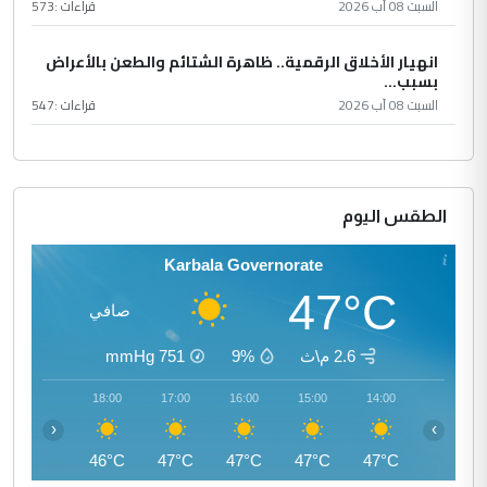
السبت 08 آب 2026
قراءات :
573
انهيار الأخلاق الرقمية.. ظاهرة الشتائم والطعن بالأعراض
بسبب...
السبت 08 آب 2026
قراءات :
547
الطقس اليوم
Karbala Governorate
47°C
صافي
2.6 م\ث
9%
751
mmHg
19:00
18:00
17:00
16:00
15:00
14:00
‹
›
44°C
46°C
47°C
47°C
47°C
47°C