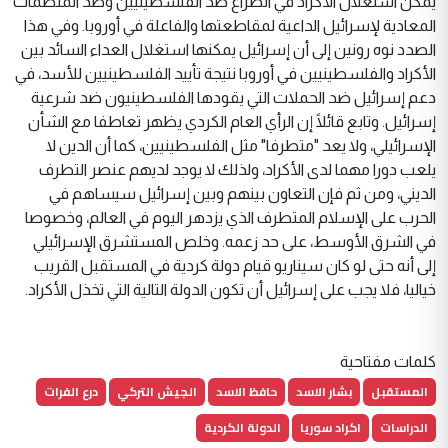
يمكن استغلال الأكراد في الصراع ضد الفلسطينيين وضد المنظمات
المعادية لإسرائيل الداعية لمقاطعتها والفاعلة في أوروبا. وفي هذا
الصدد نوه رونين إلى أن إسرائيل يمكنها استغلال العداء السائد بين
الأكراد والفلسطينيين في أوروبا نتيجة تأييد الفلسطينيين للأسد، في
دعم إسرائيل ضد الحملات التي يقودها الفلسطينيون ضد شرعية
إسرائيل. وتابع قائلًا إن الرأي العام الكردي يظهر تعاطفا مع الشأن
الإسرائيلي، ولا يعد "متطرفا" مثل الفلسطينيين، كما أن الدين لا
يلعب دورا مهما لدى الأكراد، ولذلك لا يوجد لديهم عنصر التطرف
الديني، ومن ثم فإن التعاون بينهم وبين إسرائيل سيساهم في
الحرب على الإسلام المتطرف الذي يزدهر اليوم في العالم، وخصوصا
في الشرق الأوسط، على حد زعمه. وخلص المستشرق الإسرائيلي
إلى أنه حتى لو كان سيناريو قيام دولة كردية في المستقبل القريب
خياليا، فلا يجب على إسرائيل أن تكون الدولة التالية التي تخذل الأكراد.
كلمات مفتاحية
المستقبل
بشار الاسد
حافظ الاسد
الجيش التركي
درع الفرات
الدراسات
اكراد سوريا
الدولة الكردية