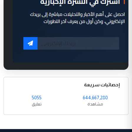
إحصائيات سريعة
5055
644,667,280
مشاهدة
تعليق