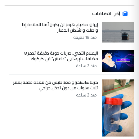
4
آخر الاضافات
صلاح مهدي حسن
إيران: مضيق هرمز لن يكون آمنا للملاحة إذا
التعليق : صلاح مهدي حسن ...
واصلت واشنطن الحصار
هيئة الحج تصدر قرارا يخص "لم الشمل"
الموضوع :
منذ 18 دقيقة
وتعديل استمارة قرعة الحج
الإعلام الأمني: ضربات جوية دقيقة تدمر 8
مضافات لإرهابي "داعش" في كركوك
5
صلاح مهدي حسن
منذ 2 ساعة
التعليق : صلاح مهدي حسن ...
هيئة الحج تصدر قرارا يخص "لم الشمل"
الموضوع :
كربلاء:استخراج مغناطيس من معدة طفلة بعمر
وتعديل استمارة قرعة الحج
ثلاث سنوات من دون تدخل جراحي
منذ 2 ساعة