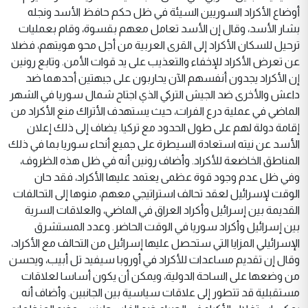
أوضاع الأكراد السوريين السيئة في ظل حكم حافظ الأسد ونجله
بشار الأسد، وقال إن الأسد تعامل معهم بقسوة، وقام بعمليات
ترحيل للسكان الأكراد إلى القرى العربية من أجل محو هويتهم، فضلا
عن تعرض الأكراد للإخفاء والتعذيب على يد قوات الأمن. وتابع رونين
إن الأكراد يجدون أنفسهم الآن يحاربون على جبهتين أحدهما ضد
داعش والأخرى ضد الجيش التركي الذي اجتاح شمال سوريا في الشهر
الماضي في عملية درع الفرات، حيث يستهدف الأتراك منع الأكراد من
إقامة دولة لهم على طول الحدود مع تركيا. يضاف إلى ذلك إعلان
الأسد عن نيته استعادة السيطرة على جميع أنحاء سوريا بما في ذلك
المناطق الخاضعة للأكراد. وأضاف رونين أنه في ظل هذه الظروف،
وفي ظل عدم وجود قوة عظمى يعتمد عليها الأكراد، فقد حان
الوقت لإسرائيل لعقد تحالف استراتيجي معهم، منوها إلى التحالفات
القديمة بين إسرائيل وأكراد العراق في الماضي، والعلاقات السرية
بين إسرائيل وأكراد سوريا في الوقت الحاضر. وعدد المستشرق
الإسرائيلي المزايا التي ستحصل عليها إسرائيل من التحالف مع الأكراد،
وقال إن تقديم مساعدات للأكراد في أوروبا سيفيد تل أبيب، ويحسن
من وضعها على الساحة الدولية، ويمكن أن يكون أساسا لعلاقات
مستقبلية قد تتطور إلى علاقات سياسية بين الجانبين. وأضاف أنه