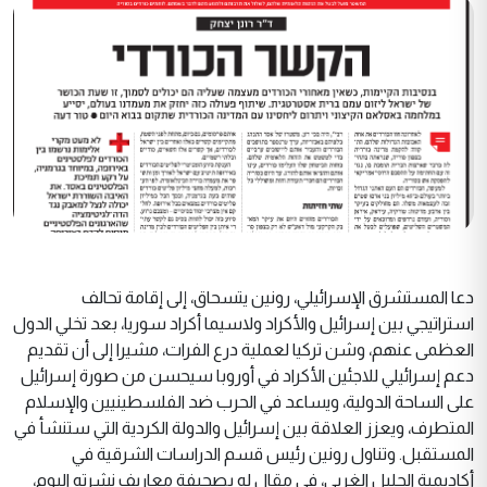
دعا المستشرق الإسرائيلي، رونين يتسحاق، إلى إقامة تحالف
استراتيجي بين إسرائيل والأكراد ولاسيما أكراد سوريا، بعد تخلي الدول
العظمى عنهم، وشن تركيا لعملية درع الفرات، مشيرا إلى أن تقديم
دعم إسرائيلي للاجئين الأكراد في أوروبا سيحسن من صورة إسرائيل
على الساحة الدولية، ويساعد في الحرب ضد الفلسطينيين والإسلام
المتطرف، ويعزز العلاقة بين إسرائيل والدولة الكردية التي ستنشأ في
المستقبل. وتناول رونين رئيس قسم الدراسات الشرقية في
أكاديمية الجليل الغربي، في مقال له بصحيفة معاريف نشرته اليوم،