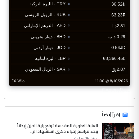
CurrencyRate
اقرأ أيضاً
العتبة العلوية المقدسة ترفع راية الحزن إيذاناً
ببدء مراسم إحياء ذكرى استشهاد الر...
منذ 16 ساعة