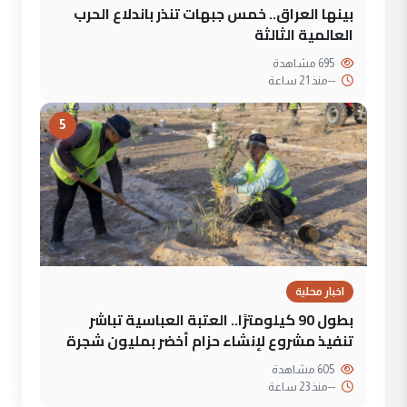
بينها العراق.. خمس جبهات تنذر باندلاع الحرب
العالمية الثالثة
695 مشاهدة
--
منذ 21 ساعة
5
اخبار محلية
بطول 90 كيلومترًا.. العتبة العباسية تباشر
تنفيذ مشروع لإنشاء حزام أخضر بمليون شجرة
605 مشاهدة
--
منذ 23 ساعة