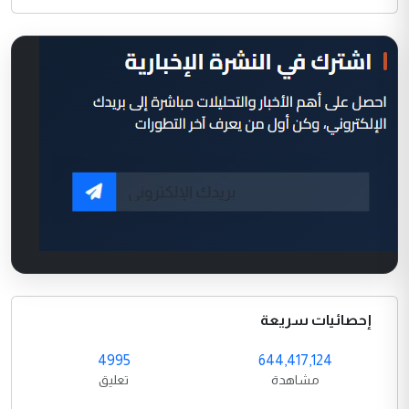
إحصائيات سريعة
4995
644,417,124
مشاهدة
تعليق