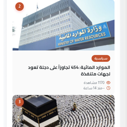
2
سياسية
الموارد المائية: 454 تجاوزاً على دجلة تعود
لجهات متنفذة
1170 مشاهدة
--
منذ 14 ساعة
3