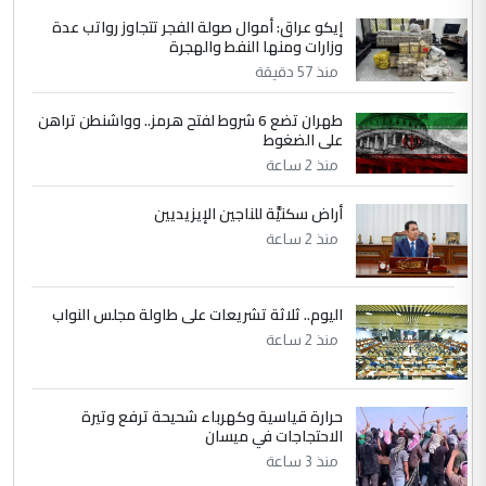
نتشرف بلقاء السيد احمد الصافي في العتبات
إيكو عراق: أموال صولة الفجر تتجاوز رواتب عدة
وزارات ومنها النفط والهجرة
الحسنية لزرع ...
منذ 57 دقيقة
مكتب السيد احمد الصافي : لا يوجود
الموضوع :
لدينا اي حساب على الفيس بوك وتويتر
طهران تضع 6 شروط لفتح هرمز.. وواشنطن تراهن
على الضغوط
منذ 2 ساعة
أراض سكنيَّة للناجين الإيزيديين
منذ 2 ساعة
اليوم.. ثلاثة تشريعات على طاولة مجلس النواب
منذ 2 ساعة
حرارة قياسية وكهرباء شحيحة ترفع وتيرة
الاحتجاجات في ميسان
منذ 3 ساعة