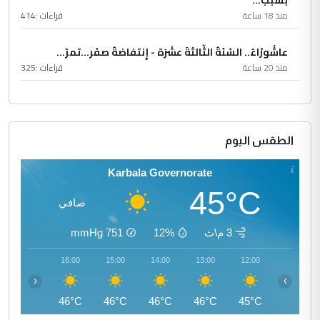
منذ 18 ساعة
قراءات :
414
عاشُورْاءُ.. السّنَةُ الثّالثةَ عشَرَة - إِنتفاضةُ صفَر…تمرّ...
منذ 20 ساعة
قراءات :
325
الطقس اليوم
Karbala Governorate
45°C
صافي
3 م\ث
12%
751
mmHg
17:00
16:00
15:00
14:00
13:00
12:00
‹
›
46°C
46°C
46°C
46°C
46°C
45°C