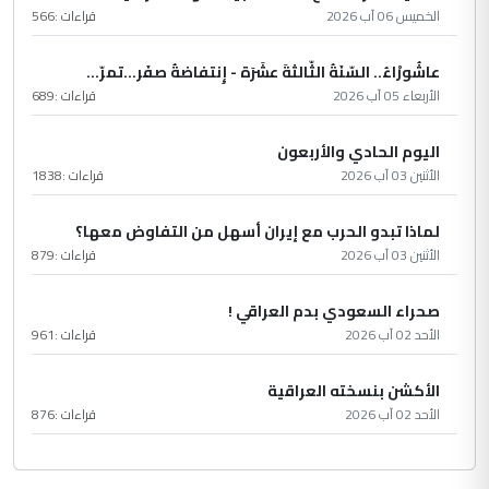
الخميس 06 آب 2026
قراءات :
566
عاشُورْاءُ.. السّنَةُ الثّالثةَ عشَرَة - إِنتفاضةُ صفَر…تمرّ...
الأربعاء 05 آب 2026
قراءات :
689
اليوم الحادي والأربعون
الأثنين 03 آب 2026
قراءات :
1838
لماذا تبدو الحرب مع إيران أسهل من التفاوض معها؟
الأثنين 03 آب 2026
قراءات :
879
صحراء السعودي بدم العراقي !
الأحد 02 آب 2026
قراءات :
961
الأكشن بنسخته العراقية
الأحد 02 آب 2026
قراءات :
876