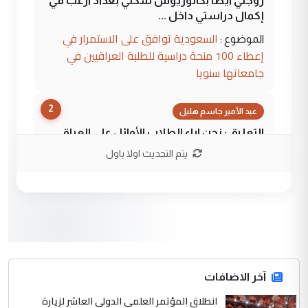
زوجتي أيضا بكالوريوس سكني بغداد أرغب في
إكمال دراستي داخل ...
السعودية توافق على الاستمرار في
الموضوع :
إعطاء 100 منحة دراسية للطلبة العراقيين في
جامعاتها سنويا
2
عبد الأمير جاسم هليل
التعليق : نحن اباء الطلاب الأوائل على العراق
نتشرف بلقاء السيد احمد الصافي في العتبات
يتم التحديث اولا باول
الحسنية لزرع ...
مكتب السيد احمد الصافي : لا يوجود
الموضوع :
لدينا اي حساب على الفيس بوك وتويتر
3
hadi
التعليق : قرار مستعجل جدا ولامصلحة فيه
آخر الاضافات
للوزاره ولا للمواطن القرار الصائب يكون بعد
الاستماع للمدير ومغرفة ...
انطلاق المؤتمر العلمي الدولي العاشر لزيارة