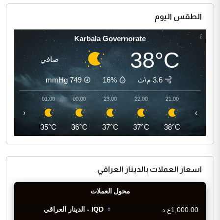
الطقس اليوم
Karbala Governorate
38°C
صافي
3.6 م\ث
16%
749
mmHg
02:00
01:00
00:00
23:00
22:00
21:00
‹
›
34°C
35°C
36°C
37°C
37°C
38°C
اسعار العملات بالدينار العراقي