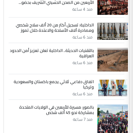
الأربعين من الصحن الحسيني الشريف بحضو...
وزير الصحة يعفي مدير مستشفى الكرخ
الموضوع :
العام في بغداد
منذ 4 ساعة
الداخلية: تسجيل أكثر من 20 ألف سلاح شخصي
4
سردار
ومصادرة آلاف الأسلحة والاعتدة خلال تموز
التعليق : واحد من عصابة علي ماما يسقط
منذ 6 ساعة
جنسية الرافد الثالث للعراق ومن اصول عريقة
بالتقنيات الحديثة.. الداخلية تعلن تعزيز أمن الحدود
ابا فرات ...
العراقية
الجواهري يرد على صدام حسين سل
الموضوع :
منذ 6 ساعة
مضجعيك يابن الزنا (نص كامل)
اتفاق دفاعي ثلاثي يجمع باكستان والسعودية
5
سردار
وتركيا
التعليق : واحد من عصابة علي ماما يسقط
منذ 6 ساعة
جنسية الرافد الثالث للعراق ومن اصول عريقة
ابا فرات ...
بالصور: مسيرة للأربعين في الولايات المتحدة
بمشاركة نحو 45 ألف شخص
الجواهري يرد على صدام حسين سل
الموضوع :
منذ 7 ساعة
مضجعيك يابن الزنا (نص كامل)