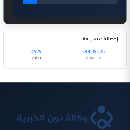
إحصائيات سريعة
4929
644,052,312
مشاهدة
تعليق