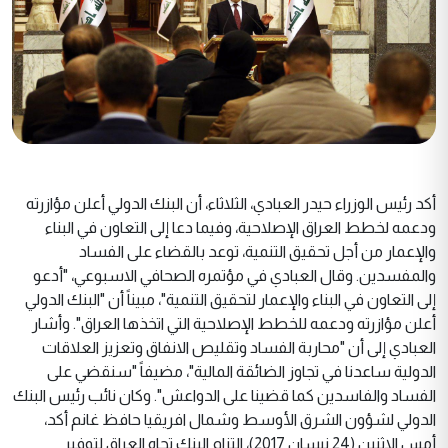
أكد رئيس الوزراء حيدر العبادي، الثلاثاء، أن البنك الدولي أعلن مؤازرته
ودعمه لخطط العراق الإصلاحية، وفيما دعا إلى التعاون في البناء
والإعمار من أجل تحقيق التنمية، توعد بالقضاء على الفساد
والمفسدين. وقال العبادي في مؤتمره الصحافي الاسبوعي، "أدعو
إلى التعاون في البناء والإعمار لتحقيق التنمية"، مبيناً أن "البنك الدولي
أعلن مؤازرته ودعمه للخطط الإصلاحية التي اتخذها العراق". وأشار
العبادي إلى أن "محاربة الفساد وتقليص الانفاق وتعزيز العلاقات
الدولية ساعدنا في تجاوز الضائقة المالية"، مضيفاً "سنقضي على
الفساد والفاسدين كما قضينا على الدواعش". وكان نائب رئيس البنك
الدولي لشؤون الشرق الأوسط وشمال افريقيا حافظ غانم أكد،
أمس الاثنين (24 نيسان 2017)، التزام البنك تجاه العراق لتوفير