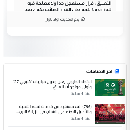
التعليق : قرار مستعجل جدا ولامصلحة فيه
للوزاره ولا للمواطن القرار الصائب يكون بعد
الاستماع للمدير ومغرفة ...
يتم التحديث اولا باول
وزير الصحة يعفي مدير مستشفى الكرخ
الموضوع :
العام في بغداد
3
سردار
التعليق : واحد من عصابة علي ماما يسقط
جنسية الرافد الثالث للعراق ومن اصول عريقة
ابا فرات ...
آخر الاضافات
الجواهري يرد على صدام حسين سل
الاتحاد الخليجي يعلن جدول مباريات "خليجي 27"
الموضوع :
وأولى مواجهات العراق
مضجعيك يابن الزنا (نص كامل)
منذ 4 ساعة
4
سردار
(796) الف مستفيد من خدمات قسم التنمية
والتأهيل الاجتماعي للشباب في الزيارة الارب...
التعليق : واحد من عصابة علي ماما يسقط
منذ 4 ساعة
جنسية الرافد الثالث للعراق ومن اصول عريقة
ابا فرات ...