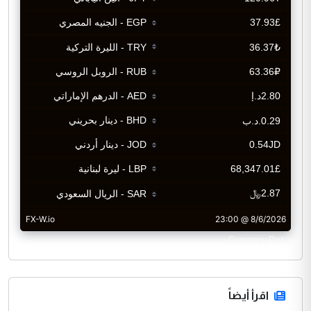
CurrencyRate
اقرأ أيضاً