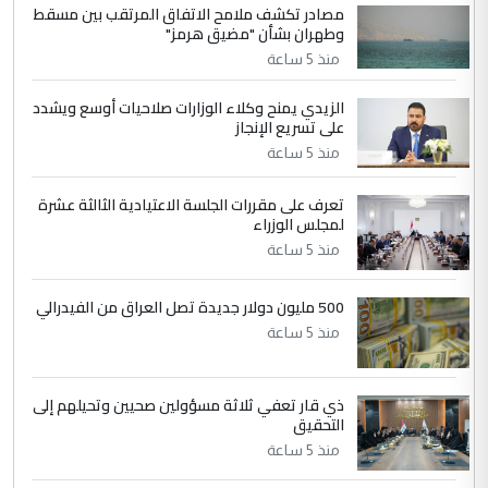
مصادر تكشف ملامح الاتفاق المرتقب بين مسقط
الجواهري يرد على صدام حسين سل
الموضوع :
وطهران بشأن "مضيق هرمز"
مضجعيك يابن الزنا (نص كامل)
منذ 5 ساعة
الزيدي يمنح وكلاء الوزارات صلاحيات أوسع ويشدد
5
حيدر عاشور
على تسريع الإنجاز
التعليق : تحياتي لك استاذ حامدتركان. كلام
منذ 5 ساعة
دقيق ومسؤول؛ فالاستثمار الحقيقي للإنسان
وثروات البلد يعتمد على الكفاءة ...
تعرف على مقررات الجلسة الاعتيادية الثالثة عشرة
بين الإهمال واغتصاب الأرض.. بلاد
لمجلس الوزراء
الموضوع :
الرافدين تعاني الجفاف والتصحر!!
منذ 5 ساعة
500 مليون دولار جديدة تصل العراق من الفيدرالي
منذ 5 ساعة
ذي قار تعفي ثلاثة مسؤولين صحيين وتحيلهم إلى
التحقيق
منذ 5 ساعة