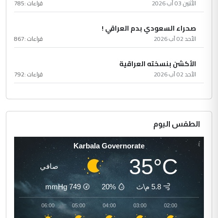
الأثنين 03 آب 2026
قراءات :
785
صحراء السعودي بدم العراقي !
الأحد 02 آب 2026
قراءات :
867
الأكشن بنسخته العراقية
الأحد 02 آب 2026
قراءات :
792
الطقس اليوم
Karbala Governorate
35°C
صافي
5.8 م\ث
20%
749
mmHg
07:00
06:00
05:00
04:00
03:00
02:00