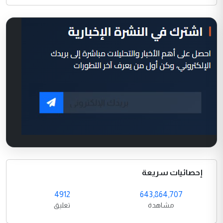
إحصائيات سريعة
4912
643,864,707
مشاهدة
تعليق