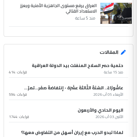
العراق يرفع مستوى الجاهزية الأمنية ويعزز
الاستعداد القتالي
منذ 5 ساعة
المقالات
حتمية حصر السلاح المنفلت بيد الدولة العراقية
منذ 15 ساعة
قراءات :
414
عاشُورْاءُ.. السّنَةُ الثّالثةَ عشَرَة - إِنتفاضةُ صفَر…تمرّ...
الأربعاء 05 آب 2026
قراءات :
594
اليوم الحادي والأربعون
الأثنين 03 آب 2026
قراءات :
1744
لماذا تبدو الحرب مع إيران أسهل من التفاوض معها؟