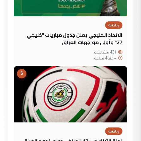
رياضية
الاتحاد الخليجي يعلن جدول مباريات "خليجي
27" وأولى مواجهات العراق
451 مشاهدة
--
منذ 4 ساعة
5
رياضية
لجنة التراخيص : 17 ناديا في دوري نجوم العراق