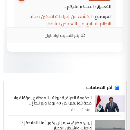
التعليق : السلام عليكم ...
الكشف عن إجراءات لتمكين ضحايا
الموضوع :
النظام السابق من التعويض (وثيقة)
يتم التحديث اولا باول
3
محمد حسين عبد الكريم حسين
التعليق : هل أستطيع الحصول على هذه
المسرحيات ...
كربلاء :اصدار اربع مسرحيات للشاعر رضا
الموضوع :
الخفاجي
4
آخر الاضافات
صلاح مهدي حسن
الحكومة العراقية : رواتب الموظفين مؤمّنة ولا
التعليق : صلاح مهدي حسن ...
صحة لتوزيعها كل 40 يوماً ولم نلجأ إ...
هيئة الحج تصدر قرارا يخص "لم الشمل"
الموضوع :
منذ 2 ساعة
وتعديل استمارة قرعة الحج
إيران: مضيق هرمز لن يكون آمنا للملاحة إذا
واصلت واشنطن الحصار
5