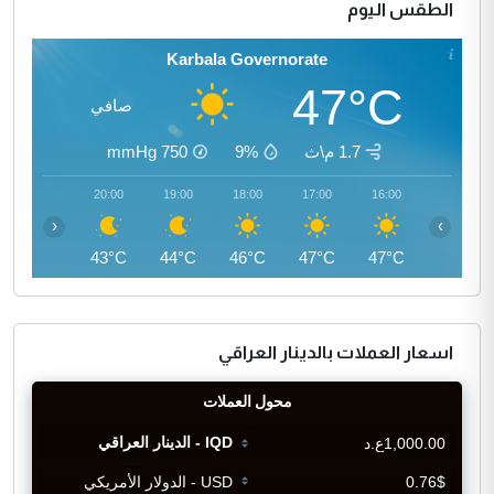
الطقس اليوم
Karbala Governorate
47°C
صافي
1.7 م\ث
9%
750
mmHg
21:00
20:00
19:00
18:00
17:00
16:00
‹
›
41°C
43°C
44°C
46°C
47°C
47°C
اسعار العملات بالدينار العراقي