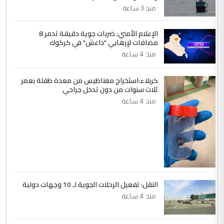
صلاح مهدي حسن
منذ 3 ساعة
التعليق : صلاح مهدي حسن ...
هيئة الحج تصدر قرارا يخص "لم الشمل"
الإعلام الأمني: ضربات جوية دقيقة تدمر 8
الموضوع :
مضافات لإرهابي "داعش" في كركوك
وتعديل استمارة قرعة الحج
منذ 4 ساعة
كربلاء:استخراج مغناطيس من معدة طفلة بعمر
ثلاث سنوات من دون تدخل جراحي
منذ 4 ساعة
النقل: تفعيل الرحلات الجوية لـ 10 وجهات دولية
منذ 4 ساعة