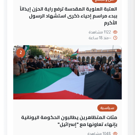
العتبة العلوية المقدسة ترفع راية الحزن إيذاناً
ببدء مراسم إحياء ذكرى استشهاد الرسول
الأكرم
1122 مشاهدة
--
منذ 18 ساعة
2
سياسية
مئات المتظاهرين يطالبون الحكومة اليونانية
بإنهاء تعاونها مع "إسرائيل"
1048 مشاهدة