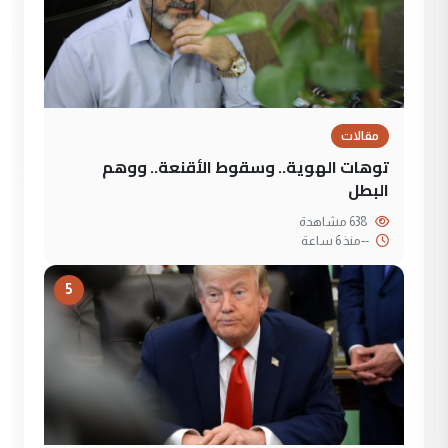
مقالات
توهات الهوية.. وسقوط الأقنعة.. ووهم
البطل
638 مشاهدة
--
منذ 6 ساعة
5