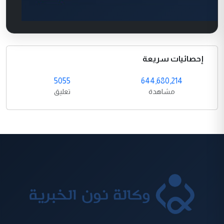
إحصائيات سريعة
5055
644,680,214
مشاهدة
تعليق