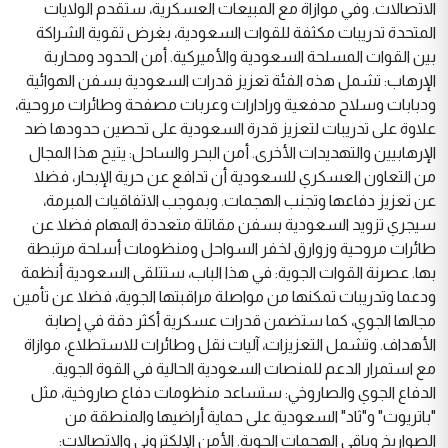
الاتصالات. وفي موازاة مع المبيعات العسكرية، ستقدم الولايات
المتحدة تدريبات مكثفة للقوات السعودية، بغرض تقوية الشراكة
بين القوات المسلحة السعودية والأميركية. أمن الحدود ومحاربة
الإرهاب: تشمل هذه الفئة تعزيز قدرات السعودية بسفن الهوائية
ودبابات وسلاح مدفعية ورادارات وعربات مصفحة وطائرات مروحية،
علاوة على تدريبات لتعزيز قدرة السعودية على تحصين حدودها ضد
الإرهابيين والتهديدات الأخرى. أمن البحر والساحل: يتيح هذا المجال
من التعاون العسكري للسعودية أن تدافع عن حرية الإبحار، فضلا
عن تعزيز دفاعها وتجنب الهجمات. وبموجب الاتفاقيات المبرمة،
سيجري تزويد السعودية بسفن مقاتلة متعددة المهام فضلا عن
طائرات مروحية وزوارق لخفر السواحل ومنظومات أسلحة مرتبطة
بها. عصرنة القوات الجوية: في هذا الباب، ستتلقى السعودية أنظمة
ودعما وتدريبات تمكنها من مواصلة مراقبتها الجوية، فضلا عن تأمين
مجالها الجوي، كما ستضمن قدرات عسكرية أكثر دقة في إصابة
الأهداف. وتشمل التعزيزات، آليات نقل وطائرات للاستطلاع، موازاة
مع استمرار الدعم للمنصات السعودية الحالية في القوة الجوية.
الدفاع الجوي والصاروخي: ستساعد منظومات دفاع صاروخية، مثل
"باتريوت" و"ثاد" السعودية على حماية أراضيها والمنطقة من
الصواريخ وباقي الهجمات الجوية. الأمن الإلكتروني والاتصالات: