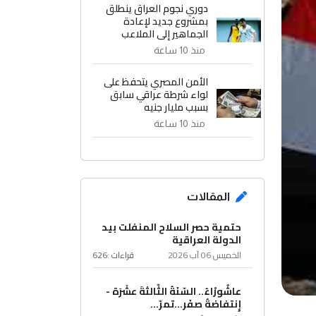
دوري نجوم العراق ينطلق
بمشروع جديد لإعادة
الجماهير إلى الملاعب
منذ 10 ساعة
الأمن المصري يتحفظ على
لواء شرطة عراقي سابق
بسبب مليار جنيه
منذ 10 ساعة
المقالات
حتمية حصر السلاح المنفلت بيد
الدولة العراقية
الخميس 06 آب 2026
قراءات :
626
عاشُورْاءُ.. السّنَةُ الثّالثةَ عشَرَة -
إِنتفاضةُ صفَر…تمرّ...