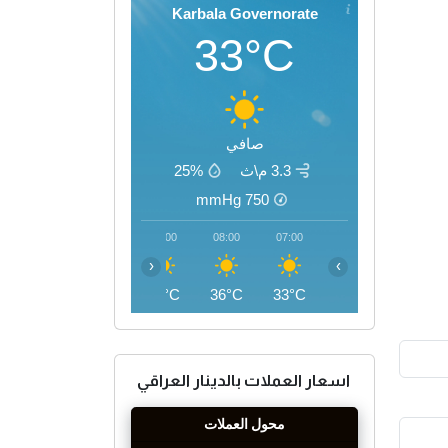
Karbala Governorate
33°C
صافي
3.3 م\ث
25%
mmHg
750
11:00
10:00
09:00
08:00
07:00
‹
›
43°C
41°C
38°C
36°C
33°C
اسعار العملات بالدينار العراقي