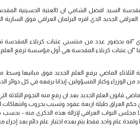
المقدسة السيد افضل الشامي ان (العتبة الحسينية المقد
ليوم السبت 9/2/2008م العلم العراقي الجديد الذي اقره البرلمان العراقي فوق السارية
ي "انه بحضور عدد من منتسبي عتبات كربلاء المقدسة تم 
مبينا "ان عتبات كربلاء المقدسة هي أول مؤسسة ترفع العلم 
لثلاثاء الماضي برفع العلم الجديد فوق مبانيها وسط م
ن الوزراء وكبار المسؤولين، إيذانا برفعه في كل دوائر الدو
ضي قانون العلم الجديد بعد ان رفع منه النجوم الثلاثة الت
ي حكم العراق طيلة اربعة عقود وتسبب بحروب وانتهاكات 
عا مجلس النواب العراقي لإزالة هذه الذكرى منه - بحسب ح
ا ولمدة عام واحد فقط يتم بعده اختيار علم دائم بعد إجراء 