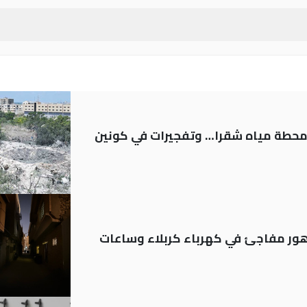
ر محطة مياه شقرا… وتفجيرات في كونين
 تدهور مفاجئ في كهرباء كربلاء وساعات