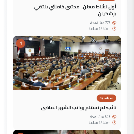
أول نشاط معلن.. مجتبى خامنئي يلتقي
بزشكيان
773 مشاهدة
--
منذ 17 ساعة
4
سياسية
نائب: لم نستلم رواتب الشهر الماضي
623 مشاهدة
--
منذ 17 ساعة