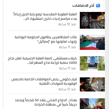
4
آخر الاضافات
hadi
العتبة العلوية المقدسة ترفع راية الحزن إيذاناً
التعليق : تحيه اخويه حسينيه اي انسان مهما
ببدء مراسم إحياء ذكرى استشهاد الر...
كان محدود المعرفه بتفاصيل احداث المنطقه
منذ 10 ساعة
يقول بما لايقبل ...
أردوغان يؤكد ان اتفاقية مكة للدفاع
الموضوع :
مئات المتظاهرين يطالبون الحكومة اليونانية
المشترك لا تستهدف أية دولة ومفتوحة لانضمام
بإنهاء تعاونها مع "إسرائيل"
الدول الشقيقة
منذ 11 ساعة
كربلاء:مستشفى تابعة للعتبة الحسينية تعلن نجاح
5
يوسف غزوان عصمت
(400) عملية لزراعة نخاع العظم للبا...
التعليق : بكالوريوس فيزياء طبية متزوج و
منذ 11 ساعة
زوجتي أيضا بكالوريوس سكني بغداد أرغب في
إكمال دراستي داخل ...
قرار حكومي يخص الموافقات الخاصة بالحصص
الوقودية للمولدات الأهلية
السعودية توافق على الاستمرار في
الموضوع :
إعطاء 100 منحة دراسية للطلبة العراقيين في
منذ 12 ساعة
جامعاتها سنويا
بغداد.. الدفاع المدني ينقذ 50 شخصاً ويخمد
حريقاً كبيراً في منطقة الكرادة