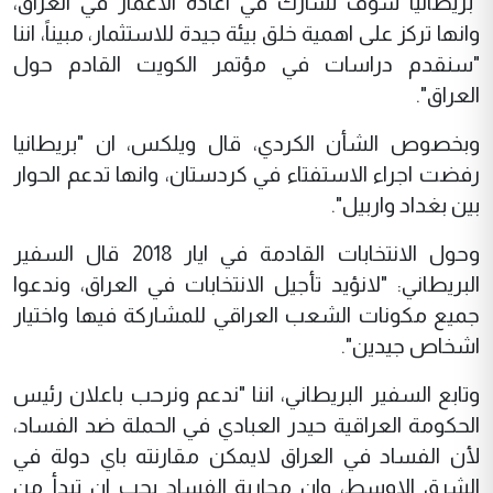
"بريطانيا سوف تشارك في اعادة الاعمار في العراق،
وانها تركز على اهمية خلق بيئة جيدة للاستثمار، مبيناً، اننا
"سنقدم دراسات في مؤتمر الكويت القادم حول
العراق".
وبخصوص الشأن الكردي، قال ويلكس، ان "بريطانيا
رفضت اجراء الاستفتاء في كردستان، وانها تدعم الحوار
بين بغداد واربيل".
وحول الانتخابات القادمة في ايار 2018 قال السفير
البريطاني: "لانؤيد تأجيل الانتخابات في العراق، وندعوا
جميع مكونات الشعب العراقي للمشاركة فيها واختيار
اشخاص جيدين".
وتابع السفير البريطاني، اننا "ندعم ونرحب باعلان رئيس
الحكومة العراقية حيدر العبادي في الحملة ضد الفساد،
لأن الفساد في العراق لايمكن مقارنته باي دولة في
الشرق الاوسط، وان محاربة الفساد يجب ان تبدأ من