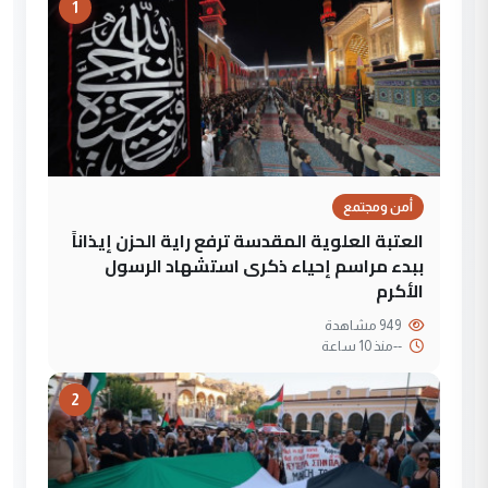
1
أمن ومجتمع
العتبة العلوية المقدسة ترفع راية الحزن إيذاناً
ببدء مراسم إحياء ذكرى استشهاد الرسول
الأكرم
949 مشاهدة
--
منذ 10 ساعة
2