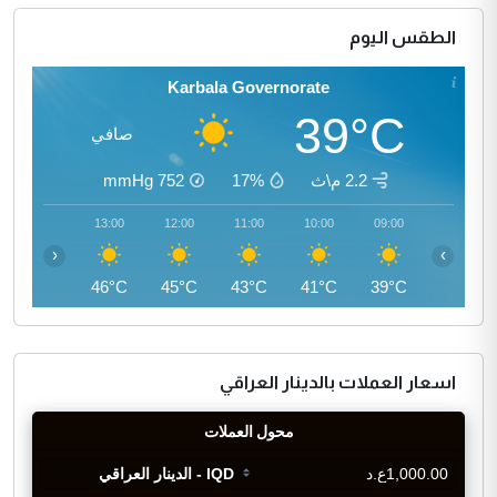
الطقس اليوم
Karbala Governorate
39°C
صافي
2.2 م\ث
17%
752
mmHg
14:00
13:00
12:00
11:00
10:00
09:00
‹
›
46°C
46°C
45°C
43°C
41°C
39°C
اسعار العملات بالدينار العراقي