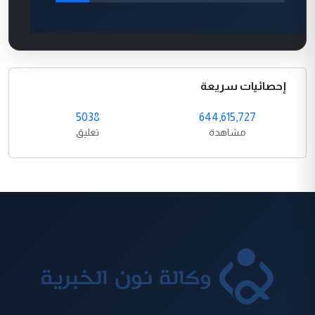
إحصائيات سريعة
5038
644,615,727
مشاهدة
تعليق