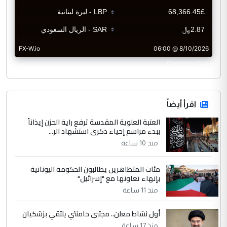
CurrencyRate
اقرأ أيضاً
العتبة العلوية المقدسة ترفع راية الحزن إيذاناً
ببدء مراسم إحياء ذكرى استشهاد الر...
منذ 10 ساعة
مئات المتظاهرين يطالبون الحكومة اليونانية
بإنهاء تعاونها مع "إسرائيل"
منذ 11 ساعة
أول نشاط معلن.. مجتبى خامنئي يلتقي بزشكيان
منذ 17 ساعة