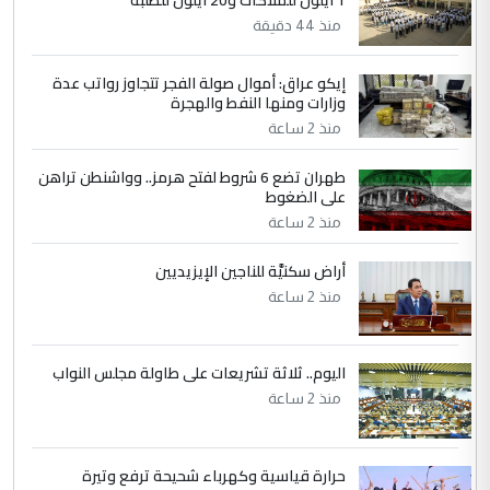
5
عبد الأمير جاسم هليل
منذ 44 دقيقة
التعليق : نحن اباء الطلاب الأوائل على العراق
نتشرف بلقاء السيد احمد الصافي في العتبات
إيكو عراق: أموال صولة الفجر تتجاوز رواتب عدة
وزارات ومنها النفط والهجرة
الحسنية لزرع ...
منذ 2 ساعة
مكتب السيد احمد الصافي : لا يوجود
الموضوع :
لدينا اي حساب على الفيس بوك وتويتر
طهران تضع 6 شروط لفتح هرمز.. وواشنطن تراهن
على الضغوط
منذ 2 ساعة
أراض سكنيَّة للناجين الإيزيديين
منذ 2 ساعة
اليوم.. ثلاثة تشريعات على طاولة مجلس النواب
منذ 2 ساعة
حرارة قياسية وكهرباء شحيحة ترفع وتيرة