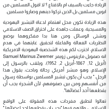
الزيادة جاءت بالسيف ام بالاقناع ؟ لا اقول المسلمين من
ابوين مسلمين بل الذين تركوا دينهم وصاروا مسلمين.
هذه الزيادة تكون محل اهتمام لدعاة التبشير اليهودية
والمسيحية، وعملت جاهدة على اختراق الصف الاسلامي
وبشتى الوسائل ومن هنا بدا مفكروهما بوضع
النظريات الفعالة والفاعلة لتحقيق غايتهما في هدم
الاسلام، اخترت لكم هذه الشخصية اليهودية الامريكية
انه صمويل مارينوس زويمر Samuel Marinus Zwemer
(أبريل 12, 1867-أبريل 2, 1952)، ويلقب بالرسول إلى
الإسلام، وهو مبشر أمريكي رحالة وباحث، يقول هذا
الرجل " يجب أن يكون تبشير المسلمين بواسطة رسول
من أنفسهم ومن بين صفوفهم، لأن الشجرة يجب أن
يقطعها أحد أعضائها".
تعالوا لنطبق مفردات هذه المقولة على الواقع
الاسلامي، والاهم فيها "يجب ان يقطعها احد اعضائها "