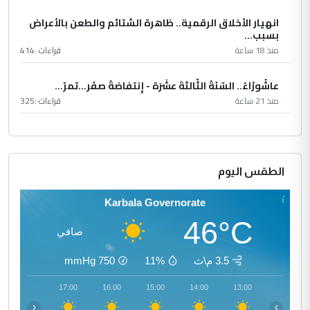
انهيار الأخلاق الرقمية.. ظاهرة الشتائم والطعن بالأعراض
بسبب...
منذ 18 ساعة
قراءات :
414
عاشُورْاءُ.. السّنَةُ الثّالثةَ عشَرَة - إِنتفاضةُ صفَر…تمرّ...
منذ 21 ساعة
قراءات :
325
الطقس اليوم
Karbala Governorate
46°C
صافي
3.5 م\ث
11%
750
mmHg
18:00
17:00
16:00
15:00
14:00
13:00
‹
›