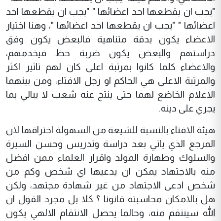
"يجب ان يقطعها احد اعضائها " "يجب ان يقطعها احد
اعضائها " "يجب ان يقطعها احد اعضائها "، وهنا اختيار
الاعضاء يكون بدقة متناهية فالبعض يكون وفق
دراستهم والبعض يكون ضربة حظ فيخدمهم،
والاعضاء كلما كانوا بمرتبة اعلى كان لهم تاثير اكثر
والمرتبة الاعلى هي الحاكم او رجل الافتاء، ومن بينهما
الاعلام الخاضع لهما حتى ينتج عنه شعب لا يبالي بما
يجري على دينه.
هيئة الافتاء بالنسبة للشيعة من السهولة اختراقها لان
المرجع الذي ياتي بعد دراسة وتدريس وحسن السيرة
والسلوك وطهارة المولد واقرار العلماء ممن افضل
منه بالاجتهاد يمكن ان يدعيها اي شخص وكم من
شخص ادعى الاجتهاد من غير شهادة مجتهد، ولكن
هل بالامكان محاسبته قانونا ؟ كلا بل مجرد القول ان
الله سينتقم منه، وحالما يحصل الانتقام الالهي يكون