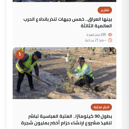
تقارير
بينها العراق.. خمس جبهات تنذر باندلاع الحرب
العالمية الثالثة
695 مشاهدة
--
منذ 21 ساعة
5
اخبار محلية
بطول 90 كيلومترًا.. العتبة العباسية تباشر
تنفيذ مشروع لإنشاء حزام أخضر بمليون شجرة