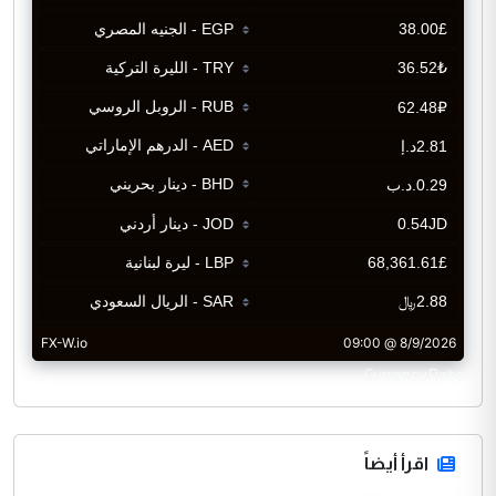
CurrencyRate
اقرأ أيضاً