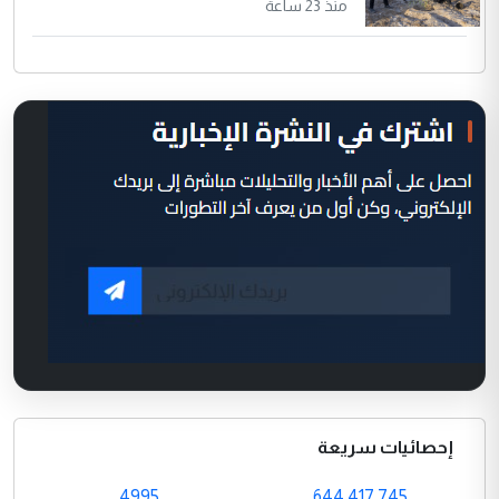
منذ 23 ساعة
إحصائيات سريعة
4995
644,417,745