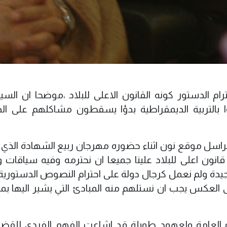
م الدستور كونه القانون الاعلى للبلاد ،موضحا ان السي
ا بالتربية الديمقراطية بدؤا يسقطون مشاكلهم على ال
اسل موقع نون اثناء حضوره مهرجان ربيع الشهادة الذي 
قانون اعلى للبلاد علينا جميعا ان نحترمه وفيه سياقات 
 الجيدة ولم نعمل كرجال دولة على احترام النصوص الدستورية
العكس يجب ان نستلهم منه المبادئ التي يشير اليها بما
ة العامة ولعهود طويلة قد اشاعت الفهم الفردي للقضاي