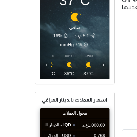
37°C
ديلها
صافي
5.1 م\ث
16%
mmHg
749
03:00
02:00
01:00
00:00
23:00
‹
›
35°C
35°C
36°C
36°C
37°C
اسعار العملات بالدينار العراقي