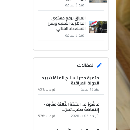
منذ 3 ساعة
العراق يرفع مستوى
الجاهزية الأمنية ويعزز
الاستعداد القتالي
منذ 3 ساعة
المقالات
حتمية حصر السلاح المنفلت بيد
الدولة العراقية
منذ 13 ساعة
قراءات :
401
عاشُورْاءُ.. السّنَةُ الثّالثةَ عشَرَة -
إِنتفاضةُ صفَر…تمرّ...
الأربعاء 05 آب 2026
قراءات :
576