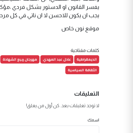
يفسر القانون او الدستور بشكل فردي ،مؤك
يجب ان يكون للاحسن لا ان ناتي في كل مرح
موقع نون خاص
كلمات مفتاحية
الديمقراطية
عادل عبد المهدي
مهرجان ربيع الشهادة
الثقافة السياسية
التعليقات
لا توجد تعليقات بعد. كن أول من يعلق!
اسمك