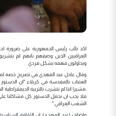
اكد نائب رئيس الجمهورية على ضرورة احترا
العراقيين الذين وصفهم بانهم لم يتشربو
ويحاولون فهمه بشكل فردي
وقال عادل عبد المهدي في تصريح خصه لمر
العتبات ىالمقدسة في كربلاء "ان الدستور 
،مشيرا اننا لم نتشرب بالتربية الديمقراطية
فلا يجب ان نحمل الدستور كل مشاكلنا على 
الشعب العراقي "
واضاف (عبد المهدي) ان الثقافة السياسي