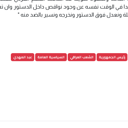
دا في الوقت نفسه عن وجود نواقص داخل الدستور وان تع
لة ونعدل فوق الدستور ونخرجه ونسير بالضد منه "
رئيس الجمهورية
الشعب العراقي
السياسية العامة
عبد المهدي