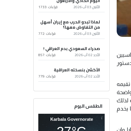
اليوم الحادي والأربعون
الأثنين 03 آب 2026
قراءات :
1733
لماذا تبدو الحرب مع إيران أسهل
من التفاوض معها؟
الأثنين 03 آب 2026
قراءات :
772
صحراء السعودي بدم العراقي !
الأحد 02 آب 2026
قراءات :
857
اسيين
دستور
الأكشن بنسخته العراقية
الأحد 02 آب 2026
قراءات :
779
تقيمه
واضحة
 لذلك
الطقس اليوم
 يخدم
Karbala Governorate
ا وان