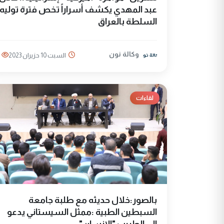
عبد المهدي يكشف أسراراً تخص فترة توليه
السلطة بالعراق
وكالة نون
السبت 10 حزيران 2023
لقاءات
بالصور:خلال حديثه مع طلبة جامعة
السبطين الطبية :ممثل السيستاني يدعو