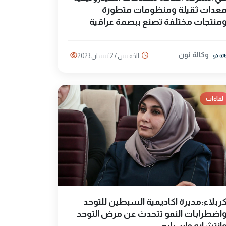
عدات ثقيلة ومنظومات متطورة
منتجات مختلفة تصنع ببصمة عراقية
وكالة نون
الخميس 27 نيسان 2023
لقاءات
ربلاء:مديرة اكاديمية السبطين للتوحد
اضطرابات النمو تتحدث عن مرض التوحد