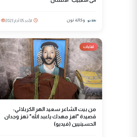
الى الطبيب "الانسان"
وكالة نون
الأحد 05 آذار 2023
لقاءات
من بيت الشاعر سعيد الهر الكربلائي:
قصيدة "اهز مهدك ياعبد الله" تهز وجدان
الحسينيين (فيديو)