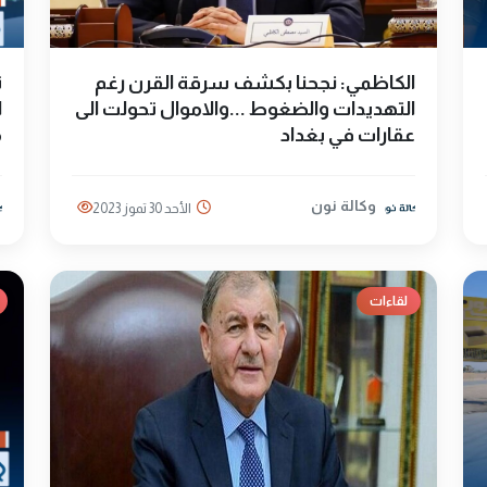
الكاظمي: نجحنا بكشف سرقة القرن رغم
ت
التهديدات والضغوط ...والاموال تحولت الى
ا
عقارات في بغداد
م
وكالة نون
الأحد 30 تموز 2023
لقاءات