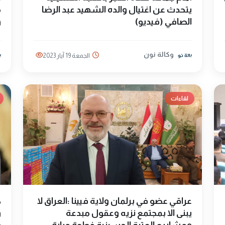
يتحدث عن اغتيال والده الشهيد عبد الرضا
م
الصافي (فيديو)
و
وكالة نون
الجمعة 19 آيار 2023
لقاءات
عراقي عضو في برلمان ولاية فيينا :العراق لا
ك
يبنى الا بمجتمع نزيه وعقول مبدعة
و