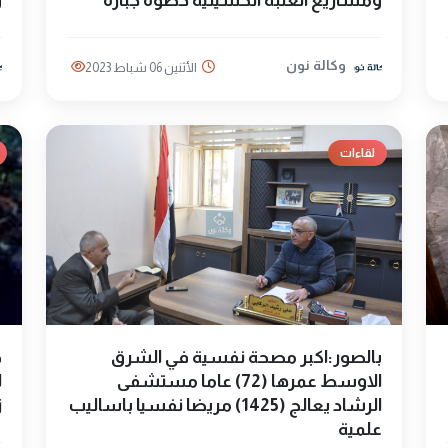
ومشاريع العتبة الحسينية خطوة جبارة
و
وكالة نون
الأثنين 06 شباط 2023
لقاءات
بالصور:اكبر مصحة نفسية في الشرق
ذ
الاوسط عمرها (72) عاما مستشفى
ل
الرشاد يعالج (1425) مريضا نفسيا باساليب
ز
علمية