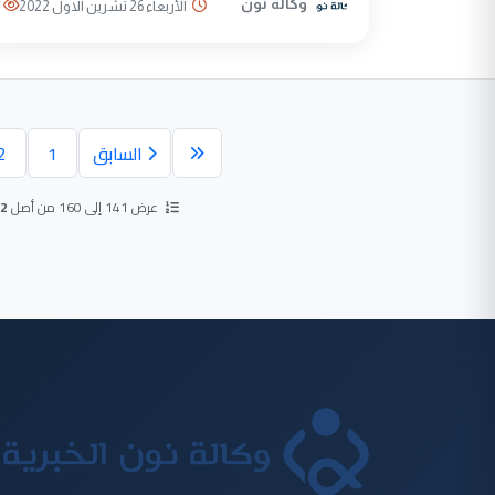
وكالة نون
الأربعاء 26 تشرين الاول 2022
السابق
1
2
عرض 141 إلى 160 من أصل
2