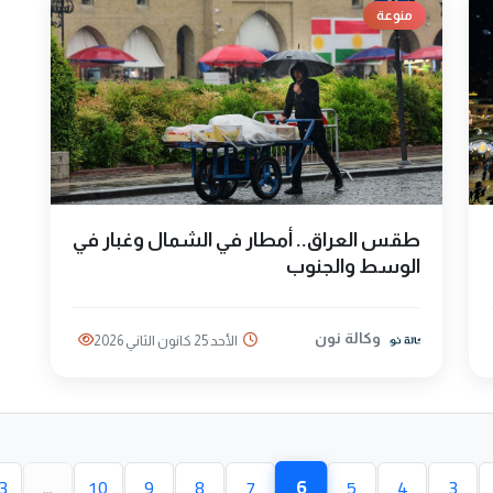
منوعة
طقس العراق.. أمطار في الشمال وغبار في
الوسط والجنوب
وكالة نون
الأحد 25 كانون الثاني 2026
6
3
...
10
9
8
7
5
4
3