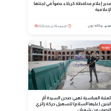
دير إعلام محافظة كربلاء عضواً في لجنتها
لإعلامية
وكالة نون
الجمعة 06 شباط 2026
منوعة
لعتبة العباسية تهيئ صحن السيدة أمّ
لبنين (عليها السلام) لتسهيل حركة زائري
لنصف من شعبان