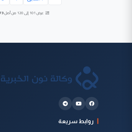
عرض 101 إلى 120 من أصل
73
روابط سريعة