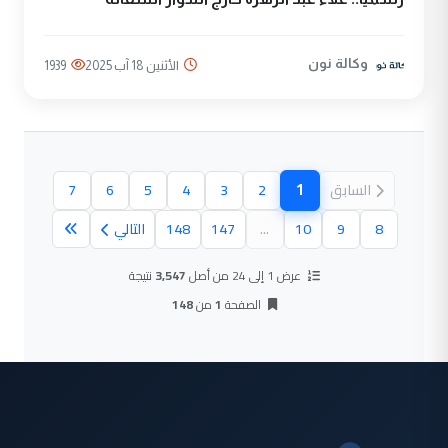
وكالة نون
الأثنين 18 آب 2025
1939
1
السابق
2
3
4
5
6
7
(الصفحة الحالية)
8
9
10
...
147
148
التالي
عرض 1 إلى 24 من أصل
3,547
نتيجة
الصفحة
1
من
148