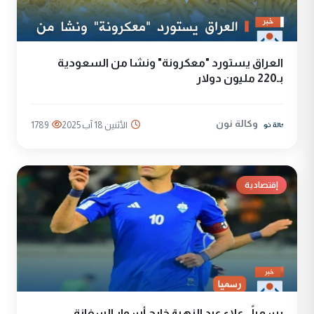
العراق يستورد "معكرونة" ونشا من السعودية
بـ220 مليون دولار
وكالة نون
الأثنين 18 آب 2025
1789
إقتصادية
رسمياً.. علاء عبد الزهرة خارج أسوار السفانة