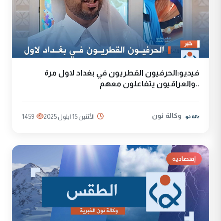
فيديو:الحرفيون القطريون في بغداد لاول مرة
..والعراقيون يتفاعلون معهم
وكالة نون
الأثنين 15 ايلول 2025
1459
إقتصادية