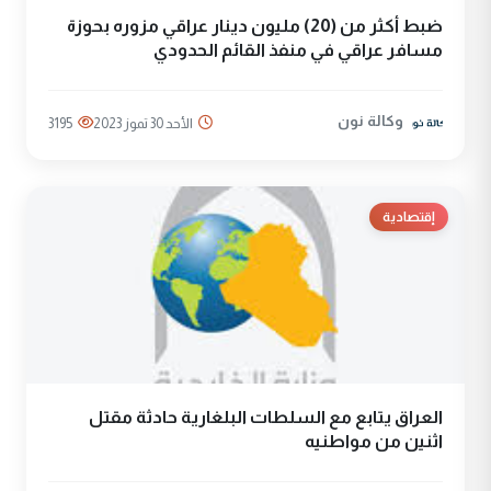
ضبط أكثر من (20) مليون دينار عراقي مزوره بحوزة
مسافر عراقي في منفذ القائم الحدودي
وكالة نون
الأحد 30 تموز 2023
3195
إقتصادية
العراق يتابع مع السلطات البلغارية حادثة مقتل
اثنين من مواطنيه