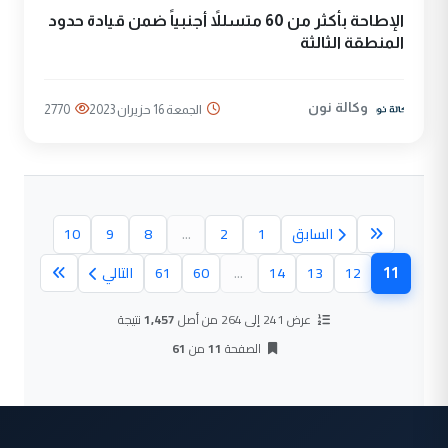
الإطاحة بأكثر من 60 متسللاً أجنبياً ضمن قيادة حدود
المنطقة الثالثة
وكالة نون
الجمعة 16 حزيران 2023
2770
السابق
1
2
...
8
9
10
11
12
13
14
...
60
61
التالي
(الصفحة الحالية)
عرض 241 إلى 264 من أصل
1,457
نتيجة
الصفحة
11
من
61