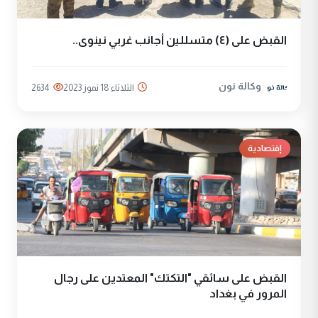
القبض على (٤) متسللين أجانب غربي نينوى..
وكالة نون
الثلاثاء 18 تموز 2023
2634
إقتصادية
القبض على سائقي "التكتك" المعتدين على رجال
المرور في بغداد