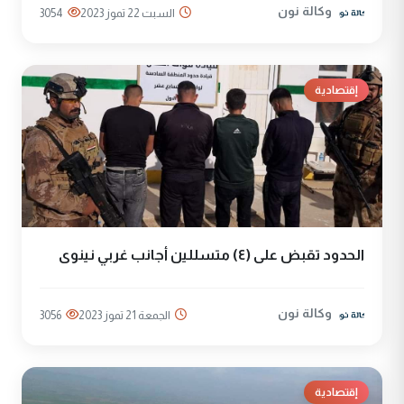
وكالة نون
السبت 22 تموز 2023
3054
إقتصادية
الحدود تقبض على (٤) متسللين أجانب غربي نينوى
وكالة نون
الجمعة 21 تموز 2023
3056
إقتصادية