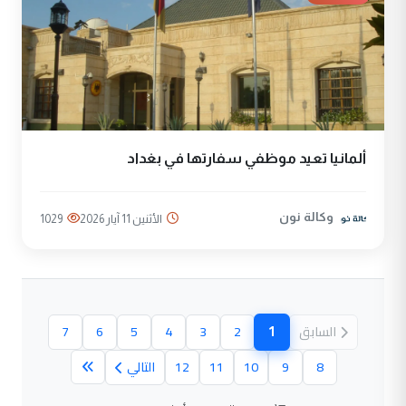
ألمانيا تعيد موظفي سفارتها في بغداد
وكالة نون
الأثنين 11 آيار 2026
1029
1
السابق
2
3
4
5
6
7
(الصفحة الحالية)
8
9
10
11
12
التالي