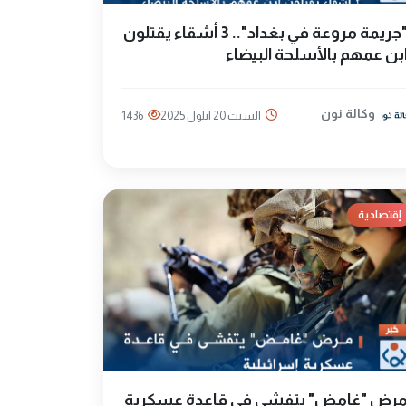
"جريمة مروعة في بغداد".. 3 أشقاء يقتلون
بن عمهم بالأسلحة البيضاء
وكالة نون
السبت 20 ايلول 2025
1436
إقتصادية
رض "غامض" يتفشى في قاعدة عسكرية