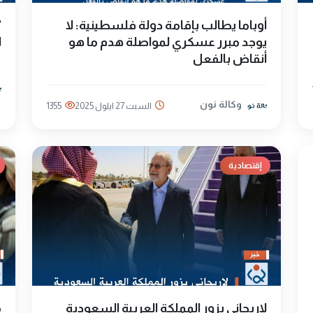
أوباما يطالب بإقامة دولة فلسطينية: لا
يوجد مبرر عسكري لمواصلة هدم ما هو
ا
أنقاض بالفعل
وكالة نون
السبت 27 ايلول 2025
1355
إقتصادية
لاريجاني يزور المملكة العربية السعودية
م