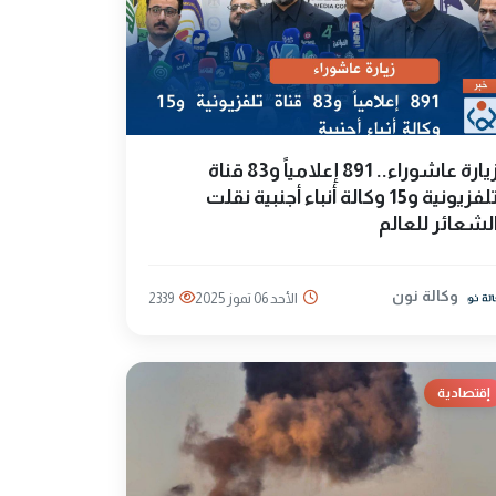
زيارة عاشوراء.. 891 إعلامياً و83 قناة
تلفزيونية و15 وكالة أنباء أجنبية نقلت
لشعائر للعالم
وكالة نون
الأحد 06 تموز 2025
2339
إقتصادية