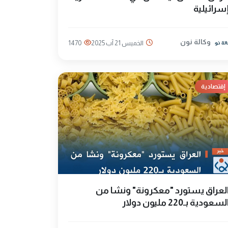
سرائيلية
وكالة نون
الخميس 21 آب 2025
1470
إقتصادية
لعراق يستورد "معكرونة" ونشا من
لسعودية بـ220 مليون دولار