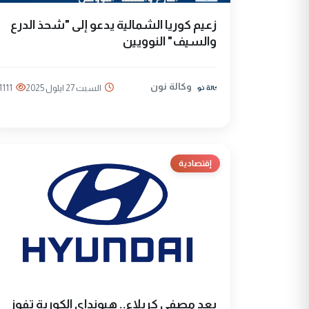
زعيم كوريا الشمالية يدعو إلى "شحذ الدرع
والسيف" النوويين
وكالة نون
السبت 27 ايلول 2025
1111
إقتصادية
بعد مصفى كربلاء.. هيونداي الكورية تفوز