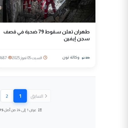
طهران تعلن سقوط 79 ضحية في قصف
سجن إيفين
وكالة نون
السبت 05 تموز 2025
1687
1
السابق
2
(الصفحة ال
عرض 1 إلى 24 من أصل
75