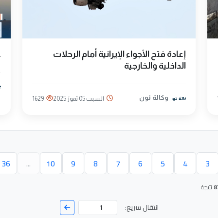
إعادة فتح الأجواء الإيرانية أمام الرحلات
غ
الداخلية والخارجية
وكالة نون
السبت 05 تموز 2025
1629
36
...
10
9
8
7
6
5
4
3
حالية)
8
نتيجة
انتقال سريع: