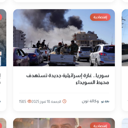
إقتصادية
سوريا.. غارة إسرائيلية جديدة تستهدف
إ
محيط السويداء
س
وكالة نون
الجمعة 18 تموز 2025
1585
إقتصادية