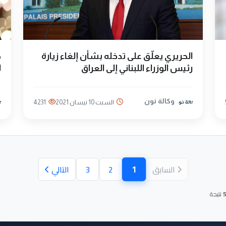
الحريري يعلّق على تدخله بشأن إلغاء زيارة
ص
رئيس الوزراء اللبناني إلى العراق
ل
وكالة نون
السبت 10 نيسان 2021
4231
1
السابق
2
3
التالي
(الصفحة الحالية)
نتيجة