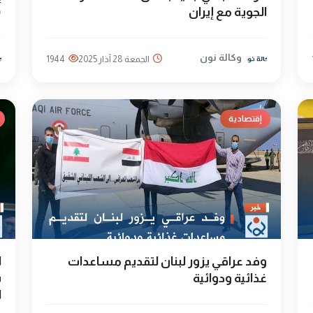
الجوية مع إيران
(
وكالة نون
الجمعة 28 آذار 2025
1944
إقتصادية
وفد عراقي يزور لبنان لتقديم مساعدات
ا
غذائية ودوائية
س
ا