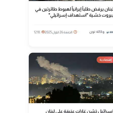
بنان يرفض طلباً إيرانياً لهبوط طائرتين في
يروت خشية "استهداف إسرائيلي"
وكالة نون
الجمعة 26 ايلول 2025
1218
إقتصادية
سرائيل تشن غارات عنيفة على لبنان