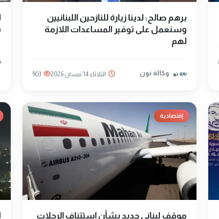
برهم صالح: لدينا زيارة للنازحين اللبنانيين
ل
وسنعمل على توفير المساعدات اللازمة
ب
لهم
وكالة نون
الثلاثاء 14 نيسان 2026
903
إقتصادية
موقف لبناني جديد بشأن استئناف الرحلات
إ