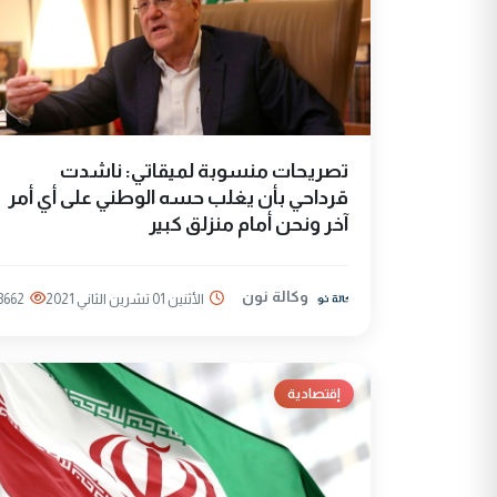
تصريحات منسوبة لميقاتي: ناشدت
قرداحي بأن يغلب حسه الوطني على أي أمر
آخر ونحن أمام منزلق كبير
وكالة نون
الأثنين 01 تشرين الثاني 2021
3662
إقتصادية