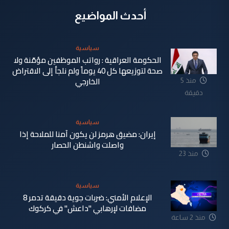
أحدث المواضيع
سياسية
الحكومة العراقية : رواتب الموظفين مؤمّنة ولا
صحة لتوزيعها كل 40 يوماً ولم نلجأ إلى الاقتراض
الخارجي
منذ 5
دقيقة
سياسية
إيران: مضيق هرمز لن يكون آمنا للملاحة إذا
واصلت واشنطن الحصار
منذ 23
دقيقة
سياسية
الإعلام الأمني: ضربات جوية دقيقة تدمر 8
مضافات لإرهابي "داعش" في كركوك
منذ 2 ساعة