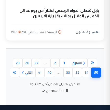
بابل تعطل الدوام الرسمي اعتباراً من يوم غد الى
الخميس المقبل بمناسبة زيارة الاربعين
وكالة نون
الجمعة 27 تشرين الثاني 2015
1997
السابق
1
2
...
27
28
29
30
31
32
33
...
40
41
التالي
(الصفحة الحالية)
عرض 697 إلى 720 من أصل
971
نتيجة
الصفحة
30
من
41