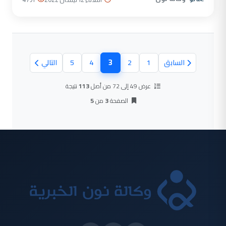
3
السابق
1
2
4
5
التالي
(الصفحة الحالية)
عرض 49 إلى 72 من أصل
113
نتيجة
الصفحة
3
من
5