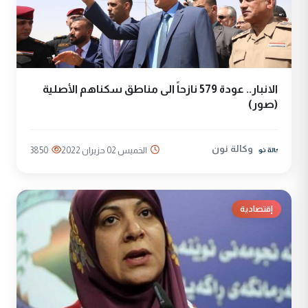
الانبار.. عودة 579 نازحاً الى مناطق سكناهم الأصلية
(صور)
وكالة نون
الخميس 02 حزيران 2022
3850
إقتصادية