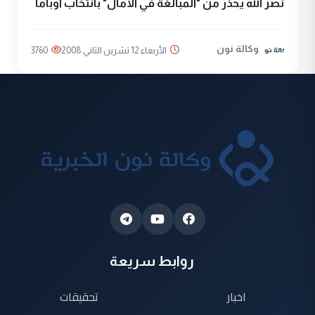
نصر الله يحذر من "المبالغة في الامال" بانتخاب اوباما
وكالة نون
الأربعاء 12 تشرين الثاني 2008
3760
روابط سريعة
اخبار
تحقيقات